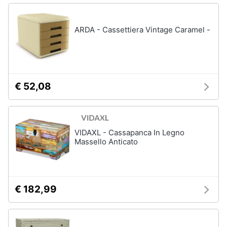
matrimoniale
Copridivano
ARDA - Cassettiera Vintage Caramel -
Vedi
tutti
€ 52,08
Illuminazione
Philips
illuminazione
selction
VIDAXL - Cassapanca In Legno
Lampadari
Massello Anticato
Lampadari
moderni
Lampada
di
€ 182,99
sale
Vedi
tutti