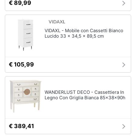
€ 89,99
Sveglia
Orologi
da
parete
VIDAXL - Mobile con Cassetti Bianco
Carta
Lucido 33 x 34,5 x 89,5 cm
da
parati
Tende
€ 105,99
Vedi
tutti
WANDERLUST DECO - Cassettiera In
Tessili
Legno Con Griglia Bianca 85x38x90h
Tende
da
sole
Tende
€ 389,41
Materasso