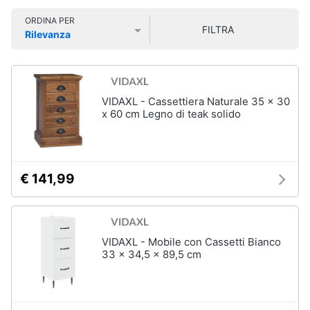
e
Smart
sala
ORDINA PER
home
da
FILTRA
Rilevanza
pranzo
Prezzo più basso
Prezzo più alto
Valutazioni
Lampadari
Videogiochi
Tavolo
Sedie
Audio
VIDAXL - Cassettiera Naturale 35 x 30
e
x 60 cm Legno di teak solido
Tavolo
musica
allungabile
Vedi
Clima
tutti
€ 141,99
Arredo
Camera
da
Brico
VIDAXL - Mobile con Cassetti Bianco
letto
e
33 x 34,5 x 89,5 cm
Giardinaggio
Sveglia
Comodini
Salute
Materasso