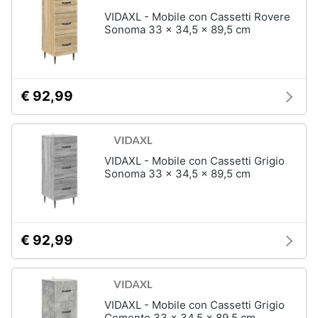
VIDAXL - Mobile con Cassetti Rovere
Animali
Sonoma 33 x 34,5 x 89,5 cm
Studio
e
Motori
ufficio
€ 92,99
Lampadari
Libri,
Scrivania
cd
e
Sedie
dvd
ufficio
VIDAXL - Mobile con Cassetti Grigio
Scrivania
Sonoma 33 x 34,5 x 89,5 cm
ufficio
Festività
e
Vedi
ricorrenze
tutti
€ 92,99
Promozioni
Bagno
Servizi
VIDAXL - Mobile con Cassetti Grigio
Mobili
bagno
Cemento 33 x 34,5 x 89,5 cm