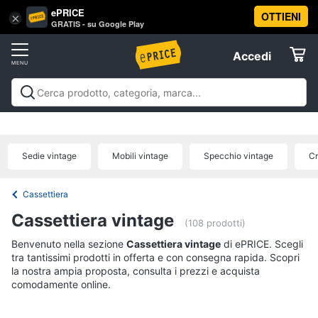
ePRICE
OTTIENI
Vai
×
Accedi
GRATIS - su Google Play
al
Registrati
menu
Accedi
Arredo
Offerte
Soggiorno
Arredo
Soggiorno
Cucina e sala da pranzo
Camera da
Elettrodomestici
letto
Cameretta
Studio e
Divani
ufficio
Bagno
Ingresso
Mobili
Complementi e
Divano
Sedie vintage
Mobili vintage
Specchio vintage
Cr
decorazioni
Tessili
Illuminazione
Arredamento da
letto
Informatica
esterno
Lavanderia
Offerte
Lampadari
Cassettiera
Telefonia
Tende
Cassettiera vintage
(108 prodotti)
Vedi
Benvenuto nella sezione
Tv
Cassettiera vintage
di ePRICE. Scegli
tutti
tra tantissimi prodotti in offerta e con consegna rapida. Scopri
e
la nostra ampia proposta, consulta i prezzi e acquista
Home
comodamente online.
Cinema
Cucina