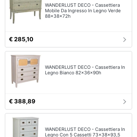
WANDERLUST DECO - Cassettiera
Mobile Da Ingresso In Legno Verde
88x38x72h
Arredamento
da
esterno
€ 285,10
Piscine
Piscine
fuori
terra
WANDERLUST DECO - Cassettiera In
Casette
Legno Bianco 82x36x90h
in
legno
Gazebo
Vedi
€ 388,89
tutti
WANDERLUST DECO - Cassettiera In
Lavanderia
Legno Con 5 Cassetti 73x38x93,5