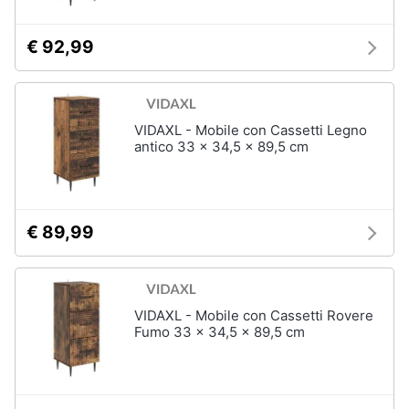
Vedi
tutti
€ 92,99
Mobili
VIDAXL - Mobile con Cassetti Legno
Mobili
antico 33 x 34,5 x 89,5 cm
bagno
Divani
Divano
letto
€ 89,99
Comodini
Vedi
tutti
VIDAXL - Mobile con Cassetti Rovere
Fumo 33 x 34,5 x 89,5 cm
Complementi
e
decorazioni