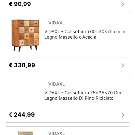
€ 90,99
matrimoniale
e
igiene
Letto
matrimoniale
Beauty
Vedi
VIDAXL - Cassettiera 60x30x75 cm in
tutti
Legno Massello d'Acacia
Giocattoli
Prima
Cameretta
€ 338,99
infanzia
Cavallo
a
dondolo
Fotografia
Fasciatoio
VIDAXL - Cassettiera 75x35x70 Cm
Letti
Legno Massello Di Pino Riciclato
Casalinghi
a
castello
€ 244,99
Abbigliamento
Peluche
Vedi
Sport
tutti