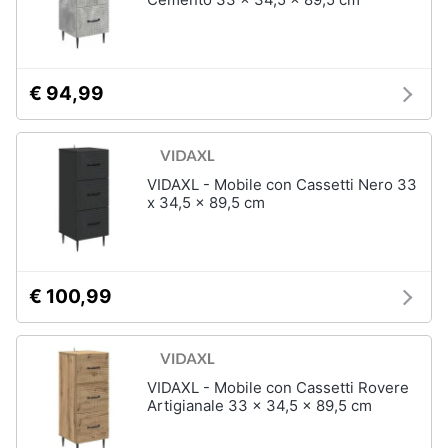
Assistenza
Box
clienti
doccia
Vasca
Esci
da
€ 94,99
bagno
Piatto
doccia
VIDAXL - Mobile con Cassetti Nero 33
Vedi
x 34,5 x 89,5 cm
tutti
Ingresso
€ 100,99
Appendiabiti
Scarpiera
Mobili
VIDAXL - Mobile con Cassetti Rovere
ingresso
Artigianale 33 x 34,5 x 89,5 cm
Librerie