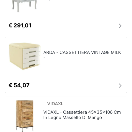
Portabiancheria
Lavatoio
Mobili
€ 291,01
lavanderia
Armadio
portascope
Vedi
ARDA - CASSETTIERA VINTAGE MILK
tutti
-
€ 54,07
VIDAXL - Cassettiera 45x35x106 Cm
In Legno Massello Di Mango