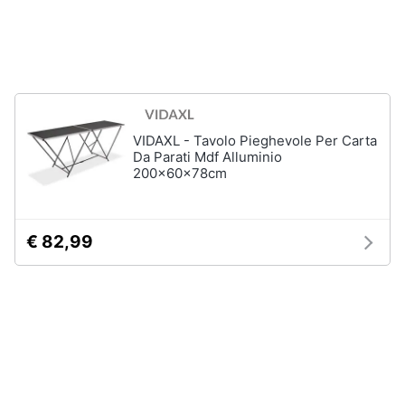
Animali
Studio
e
Motori
ufficio
Lampadari
Libri,
VIDAXL - Tavolo Pieghevole Per Carta
Scrivania
cd
Da Parati Mdf Alluminio
e
200x60x78cm
Sedie
dvd
ufficio
Scrivania
ufficio
€ 82,99
Festività
e
Vedi
ricorrenze
tutti
Promozioni
Bagno
Servizi
Mobili
bagno