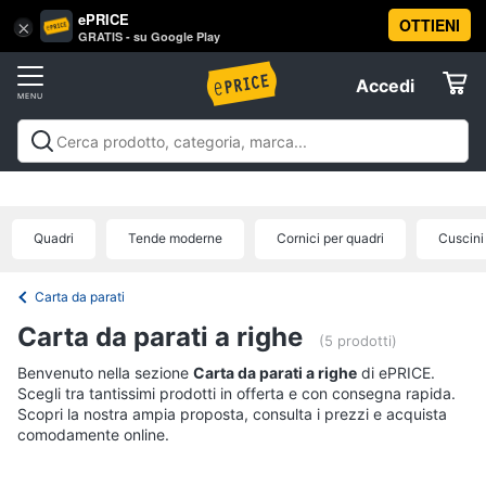
ePRICE
OTTIENI
Vai
×
Accedi
GRATIS - su Google Play
al
Registrati
menu
Accedi
Arredo
Offerte
Soggiorno
Arredo
Soggiorno
Cucina e sala da pranzo
Camera da
Elettrodomestici
letto
Cameretta
Studio e
Divani
ufficio
Bagno
Ingresso
Mobili
Complementi e
Divano
Quadri
Tende moderne
Cornici per quadri
Cuscini
decorazioni
Tessili
Illuminazione
Arredamento da
letto
Informatica
esterno
Lavanderia
Offerte
Lampadari
Carta da parati
Telefonia
Tende
Carta da parati a righe
(5 prodotti)
Vedi
Benvenuto nella sezione
Tv
Carta da parati a righe
di ePRICE.
tutti
Scegli tra tantissimi prodotti in offerta e con consegna rapida.
e
Scopri la nostra ampia proposta, consulta i prezzi e acquista
Home
comodamente online.
Cinema
Cucina