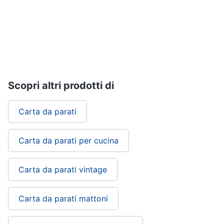
Sveglia
Orologi
da
parete
Carta
da
parati
Scopri altri prodotti di
Tende
Vedi
Carta da parati
tutti
Carta da parati per cucina
Tessili
Carta da parati vintage
Tende
da
sole
Carta da parati mattoni
Tende
Materasso