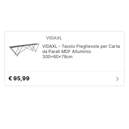
Assistenza
Box
clienti
doccia
Vasca
Esci
da
bagno
Piatto
doccia
VIDAXL - Tavolo Pieghevole per Carta
da Parati MDF Alluminio
Vedi
300x60x78cm
tutti
€ 95,99
Ingresso
Appendiabiti
Scarpiera
Mobili
ingresso
Librerie