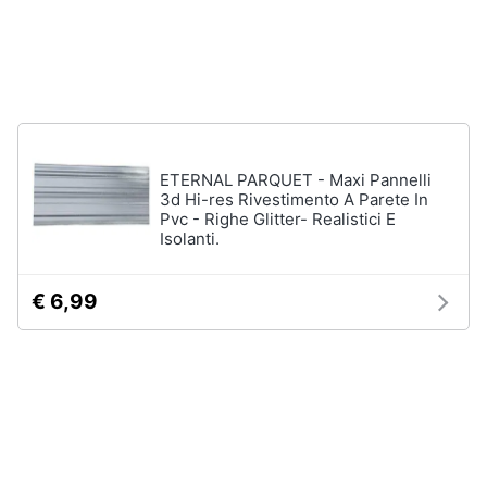
Vedi
tutti
Mobili
Mobili
ETERNAL PARQUET - Maxi Pannelli
bagno
3d Hi-res Rivestimento A Parete In
Divani
Pvc - Righe Glitter- Realistici E
Isolanti.
Divano
letto
Comodini
€ 6,99
Vedi
tutti
Complementi
e
decorazioni