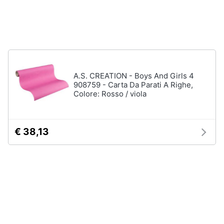
matrimoniale
e
igiene
Letto
matrimoniale
Beauty
Vedi
tutti
Giocattoli
A.S. CREATION - Boys And Girls 4
908759 - Carta Da Parati A Righe,
Colore: Rosso / viola
Prima
Cameretta
infanzia
Cavallo
a
€ 38,13
dondolo
Fotografia
Fasciatoio
Letti
Casalinghi
a
castello
Abbigliamento
Peluche
Vedi
Sport
tutti