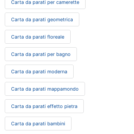
Carta da parati per camerette
matrimoniale
Copridivano
Carta da parati geometrica
Vedi
tutti
Carta da parati floreale
Illuminazione
Carta da parati per bagno
Philips
illuminazione
Carta da parati moderna
selction
Lampadari
Carta da parati mappamondo
Lampadari
moderni
Lampada
Carta da parati effetto pietra
di
sale
Carta da parati bambini
Vedi
tutti