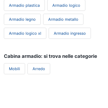
matrimoniale
Armadio plastica
Armadio logico
Copridivano
Vedi
Armadio legno
Armadio metallo
tutti
Armadio logico xl
Armadio ingresso
Illuminazione
Philips
illuminazione
Cabina armadio: si trova nelle categorie
selction
Lampadari
Mobili
Arredo
Lampadari
moderni
Lampada
di
sale
Vedi
tutti