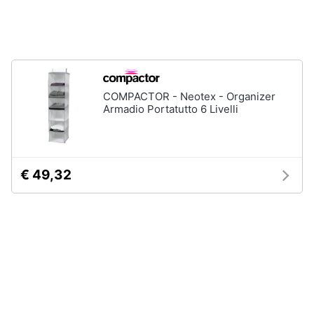
Vedi
tutti
Mobili
COMPACTOR - Neotex - Organizer
Mobili
Armadio Portatutto 6 Livelli
bagno
Divani
Divano
letto
€ 49,32
Comodini
Vedi
tutti
Complementi
e
decorazioni