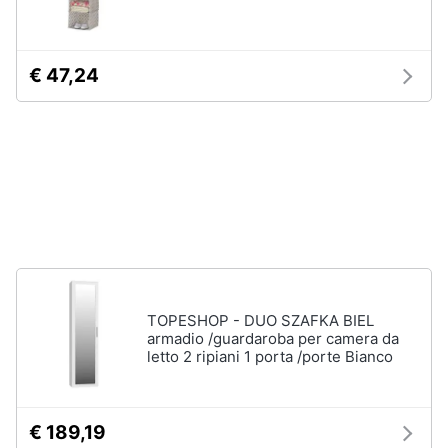
Animali
€ 47,24
Studio
e
Motori
ufficio
Lampadari
Libri,
Scrivania
cd
e
Sedie
dvd
ufficio
Scrivania
ufficio
Festività
e
Vedi
ricorrenze
tutti
TOPESHOP - DUO SZAFKA BIEL
armadio /guardaroba per camera da
letto 2 ripiani 1 porta /porte Bianco
Promozioni
Bagno
Servizi
€ 189,19
Mobili
bagno