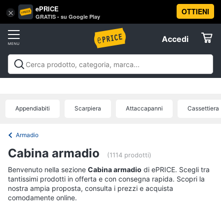
ePRICE
OTTIENI
Vai
×
Accedi
GRATIS - su Google Play
al
Registrati
menu
Accedi
Arredo
Offerte
Soggiorno
Arredo
Soggiorno
Cucina e sala da pranzo
Camera da
Elettrodomestici
letto
Cameretta
Studio e
Divani
ufficio
Bagno
Ingresso
Mobili
Complementi e
Divano
Appendiabiti
Scarpiera
Attaccapanni
Cassettiera
decorazioni
Tessili
Illuminazione
Arredamento da
letto
Informatica
esterno
Lavanderia
Offerte
Lampadari
Armadio
Telefonia
Tende
Cabina armadio
(1114 prodotti)
Vedi
Benvenuto nella sezione
Tv
Cabina armadio
di ePRICE. Scegli tra
tutti
tantissimi prodotti in offerta e con consegna rapida. Scopri la
e
nostra ampia proposta, consulta i prezzi e acquista
Home
comodamente online.
Cinema
Cucina