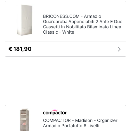
matrimoniale
e
igiene
Letto
BRICONESS.COM - Armadio
matrimoniale
Guardaroba Appendiabiti 2 Ante E Due
Beauty
Cassetti In Nobilitato Bilaminato Linea
Vedi
Classic - White
tutti
Giocattoli
€ 181,90
Prima
Cameretta
infanzia
Cavallo
a
dondolo
Fotografia
Fasciatoio
Letti
Casalinghi
a
castello
Abbigliamento
Peluche
COMPACTOR - Madison - Organizer
Vedi
Armadio Portatutto 6 Livelli
Sport
tutti