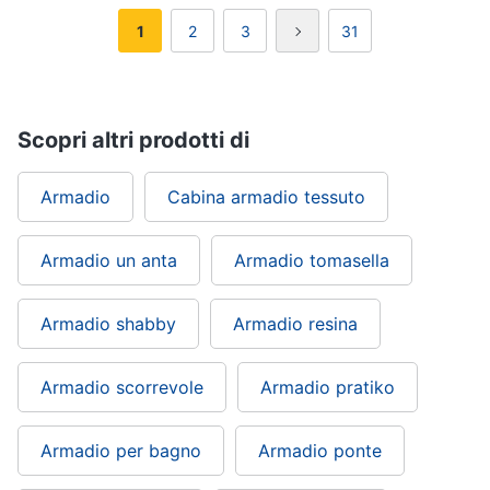
Sveglia
1
2
3
31
Orologi
da
parete
Carta
Scopri altri prodotti di
da
parati
Armadio
Cabina armadio tessuto
Tende
Vedi
tutti
Armadio un anta
Armadio tomasella
Armadio shabby
Armadio resina
Tessili
Tende
Armadio scorrevole
Armadio pratiko
da
sole
Armadio per bagno
Armadio ponte
Tende
Materasso