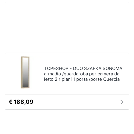
Assistenza
Box
clienti
doccia
Vasca
Esci
da
bagno
Piatto
doccia
Vedi
tutti
TOPESHOP - DUO SZAFKA SONOMA
armadio /guardaroba per camera da
letto 2 ripiani 1 porta /porte Quercia
Ingresso
Appendiabiti
€ 188,09
Scarpiera
Mobili
ingresso
Librerie