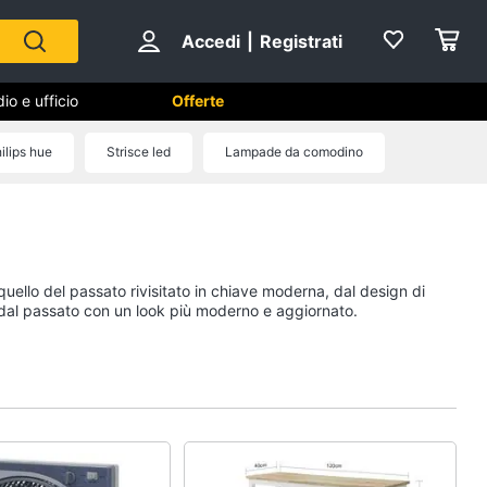
Accedi
|
Registrati
io e ufficio
Offerte
ilips hue
Strisce led
Lampade da comodino
Cameretta
Cavallo a dondolo
Fasciatoio
ello del passato rivisitato in chiave moderna, dal design di
le
Letti a castello
e dal passato con un look più moderno e aggiornato.
Peluche
Vedi tutti
Mobili