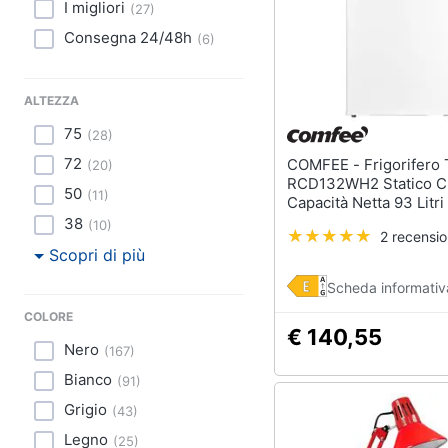
I migliori
(
27
)
Consegna 24/48h
(
6
)
ALTEZZA
75
(
28
)
72
COMFEE - Frigorifero Tavolo
(
20
)
RCD132WH2 Statico C
50
(
11
)
Capacità Netta 93 Litri
Bianco
38
(
10
)
2 recensio
Scopri di più
Scheda informativ
COLORE
€ 140,55
Nero
(
167
)
Bianco
(
91
)
Grigio
(
43
)
Legno
(
25
)