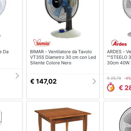
BIMAR - Ventilatore da Tavolo
ARDES - Ventilatore da tavolo
VT355 Diametro 30 cm con Led
""STEELO 3
Silente Colore Nero
30cm 40W
€ 29,79
-4%
€ 147,02
€ 2