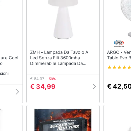
ZMH - Lampada Da Tavolo A
ARGO - Ventilatore da tavolo
Pure Cool
Led Senza Fili 3600mha
Tablo Evo 
to
Dimmerabile Lampada Da
Tavolo Moderna Per Soggiorno
sioni
A Batteria
€ 84,97
-59%
€ 42,5
€ 34,99