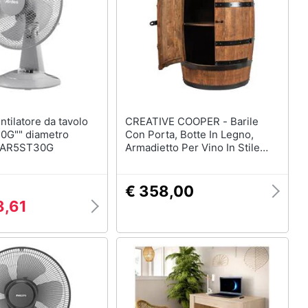
CREATIVE COOPER - Barile
0G"" diametro
Con Porta, Botte In Legno,
 AR5ST30G
Armadietto Per Vino In Stile
Retr? , Portabottiglie In Legno,
Da 80 Cm Di Altezza, Elegante
Decorazione Per Il Soggiorno,
€ 358,00
Tavolo E Portabottiglie (wenge)
8,61