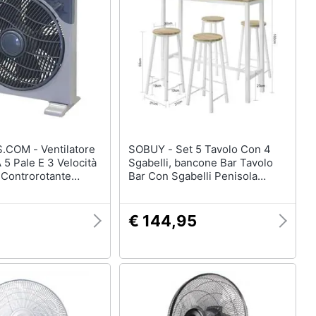
Mobili bagno
Divani
Divano letto
Comodini
Vedi tutti
Arredamento da esterno
 Ventilatore
SOBUY - Set 5 Tavolo Con 4
elction
Piscine
 5 Pale E 3 Velocità
Sgabelli, bancone Bar Tavolo
 Controrotante
Bar Con Sgabelli Penisola
Piscine fuori terra
as
Cucina Bianco Ogt22-wn
Casette in legno
€ 144,95
Gazebo
Vedi tutti