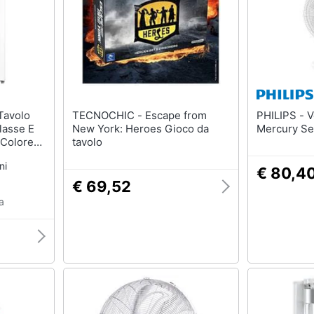
TECNOCHIC - Escape from
PHILIPS - Ventilatore da Tavolo
lasse E
New York: Heroes Gioco da
Mercury Se
 Colore
tavolo
ni
€ 80,4
€ 69,52
a