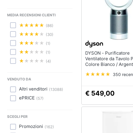
Sport
Lavatoio
Animali
MEDIA RECENSIONI CLIENTI
Mobili lavanderia
Armadio portascope
(86)
Motori
(30)
Vedi tutti
Libri, cd e dvd
(1)
(1)
DYSON - Purificatore
Festività e ricorrenze
Ventilatore da Tavolo 
(4)
Colore Bianco / Argen
Promozioni
350 recen
VENDUTO DA
Altri venditori
(
13088
)
€ 549,00
ePRICE
(
57
)
SCEGLI PER
Promozioni
(
162
)