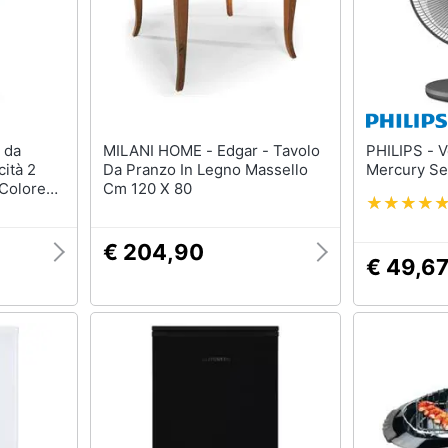
MILANI HOME - Edgar - Tavolo
PHILIPS - Ventilatore da Tavolo
ità 2
Da Pranzo In Legno Massello
Mercury Se
 Colore
Cm 120 X 80
€ 204,90
€ 49,6