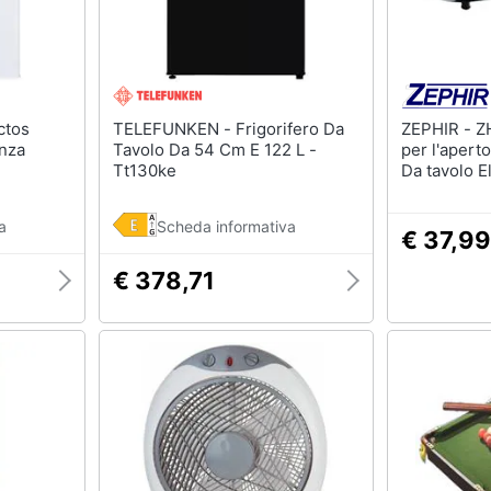
TELEFUNKEN - Frigorifero Da
ZEPHIR - ZHC703 barbecue
nza
Tavolo Da 54 Cm E 122 L -
per l'aperto
Tt130ke
Da tavolo E
W
 Cm,
a
Scheda informativa
ero 95 L,
€ 37,99
€ 378,71