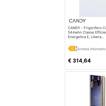
CANDY - Frigorifero Cctos
544whn Classe Efficie
Energetica E, Libera
Installazione, Tavolo
Monovano, Altezza 85
Scheda informativ
Capacità Netta Frigorif
40 Db, Bianco
€ 314,64