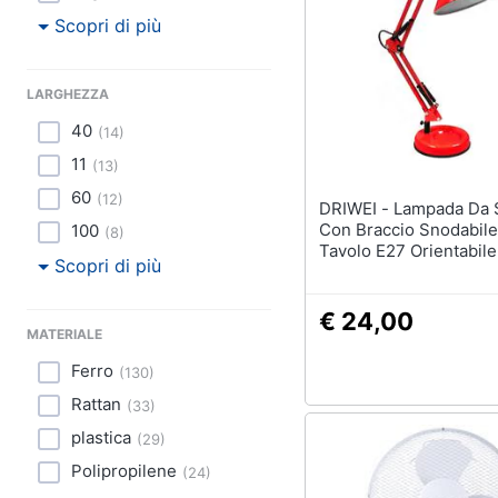
Scopri di più
LARGHEZZA
40
(
14
)
11
(
13
)
60
(
12
)
DRIWEI - Lampada Da Scrivania
Con Braccio Snodabile
100
(
8
)
Tavolo E27 Orientabil
Scopri di più
€ 24,00
MATERIALE
Ferro
(
130
)
Rattan
(
33
)
plastica
(
29
)
Polipropilene
(
24
)