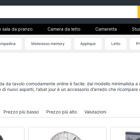
e sala da pranzo
Camera da letto
Cameretta
Stud
Complementi e decorazioni
Tessili
Illuminazione
ampadina
Materasso memory
Applique
Letto
Ph
ria
Cucina e sala da pranzo
Camera da letto
Lampadari
Sveglia
Tavolo
Comodini
a da tavolo comodamente online è facile: dal modello minimalista a qu
Sedie
Materasso matrimonia
e di nuovi aspetti, l'abat jour è un accessorio d’arredo che ricompar
Tavolo allungabile
Letto matrimoniale
Vedi tutti
Vedi tutti
Prezzo più basso
Prezzo più alto
Valutazioni
Bagno
Ingresso