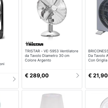
Mobili bagno
Appendiabiti
Box doccia
Scarpiera
Vasca da bagno
Mobili ingresso
Piatto doccia
Librerie
Vedi tutti
Vedi tutti
razioni
Tessili
Illuminazione
TRISTAR - VE-5953 Ventilatore
BRICONESS.COM -
Tende da sole
Philips illuminazione s
da Tavolo Diametro 30 cm
Da Tavolo A
Colore Argento
Con Griglia
Tende
Lampadari
oni
Boxfan Nikl
Materasso matrimoniale
Lampadari moderni
€ 289,00
€ 21,90
Copridivano
Lampada di sale
Vedi tutti
Vedi tutti