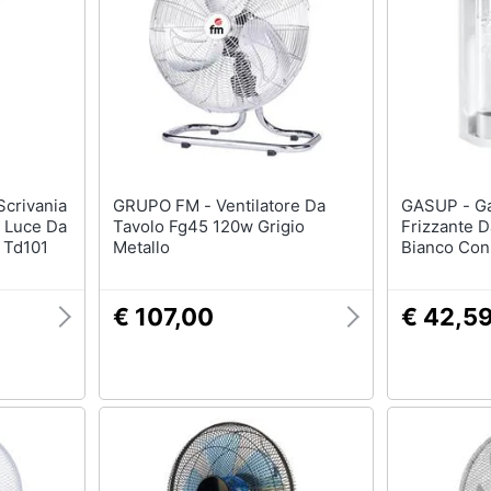
GRUPO FM - Ventilatore Da
GASUP - Gasatore Per Acqua
 Luce Da
Tavolo Fg45 120w Grigio
Frizzante 
e Td101
Metallo
Bianco Con
Ricaricabile
€ 107,00
€ 42,5