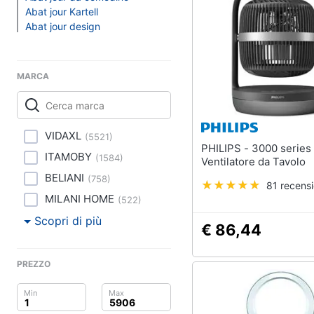
Clima
Lampadari
Abat jour Kartell
Scrivania
Abat jour design
Arredo
Sedie ufficio
Scrivania ufficio
Brico e Giardinaggio
MARCA
Vedi tutti
Salute e igiene
Beauty
VIDAXL
Complementi e deco
(
5521
)
PHILIPS - 3000 series
ITAMOBY
Sveglia
Giocattoli
(
1584
)
Ventilatore da Tavolo
Orologi da parete
BELIANI
(
758
)
81 recensi
Prima infanzia
Carta da parati
MILANI HOME
(
522
)
Tende
Scopri di più
Fotografia
€ 86,44
Vedi tutti
Casalinghi
PREZZO
Abbigliamento
Lavanderia
Portabiancheria