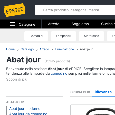
Arredo
Soggiorno
Cucina 
Categorie
Bagno
Ingresso
Mobili
Elettrodomestici
Comodini
Lampadari
Materasso
L
Arredo
Arredamento da esterno
Lavande
Informatica
Home
Catalogo
Arredo
Illuminazione
Abat jour
Soggiorno
Abat jour
Telefonia
Divani
(13145 prodotti)
Divano letto
Benvenuto nella sezione
Tv e Home Cinema
Abat jour
di ePRICE. Scegliere la lampad
Lampadari
tendenza alle lampade da
comodino
semplici nelle forme o ricch
Smart home
Tende
Vedi tutti
Videogiochi
Rilevanza
ORDINA PER
ABAT JOUR
Audio e musica
Studio e ufficio
Abat jour moderne
Abat jour da comodino