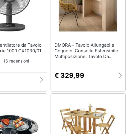
DMORA - Tavolo Allungabile
rie 1000 CX1030/01
Cognolo, Consolle Estensibile
Multiposizione, Tavolo Da
16 recensioni
Pranzo Multiuso,
54/239x90h77 Cm, Rovere
€ 329,99
7