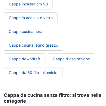
cucire
Cappe incasso cm 90
professionali
Friggitrice
Cappe in acciaio e vetro
professionale
Idropulitrice
professionale
Cappe cucina nera
Vedi
tutti
Cappe cucina legno grezzo
Cappe downdraft
Cappe d aspirazione
Elettrodomestici
in
offerta
Cappe da 60 filtri alluminio
Frigoriferi
in
offerta
Lavatrici
Cappa da cucina senza filtro: si trova nelle
in
offerta
categorie