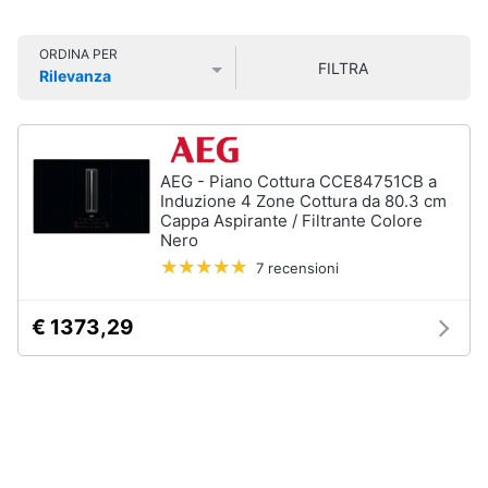
Smart
home
ORDINA PER
FILTRA
Lavatrici
Rilevanza
e
Videogiochi
Prezzo più basso
Prezzo più alto
Valutazioni
Asciugatrici
Asciugatrice
Audio
Lavatrice
e
AEG - Piano Cottura CCE84751CB a
musica
Induzione 4 Zone Cottura da 80.3 cm
Lavatrice
Cappa Aspirante / Filtrante Colore
carica
Nero
frontale
Clima
7 recensioni
Lavasciuga
Vedi
Arredo
€ 1373,29
tutti
Brico
e
Giardinaggio
Lavastoviglie
Lavastoviglie
da
Salute