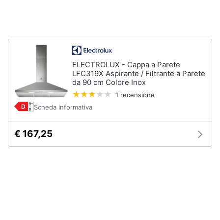
Forno
Elettrico
Animali
Cappa
cucina
Motori
Piano
Cottura
ELECTROLUX - Cappa a Parete
LFC319X Aspirante / Filtrante a Parete
Libri,
Vedi
da 90 cm Colore Inox
cd
tutti
e
1 recensione
dvd
Scheda informativa
Elettrodomestici
Festività
€ 167,25
da
e
incasso
ricorrenze
Lavastoviglie
da
Incasso
Promozioni
Frigorifero
da
Servizi
incasso