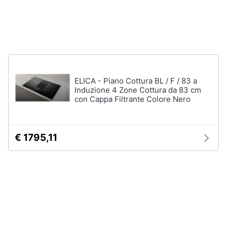
Incasso
e
igiene
Lavastoviglie
Bosch
Lavastoviglie
Beauty
Whirlpool
Lavastoviglie
Giocattoli
libera
ELICA - Piano Cottura BL / F / 83 a
installazione
Induzione 4 Zone Cottura da 83 cm
con Cappa Filtrante Colore Nero
Prima
Vedi
tutti
infanzia
€ 1795,11
Fotografia
Forni,
Piani
Casalinghi
cottura
e
Cappe
Abbigliamento
Forni
a
microonde
Sport