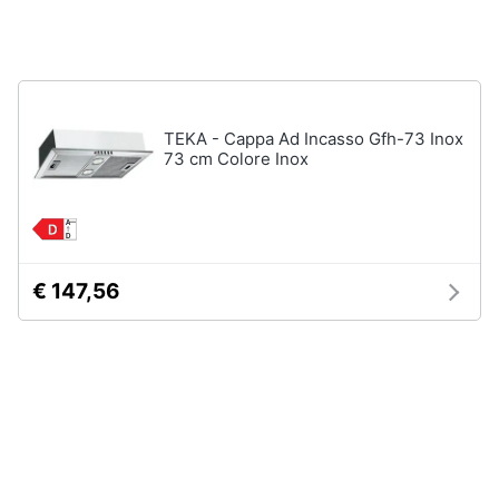
Vedi
tutti
TEKA - Cappa Ad Incasso Gfh-73 Inox
Elettrodomestici
73 cm Colore Inox
in
Cucina
Friggitrice
ad
aria
€ 147,56
Macchina
caffè
Minipimer
Estrattore
Vedi
tutti