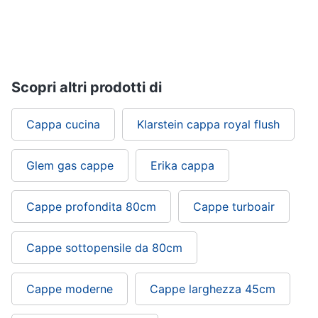
Piccoli
elettrodomestici
Termoventilatore
Termoconvettore
Scopri altri prodotti di
Condizionatori
fissi
Cappa cucina
Klarstein cappa royal flush
Caminetto
Vedi
Glem gas cappe
Erika cappa
tutti
Cappe profondita 80cm
Cappe turboair
Elettrodomestici
professionali
Cappe sottopensile da 80cm
e
industriali
Abbattitore
Cappe moderne
Cappe larghezza 45cm
Macchine
da