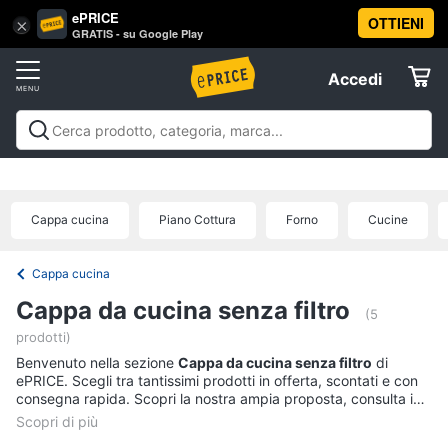
ePRICE
OTTIENI
Vai
×
Accedi
GRATIS - su Google Play
al
Registrati
menu
Accedi
Elettrodomestici
Offerte
Frigoriferi
Elettrodomestici
Frigoriferi e Congelatori
Lavatrici e
e
Elettrodomestici
Asciugatrici
Lavastoviglie
Forni, Piani cottura e
Congelatori
Cappe
Elettrodomestici da incasso
Pulizia casa e
Cappa cucina
Piano Cottura
Forno
Cucine
Cantinetta
stiro
Elettrodomestici in Cucina
Piccoli
Informatica
Vino
elettrodomestici
Elettrodomestici professionali e
industriali
Elettrodomestici in offerta
Offerte
Frigoriferi
Cappa cucina
Telefonia
Congelatore
Cappa da cucina senza filtro
a
(5
pozzetto
prodotti)
Tv
Frigorifero
Benvenuto nella sezione
Cappa da cucina senza filtro
di
e
combinato
ePRICE. Scegli tra tantissimi prodotti in offerta, scontati e con
Home
consegna rapida. Scopri la nostra ampia proposta, consulta i
Cinema
Vedi
prezzi e acquista comodamente online.
tutti