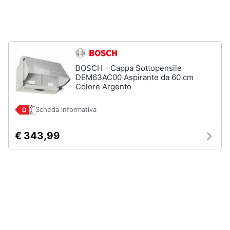
Piano
Assistenza
Cottura
clienti
Forno
da
incasso
Esci
Vedi
BOSCH - Cappa Sottopensile
tutti
DEM63AC00 Aspirante da 60 cm
Colore Argento
Scheda informativa
Pulizia
casa
e
€ 343,99
stiro
Aspirapolvere
Dyson
Aspirapolvere
Vaporella
Scopa
a
vapore