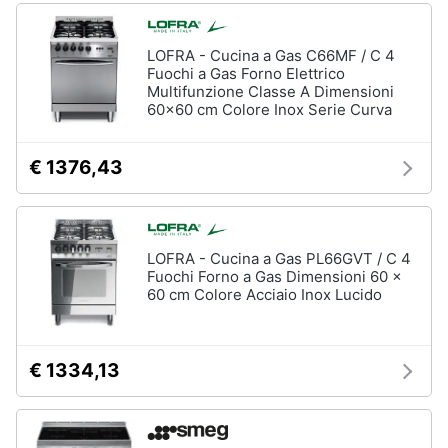
Vedi
tutti
LOFRA - Cucina a Gas C66MF / C 4
Fuochi a Gas Forno Elettrico
Multifunzione Classe A Dimensioni
60x60 cm Colore Inox Serie Curva
Elettrodomestici
in
€ 1376,43
Cucina
Friggitrice
ad
aria
LOFRA - Cucina a Gas PL66GVT / C 4
Macchina
Fuochi Forno a Gas Dimensioni 60 x
caffè
60 cm Colore Acciaio Inox Lucido
Minipimer
Estrattore
€ 1334,13
Vedi
tutti