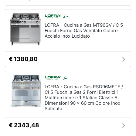
Piano
Assistenza
Cottura
clienti
Forno
da
LOFRA - Cucina a Gas MT96GV / C 5
incasso
Esci
Fuochi Forno Gas Ventilato Colore
Acciaio Inox Lucidato
Vedi
tutti
€ 1380,80
Pulizia
casa
e
stiro
LOFRA - Cucina a Gas RSD96MFTE /
CI 5 Fuochi a Gas 2 Forni Elettrici 1
Aspirapolvere
Multifunzione e 1 Statico Classe A
Dyson
Dimensioni 90 x 60 cm Colore Inox
Aspirapolvere
Satinato
Vaporella
Scopa
€ 2343,48
a
vapore