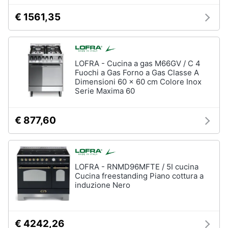
Forno
€ 1561,35
Elettrico
Animali
Cappa
cucina
Motori
Piano
Cottura
LOFRA - Cucina a gas M66GV / C 4
Fuochi a Gas Forno a Gas Classe A
Libri,
Dimensioni 60 x 60 cm Colore Inox
Vedi
cd
Serie Maxima 60
tutti
e
dvd
€ 877,60
Elettrodomestici
Festività
da
e
incasso
ricorrenze
Lavastoviglie
LOFRA - RNMD96MFTE / 5I cucina
da
Cucina freestanding Piano cottura a
Incasso
Promozioni
induzione Nero
Frigorifero
da
Servizi
incasso
€ 4242,26