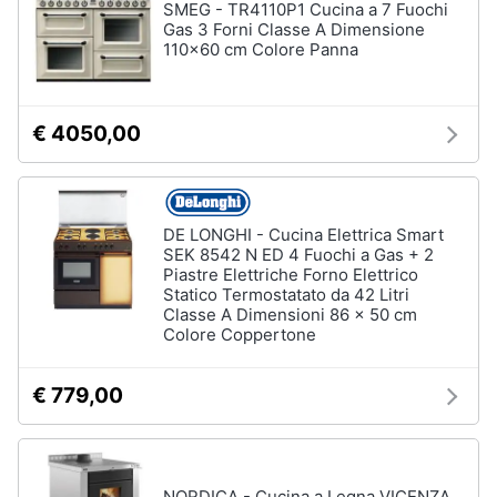
SMEG - TR4110P1 Cucina a 7 Fuochi
cucire
Gas 3 Forni Classe A Dimensione
professionali
110x60 cm Colore Panna
Friggitrice
professionale
Idropulitrice
€ 4050,00
professionale
Vedi
tutti
DE LONGHI - Cucina Elettrica Smart
SEK 8542 N ED 4 Fuochi a Gas + 2
Piastre Elettriche Forno Elettrico
Elettrodomestici
Statico Termostatato da 42 Litri
in
Classe A Dimensioni 86 x 50 cm
offerta
Colore Coppertone
Frigoriferi
in
€ 779,00
offerta
Lavatrici
in
offerta
NORDICA - Cucina a Legna VICENZA