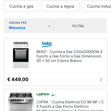
Smart
Cucina a gas
Cucina a legna
Cucina indu
home
Lavatrici
e
Videogiochi
ORDINA PER
Asciugatrici
FILTRA
Rilevanza
Asciugatrice
Prezzo più basso
Prezzo più alto
Valutazioni
Audio
Lavatrice
e
musica
Lavatrice
carica
BEKO - Cucina a Gas CSG42000DW 4
frontale
Fuochi a Gas Forno a Gas Dimensioni
Clima
50 x 50 cm Colore Bianco
Lavasciuga
Vedi
Arredo
tutti
€ 449,00
Brico
e
Giardinaggio
Lavastoviglie
LOFRA - Cucina Elettrica CG 96 MF / C
Lavastoviglie
5 Fuochi a Gas Forno Elettrico
da
Salute
Multifunzione Classe A Colore Acciaio