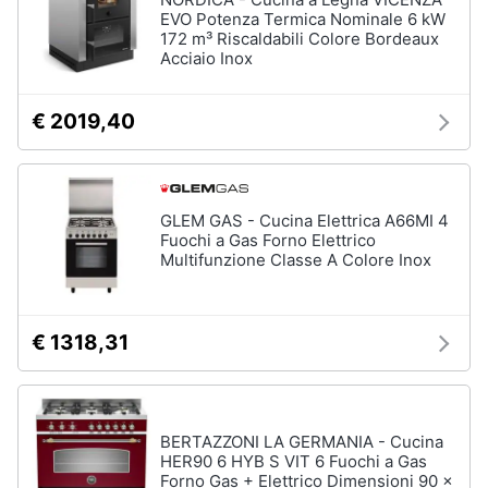
Asciugatrice
EVO Potenza Termica Nominale 6 kW
in
172 m³ Riscaldabili Colore Bordeaux
offerta
Acciaio Inox
Microonde
in
offerta
€ 2019,40
Vedi
tutti
GLEM GAS - Cucina Elettrica A66MI 4
Fuochi a Gas Forno Elettrico
Multifunzione Classe A Colore Inox
€ 1318,31
BERTAZZONI LA GERMANIA - Cucina
HER90 6 HYB S VIT 6 Fuochi a Gas
Forno Gas + Elettrico Dimensioni 90 x