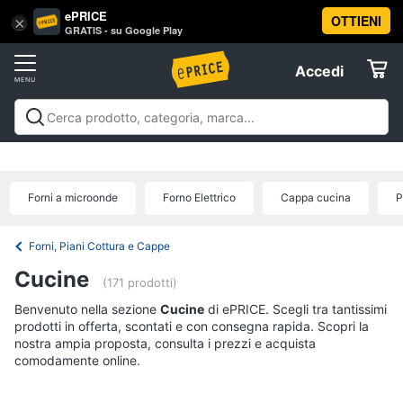
ePRICE
OTTIENI
Vai
×
Accedi
GRATIS - su Google Play
al
Registrati
menu
Accedi
Elettrodomestici
Offerte
Frigoriferi
Elettrodomestici
Frigoriferi e Congelatori
Lavatrici e
e
Elettrodomestici
Asciugatrici
Lavastoviglie
Forni, Piani cottura e
Congelatori
Cappe
Elettrodomestici da incasso
Pulizia casa e
Forni a microonde
Forno Elettrico
Cappa cucina
P
Cantinetta
stiro
Elettrodomestici in Cucina
Piccoli
Informatica
Vino
elettrodomestici
Elettrodomestici professionali e
industriali
Elettrodomestici in offerta
Offerte
Frigoriferi
Forni, Piani Cottura e Cappe
Telefonia
Congelatore
Cucine
a
(171 prodotti)
pozzetto
Benvenuto nella sezione
Tv
Cucine
di ePRICE. Scegli tra tantissimi
Frigorifero
prodotti in offerta, scontati e con consegna rapida. Scopri la
e
combinato
nostra ampia proposta, consulta i prezzi e acquista
Home
comodamente online.
Cinema
Vedi
tutti