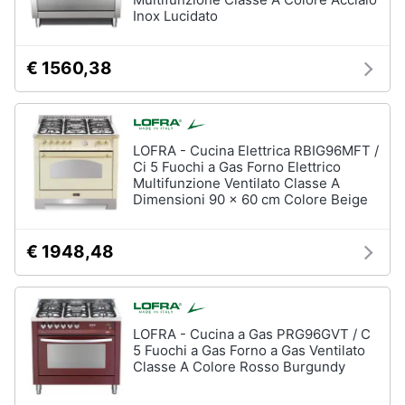
Incasso
e
Inox Lucidato
igiene
Lavastoviglie
Bosch
€ 1560,38
Lavastoviglie
Beauty
Whirlpool
Lavastoviglie
Giocattoli
libera
installazione
LOFRA - Cucina Elettrica RBIG96MFT /
Ci 5 Fuochi a Gas Forno Elettrico
Prima
Vedi
Multifunzione Ventilato Classe A
tutti
infanzia
Dimensioni 90 x 60 cm Colore Beige
Fotografia
€ 1948,48
Forni,
Piani
Casalinghi
cottura
e
LOFRA - Cucina a Gas PRG96GVT / C
Cappe
Abbigliamento
5 Fuochi a Gas Forno a Gas Ventilato
Forni
Classe A Colore Rosso Burgundy
a
microonde
Sport