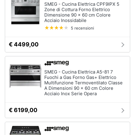
SMEG - Cucina Elettrica CPF9IPX 5
Piccoli
Zone di Cottura Forno Elettrico
elettrodomestici
Dimensione 90 x 60 cm Colore
Acciaio Inossidabile
Termoventilatore
5 recensioni
Termoconvettore
Condizionatori
€ 4499,00
fissi
Caminetto
Vedi
tutti
SMEG - Cucina Elettrica A5-81 7
Fuochi a Gas Forno Gas+ Elettrico
Multifunzione Termoventilato Classe
A Dimensioni 90 x 60 cm Colore
Acciaio Inox Serie Opera
Elettrodomestici
professionali
e
€ 6199,00
industriali
Abbattitore
Macchine
da