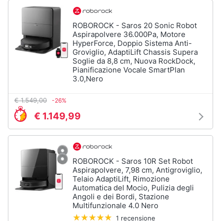
Vedi
ROBOROCK - Saros 20 Sonic Robot
tutti
Aspirapolvere 36.000Pa, Motore
HyperForce, Doppio Sistema Anti-
Groviglio, AdaptiLift Chassis Supera
Soglie da 8,8 cm, Nuova RockDock,
Elettrodomestici
Pianificazione Vocale SmartPlan
in
3.0,Nero
Cucina
Friggitrice
€ 1.549,00
-26%
ad
aria
€ 1.149,99
Macchina
caffè
Minipimer
ROBOROCK - Saros 10R Set Robot
Estrattore
Aspirapolvere, 7,98 cm, Antigroviglio,
Telaio AdaptiLift, Rimozione
Vedi
Automatica del Mocio, Pulizia degli
tutti
Angoli e dei Bordi, Stazione
Multifunzionale 4.0 Nero
1 recensione