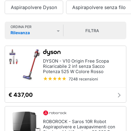
Smart
Aspirapolvere Dyson
Aspirapolvere senza filo
home
Lavatrici
e
Videogiochi
ORDINA PER
Asciugatrici
FILTRA
Rilevanza
Asciugatrice
Prezzo più basso
Prezzo più alto
Valutazioni
Audio
Lavatrice
e
musica
Lavatrice
carica
DYSON - V10 Origin Free Scopa
frontale
Ricaricabile 2 in1 senza Sacco
Clima
Potenza 525 W Colore Rosso
Lavasciuga
7248 recensioni
Vedi
Arredo
tutti
€ 437,00
Brico
e
Giardinaggio
Lavastoviglie
ROBOROCK - Saros 10R Robot
Lavastoviglie
Aspirapolvere e Lavapavimenti con
da
Salute