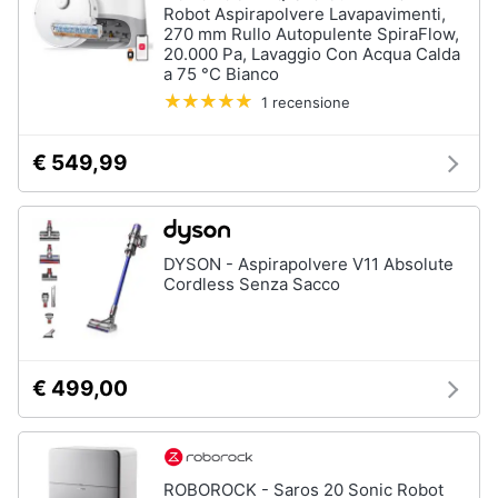
Robot Aspirapolvere Lavapavimenti,
cucire
professionali
270 mm Rullo Autopulente SpiraFlow,
20.000 Pa, Lavaggio Con Acqua Calda
Friggitrice
a 75 °C Bianco
professionale
1 recensione
Idropulitrice
professionale
€ 549,99
Vedi
tutti
DYSON - Aspirapolvere V11 Absolute
Cordless Senza Sacco
Elettrodomestici
in
offerta
Frigoriferi
in
€ 499,00
offerta
Lavatrici
in
offerta
ROBOROCK - Saros 20 Sonic Robot