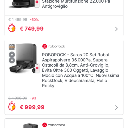
Stazione Multifunzione 22.000 Pa
Incasso
e
Antigroviglio
igiene
Lavastoviglie
Bosch
€ 1.499,99
-50%
Lavastoviglie
Beauty
€ 749,99
Whirlpool
Lavastoviglie
Giocattoli
libera
installazione
ROBOROCK - Saros 20 Set Robot
Prima
Vedi
Aspirapolvere 36.000Pa, Supera
tutti
infanzia
Ostacoli da 8,8cm, Anti-Groviglio,
Evita Oltre 300 Oggetti, Lavaggio
Mocio con Acqua a 100°C, Nuovissima
Fotografia
RockDock, Videochiamata, Hello
Rocky
Forni,
Piani
Casalinghi
cottura
€ 1.098,99
-9%
e
Cappe
€ 999,99
Abbigliamento
Forni
a
microonde
Sport