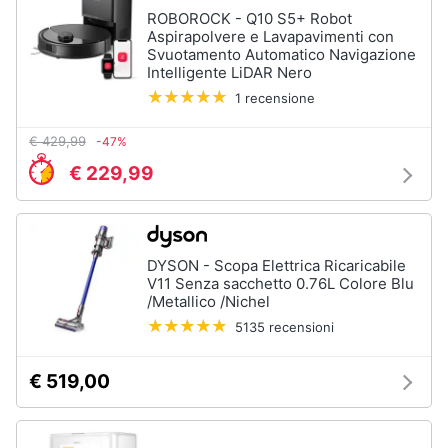
Forno
ROBOROCK - Q10 S5+ Robot
Elettrico
Aspirapolvere e Lavapavimenti con
Animali
Svuotamento Automatico Navigazione
Cappa
Intelligente LiDAR Nero
cucina
Motori
1 recensione
Piano
Cottura
€ 429,99
-47%
Libri,
Vedi
cd
€ 229,99
tutti
e
dvd
Elettrodomestici
DYSON - Scopa Elettrica Ricaricabile
Festività
da
V11 Senza sacchetto 0.76L Colore Blu
e
incasso
/Metallico /Nichel
ricorrenze
Lavastoviglie
5135 recensioni
da
Incasso
Promozioni
€ 519,00
Frigorifero
da
Servizi
incasso