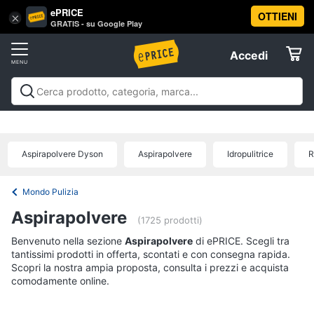
ePRICE
OTTIENI
Vai
×
Accedi
GRATIS - su Google Play
al
Registrati
menu
Accedi
Elettrodomestici
Offerte
Frigoriferi
Elettrodomestici
Frigoriferi e Congelatori
Lavatrici e
e
Elettrodomestici
Asciugatrici
Lavastoviglie
Forni, Piani cottura e
Congelatori
Cappe
Elettrodomestici da incasso
Pulizia casa e
Aspirapolvere Dyson
Aspirapolvere
Idropulitrice
R
Cantinetta
stiro
Elettrodomestici in Cucina
Piccoli
Informatica
Vino
elettrodomestici
Elettrodomestici professionali e
industriali
Elettrodomestici in offerta
Offerte
Frigoriferi
Mondo Pulizia
Telefonia
Congelatore
Aspirapolvere
a
(1725 prodotti)
pozzetto
Benvenuto nella sezione
Tv
Aspirapolvere
di ePRICE. Scegli tra
Frigorifero
tantissimi prodotti in offerta, scontati e con consegna rapida.
e
combinato
Scopri la nostra ampia proposta, consulta i prezzi e acquista
Home
comodamente online.
Cinema
Vedi
tutti