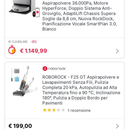
Asciugatrice
Aspirapolvere 36.000Pa, Motore
in
HyperForce, Doppio Sistema Anti-
offerta
Groviglio, AdaptiLift Chassis Supera
Soglie da 8,8 cm, Nuova RockDock,
Microonde
Pianificazione Vocale SmartPlan 3.0,
in
offerta
Bianco
Vedi
€ 1.249,99
-8%
tutti
€ 1.149,99
ROBOROCK - F25 GT Aspirapolvere e
Lavapavimenti Senza Fili, Pulizia
Completa 20 kPa, Autopulizia ad Alta
Temperatura fino a 90 °C, Inclinazione
180°, Pulizia a Doppio Bordo per
Pavimenti
1 recensione
€ 199,00