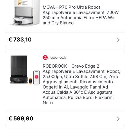
Piano
Assistenza
Cottura
MOVA - P70 Pro Ultra Robot
clienti
Aspirapolvere e Lavapavimenti 700W
Forno
250 min Autonomia Filtro HEPA Wet
da
and Dry Bianco
incasso
Esci
Vedi
€ 733,10
tutti
Pulizia
ROBOROCK - Qrevo Edge 2
casa
Aspirapolvere E Lavapavimenti Robot,
e
25.000pa, Ultra Sottile 7.98 Cm, Zero
stiro
Aggrovigliamenti, Riconoscimento
Oggetti In Ai, Lavaggio Panni Ad
Aspirapolvere
Acqua Calda A 80°c E Asciugatura
Dyson
Automatica, Pulizia Bordi Flexiarm,
Aspirapolvere
Nero
Vaporella
€ 599,90
Scopa
a
vapore