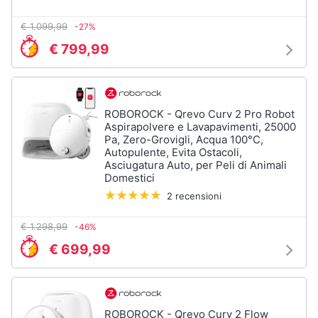
Piccoli
€ 1.099,99
-27%
elettrodomestici
€ 799,99
Termoventilatore
Termoconvettore
Condizionatori
fissi
ROBOROCK - Qrevo Curv 2 Pro Robot
Caminetto
Aspirapolvere e Lavapavimenti, 25000
Pa, Zero-Grovigli, Acqua 100°C,
Autopulente, Evita Ostacoli,
Vedi
Asciugatura Auto, per Peli di Animali
tutti
Domestici
2 recensioni
Elettrodomestici
€ 1.298,99
-46%
professionali
€ 699,99
e
industriali
Abbattitore
Macchine
ROBOROCK - Qrevo Curv 2 Flow
da