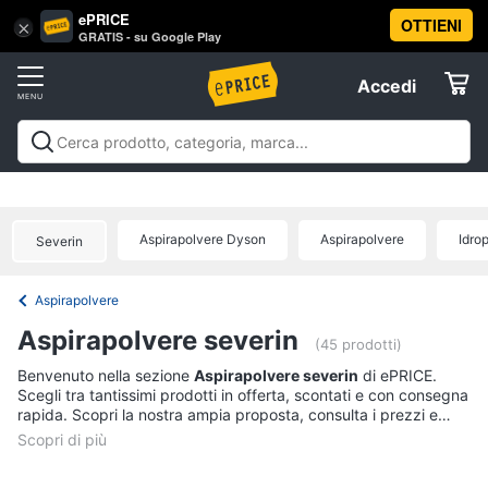
ePRICE
OTTIENI
Vai
×
Accedi
GRATIS - su Google Play
al
Registrati
menu
Accedi
Elettrodomestici
Offerte
Frigoriferi
Elettrodomestici
Frigoriferi e Congelatori
Lavatrici e
e
Elettrodomestici
Asciugatrici
Lavastoviglie
Forni, Piani cottura e
Congelatori
Cappe
Elettrodomestici da incasso
Pulizia casa e
Aspirapolvere Dyson
Aspirapolvere
Idrop
Cantinetta
Severin
stiro
Elettrodomestici in Cucina
Piccoli
Informatica
Vino
elettrodomestici
Elettrodomestici professionali e
industriali
Elettrodomestici in offerta
Offerte
Frigoriferi
Aspirapolvere
Telefonia
Congelatore
Aspirapolvere severin
a
(45 prodotti)
pozzetto
Tv
Benvenuto nella sezione
Aspirapolvere severin
di ePRICE.
Frigorifero
Scegli tra tantissimi prodotti in offerta, scontati e con consegna
e
combinato
rapida. Scopri la nostra ampia proposta, consulta i prezzi e
Home
acquista comodamente online.
Cinema
Vedi
tutti