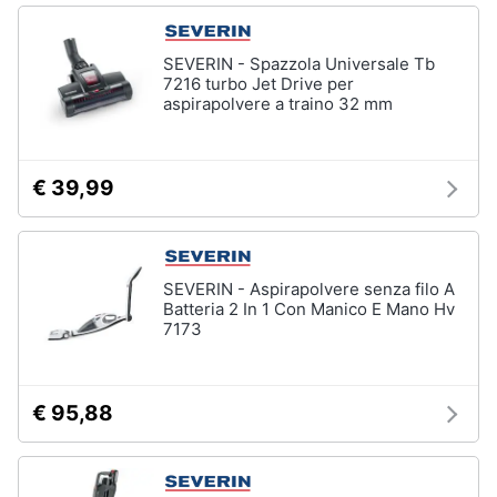
Vedi
tutti
SEVERIN - Spazzola Universale Tb
7216 turbo Jet Drive per
aspirapolvere a traino 32 mm
Elettrodomestici
in
€ 39,99
Cucina
Friggitrice
ad
aria
SEVERIN - Aspirapolvere senza filo A
Macchina
caffè
Batteria 2 In 1 Con Manico E Mano Hv
7173
Minipimer
Estrattore
€ 95,88
Vedi
tutti