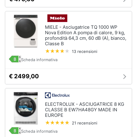
cucire
professionali
Friggitrice
professionale
MIELE - Asciugatrice TQ 1000 WP
Idropulitrice
Nova Edition A pompa di calore, 9 kg,
professionale
profondità 64,3 cm, 60 dB (A), bianco,
Classe B
Vedi
13 recensioni
tutti
Scheda informativa
€ 2499,00
Elettrodomestici
in
offerta
Frigoriferi
ELECTROLUX - ASCIUGATRICE 8 KG
in
CLASSE B EW7HA48GY MADE IN
offerta
EUROPE
Lavatrici
21 recensioni
in
offerta
Scheda informativa