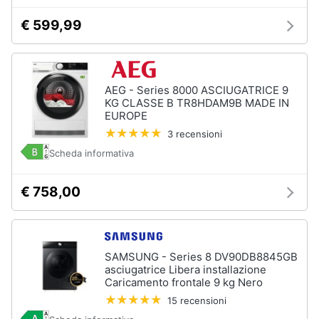
Asciugatrice
in
€ 599,99
offerta
Microonde
in
offerta
AEG - Series 8000 ASCIUGATRICE 9
Vedi
KG CLASSE B TR8HDAM9B MADE IN
tutti
EUROPE
3 recensioni
Scheda informativa
€ 758,00
SAMSUNG - Series 8 DV90DB8845GB
asciugatrice Libera installazione
Caricamento frontale 9 kg Nero
15 recensioni