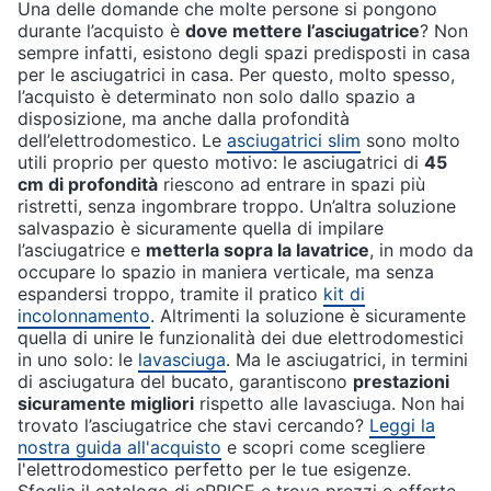
Una delle domande che molte persone si pongono
durante l’acquisto è
dove mettere l’asciugatrice
? Non
sempre infatti, esistono degli spazi predisposti in casa
per le asciugatrici in casa. Per questo, molto spesso,
l’acquisto è determinato non solo dallo spazio a
disposizione, ma anche dalla profondità
dell’elettrodomestico. Le
asciugatrici slim
sono molto
utili proprio per questo motivo: le asciugatrici di
45
cm di profondità
riescono ad entrare in spazi più
ristretti, senza ingombrare troppo. Un’altra soluzione
salvaspazio è sicuramente quella di impilare
l’asciugatrice e
metterla sopra la lavatrice
, in modo da
occupare lo spazio in maniera verticale, ma senza
espandersi troppo, tramite il pratico
kit di
incolonnamento
. Altrimenti la soluzione è sicuramente
quella di unire le funzionalità dei due elettrodomestici
in uno solo: le
lavasciuga
. Ma le asciugatrici, in termini
di asciugatura del bucato, garantiscono
prestazioni
sicuramente migliori
rispetto alle lavasciuga. Non hai
trovato l’asciugatrice che stavi cercando?
Leggi la
nostra guida all'acquisto
e scopri come scegliere
l'elettrodomestico perfetto per le tue esigenze.
Sfoglia il catalogo di ePRICE e trova prezzi e offerte