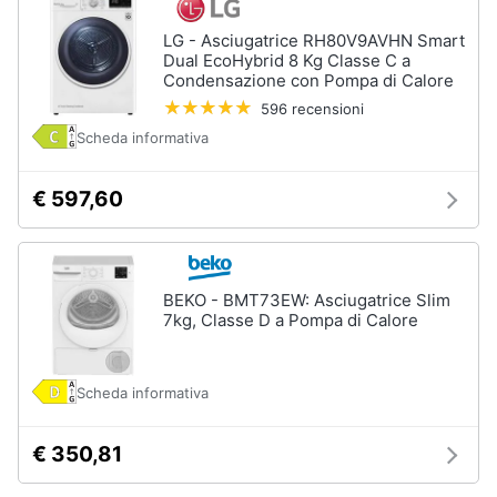
Forno
Elettrico
LG - Asciugatrice RH80V9AVHN Smart
Animali
Dual EcoHybrid 8 Kg Classe C a
Cappa
Condensazione con Pompa di Calore
cucina
Motori
596 recensioni
Piano
Cottura
Scheda informativa
Libri,
Vedi
cd
€ 597,60
tutti
e
dvd
Elettrodomestici
Festività
BEKO - BMT73EW: Asciugatrice Slim
da
e
7kg, Classe D a Pompa di Calore
incasso
ricorrenze
Lavastoviglie
da
Scheda informativa
Incasso
Promozioni
Frigorifero
€ 350,81
da
Servizi
incasso