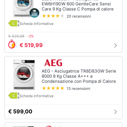
Incasso
EW6H19DW 600 GentleCare Sensi
e
Care 9 Kg Classe C Pompa di calore
igiene
Lavastoviglie
Bosch
20 recensioni
Lavastoviglie
Scheda informativa
Beauty
Whirlpool
€ 529,98
-2%
Lavastoviglie
Giocattoli
libera
€ 519,99
installazione
Prima
Vedi
tutti
infanzia
AEG - Asciugatrice TR8D83GW Serie
8000 8 Kg Classe A+++ a
Fotografia
Condensazione con Pompa di Calore
Forni,
13 recensioni
Piani
Casalinghi
cottura
Scheda informativa
e
Cappe
Abbigliamento
€ 599,00
Forni
a
microonde
Sport