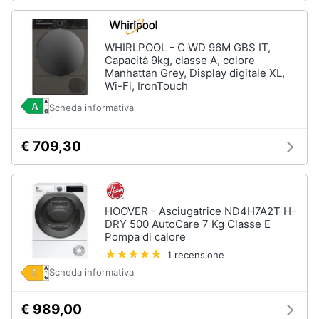
Vedi
tutti
WHIRLPOOL - C WD 96M GBS IT,
Capacità 9kg, classe A, colore
Manhattan Grey, Display digitale XL,
Wi-Fi, IronTouch
Elettrodomestici
Scheda informativa
in
Cucina
Friggitrice
€ 709,30
ad
aria
Macchina
caffè
HOOVER - Asciugatrice ND4H7A2T H-
Minipimer
DRY 500 AutoCare 7 Kg Classe E
Pompa di calore
Estrattore
1 recensione
Vedi
Scheda informativa
tutti
€ 989,00