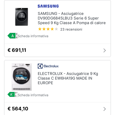
Piano
Assistenza
Cottura
clienti
Forno
SAMSUNG - Asciugatrice
da
DV90DG6845LBU3 Serie 6 Super
incasso
Speed 9 Kg Classe A Pompa di calore
Esci
23 recensioni
Vedi
tutti
Scheda informativa
€ 691,11
Pulizia
casa
e
stiro
ELECTROLUX - Asciugatrice 9 Kg
Classe C EW6HA19G MADE IN
Aspirapolvere
EUROPE
Dyson
Aspirapolvere
Scheda informativa
Vaporella
Scopa
€ 564,10
a
vapore