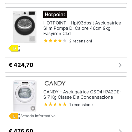
Piccoli
elettrodomestici
Termoventilatore
HOTPOINT - Hpt93dbsit Asciugatrice
Slim Pompa Di Calore 46cm 9kg
Termoconvettore
Easyiron Cl.d
Condizionatori
2 recensioni
fissi
Caminetto
Vedi
€ 424,70
tutti
CANDY - Asciugatrice CSO4H7A2DE-
Elettrodomestici
S 7 Kg Classe E a Condensazione
professionali
e
1 recensione
industriali
Scheda informativa
Abbattitore
Macchine
€ 476,60
da