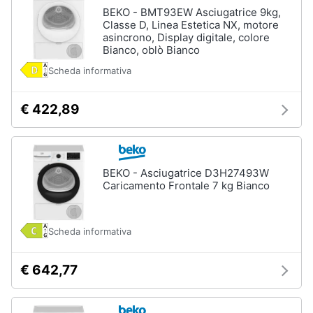
Asciugatrice
BEKO - BMT93EW Asciugatrice 9kg,
in
Classe D, Linea Estetica NX, motore
offerta
asincrono, Display digitale, colore
Microonde
Bianco, oblò Bianco
in
offerta
Scheda informativa
Vedi
€ 422,89
tutti
BEKO - Asciugatrice D3H27493W
Caricamento Frontale 7 kg Bianco
Scheda informativa
€ 642,77