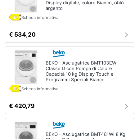
Display digitale, colore Bianco, oblò
argento
Piccoli
elettrodomestici
Scheda informativa
Termoventilatore
Termoconvettore
€ 534,20
Condizionatori
fissi
Caminetto
BEKO - Asciugatrice BMT103EW
Vedi
Classe D con Pompa di Calore
tutti
Capacità 10 kg Display Touch e
Programmi Speciali Bianco
Scheda informativa
Elettrodomestici
professionali
€ 420,79
e
industriali
Abbattitore
Macchine
BEKO - Asciugatrice BMT481WI 8 Kg
da