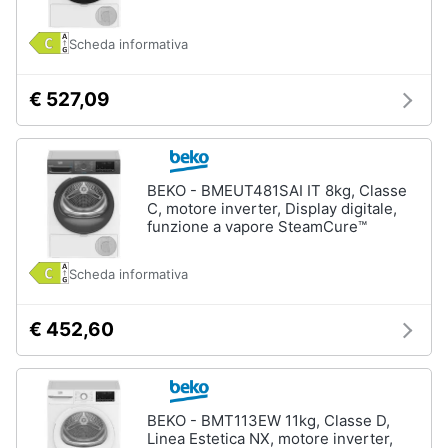
Vedi
Scheda informativa
tutti
€ 527,09
Elettrodomestici
in
Cucina
BEKO - BMEUT481SAI IT 8kg, Classe
Friggitrice
C, motore inverter, Display digitale,
ad
funzione a vapore SteamCure™
aria
Macchina
Scheda informativa
caffè
Minipimer
€ 452,60
Estrattore
Vedi
tutti
BEKO - BMT113EW 11kg, Classe D,
Linea Estetica NX, motore inverter,