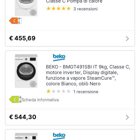
Classe C Pompa di calore
cucire
3 recensioni
professionali
Friggitrice
professionale
Idropulitrice
€ 455,69
professionale
Vedi
tutti
BEKO - BMGT491SBI IT 9kg, Classe C,
motore inverter, Display digitale,
funzione a vapore SteamCure™,
Elettrodomestici
colore Bianco, oblò Nero
in
1 recensione
offerta
Scheda informativa
Frigoriferi
in
offerta
€ 544,30
Lavatrici
in
offerta