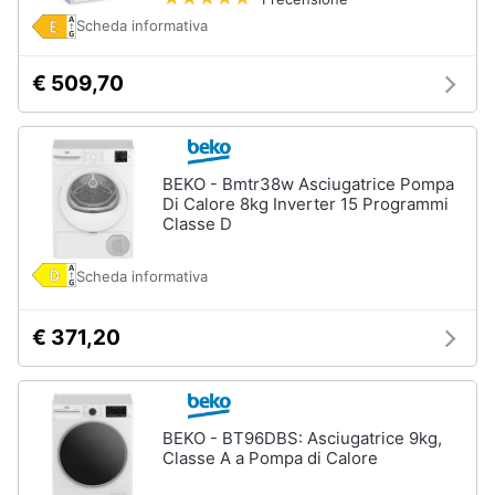
Forno
Scheda informativa
Elettrico
Animali
Cappa
€ 509,70
cucina
Motori
Piano
Cottura
Libri,
Vedi
BEKO - Bmtr38w Asciugatrice Pompa
cd
tutti
Di Calore 8kg Inverter 15 Programmi
e
Classe D
dvd
Scheda informativa
Elettrodomestici
Festività
da
e
incasso
€ 371,20
ricorrenze
Lavastoviglie
da
Incasso
Promozioni
Frigorifero
BEKO - BT96DBS: Asciugatrice 9kg,
da
Classe A a Pompa di Calore
Servizi
incasso