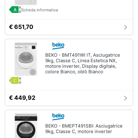
Piano
Assistenza
Cottura
Scheda informativa
clienti
Forno
da
€ 651,70
incasso
Esci
Vedi
tutti
BEKO - BMT491WI IT, Asciugatrice
9kg, Classe C, Linea Estetica NX,
motore inverter, Display digitale,
Pulizia
colore Bianco, oblò Bianco
casa
e
stiro
Aspirapolvere
€ 449,92
Dyson
Aspirapolvere
Vaporella
BEKO - BMEPT491SBI: Asciugatrice
Scopa
9kg, Classe C, motore inverter
a
vapore