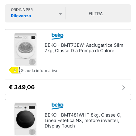
Smart
ORDINA PER
home
FILTRA
Rilevanza
Lavatrici
Prezzo più basso
Prezzo più alto
Valutazioni
e
Videogiochi
Asciugatrici
Asciugatrice
Audio
BEKO - BMT73EW: Asciugatrice Slim
Lavatrice
e
7kg, Classe D a Pompa di Calore
musica
Lavatrice
carica
frontale
Scheda informativa
Clima
Lavasciuga
€ 349,06
Vedi
Arredo
tutti
Brico
e
BEKO - BMT481WI IT 8kg, Classe C,
Giardinaggio
Lavastoviglie
Linea Estetica NX, motore inverter,
Display Touch
Lavastoviglie
da
Salute