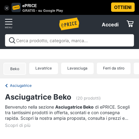
ePRICE
OTTIENI
Vai
×
Accedi
GRATIS - su Google Play
al
Registrati
menu
Accedi
Elettrodomestici
Offerte
Frigoriferi
Elettrodomestici
Frigoriferi e Congelatori
Lavatrici e
e
Elettrodomestici
Asciugatrici
Lavastoviglie
Forni, Piani cottura e
Congelatori
Cappe
Elettrodomestici da incasso
Pulizia casa e
Lavatrice
Lavasciuga
Ferri da stiro
Cantinetta
Beko
stiro
Elettrodomestici in Cucina
Piccoli
Informatica
Vino
elettrodomestici
Elettrodomestici professionali e
industriali
Elettrodomestici in offerta
Offerte
Frigoriferi
Asciugatrice
Telefonia
Congelatore
Asciugatrice Beko
a
(20 prodotti)
pozzetto
Tv
Benvenuto nella sezione
Asciugatrice Beko
di ePRICE. Scegli
Frigorifero
tra tantissimi prodotti in offerta, scontati e con consegna
e
combinato
rapida. Scopri la nostra ampia proposta, consulta i prezzi e
Home
acquista comodamente online.
Cinema
Vedi
tutti