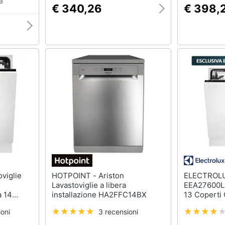
a
€ 340,26
€ 398,
HOTPOINT - Ariston
ELECTROLUX - Lavast
Lavastoviglie a libera
EEA27600L 
à 14
installazione HA2FFC14BX
13 Coperti 
re Nero
oni
3 recensioni