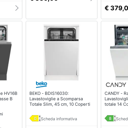
€ 379,
BEKO - BDIS16030:
CANDY - RapidÓ CI 4B4F1A
lasse B
Lavastoviglie a Scomparsa
Lavastovig
Totale Slim, 45 cm, 10 Coperti
totale 14 C
ni
Scheda informativa
Sched