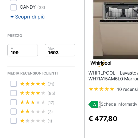
Sport
CANDY
(
33
)
Animali
Scopri di più
Motori
PREZZO
Libri, cd e dvd
Festività e ricorrenze
Promozioni
WHIRLPOOL - Lavastoviglie
MEDIA RECENSIONI CLIENTI
WH7IA15AM6L0 Marro
(71)
10 recensi
(95)
(17)
Scheda informativ
(3)
€ 477,80
(1)