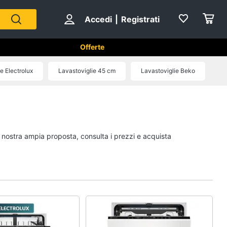
Accedi
|
Registrati
Offerte
tici in Cucina
e Electrolux
Lavastoviglie 45 cm
Lavastoviglie Beko
ica
Forni, Piani cottura e Cappe
sso
Forni a microonde
Forno Elettrico
a nostra ampia proposta, consulta i prezzi e acquista
ol
Cappa cucina
Piano Cottura
Vedi tutti
Cucina
Piccoli elettrodomestici