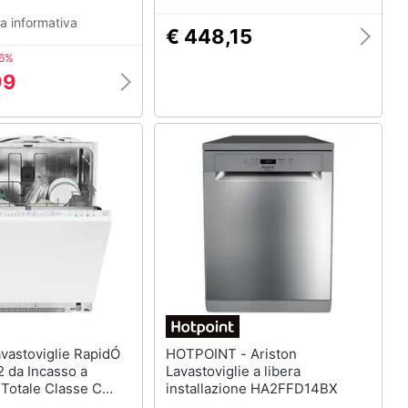
a informativa
€ 448,15
6%
99
HOTPOINT - Ariston
 da Incasso a
Lavastoviglie a libera
Totale Classe C
installazione HA2FFD14BX
 Coperti