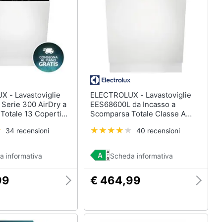
Termoventilatore
Termoconvettore
Condizionatori fissi
Caminetto
Vedi tutti
oviglie
ELECTROLUX - Lavastoviglie
Serie 300 AirDry a
EES68600L da Incasso a
Totale 13 Coperti
Scomparsa Totale Classe A
Capacità 14 Coperti
34 recensioni
40 recensioni
a informativa
Scheda informativa
99
€ 464,99