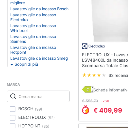
Clima
migliore
Lavastoviglie da Inca
Lavastoviglie da incasso Bosch
Arredo
Frigorifero da incasso
Lavastoviglie da incasso
Electrolux
Piano Cottura
Lavastoviglie da incasso
Brico e Giardinaggio
Forno da incasso
Whirlpool
Lavastoviglie da incasso
Salute e igiene
Vedi tutti
Siemens
Lavastoviglie da incasso
Beauty
Hotpoint
ELECTROLUX - Lavastoviglie
Lavastoviglie da incasso Smeg
LSV48400L da Incasso
Elettrodomestici
Scopri di più
Giocattoli
professionali e indust
Scomparsa Totale Cla
Capacità 14 Coperti
Abbattitore
62 recensi
Prima infanzia
Macchine da cucire
MARCA
professionali
Scheda informativ
Fotografia
Friggitrice profession
€ 556,70
-26%
Casalinghi
Idropulitrice professi
BOSCH
€ 409,99
(
99
)
Vedi tutti
Abbigliamento
ELECTROLUX
(
52
)
HOTPOINT
(
35
)