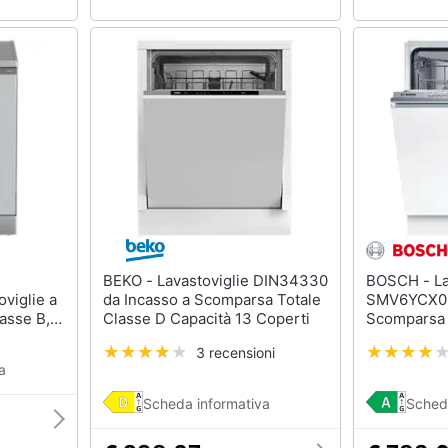
BEKO - Lavastoviglie DIN34330
BOSCH - Lavastoviglie
viglie a
da Incasso a Scomparsa Totale
SMV6YCX02
lasse B,
Classe D Capacità 13 Coperti
Scomparsa 
era
Capacità 14
3 recensioni
one
a
io inox,
Scheda informativa
Sched