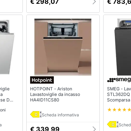
€ 298,07
€ 783,
HOTPOINT - Ariston
SMEG - Lavastoviglie
 a
Lavastoviglie da incasso
STL362DQ d
sse D
HA4ID11CS80
Scomparsa 
Capacità 14
oni
Scheda informativa
a
Sched
€ 339,99