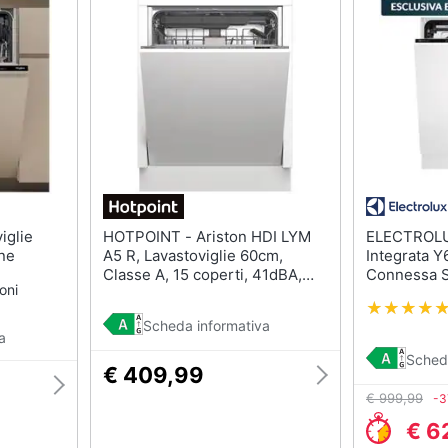
HOTPOINT - Ariston HDI LYM
ELECTROLUX - Lavast
ne
A5 R, Lavastoviglie 60cm,
Integrata 
Classe A, 15 coperti, 41dBA,
Connessa S
oni
WiFi, OdourProtect
60 Cm
Scheda informativa
a
Sched
€ 409,99
€ 999,99
-
€ 6