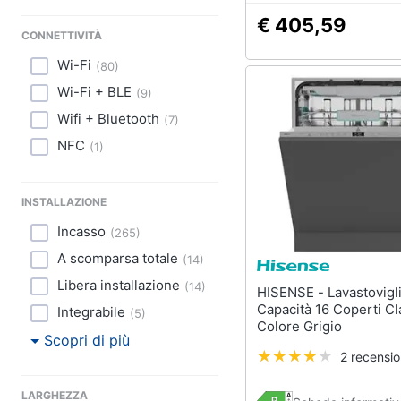
€ 405,59
CONNETTIVITÀ
Wi-Fi
(
80
)
Wi-Fi + BLE
(
9
)
Wifi + Bluetooth
(
7
)
NFC
(
1
)
INSTALLAZIONE
Incasso
(
265
)
A scomparsa totale
(
14
)
Libera installazione
(
14
)
HISENSE - Lavastoviglie HV16B
Capacità 16 Coperti C
Integrabile
(
5
)
Colore Grigio
Scopri di più
2 recensio
LARGHEZZA