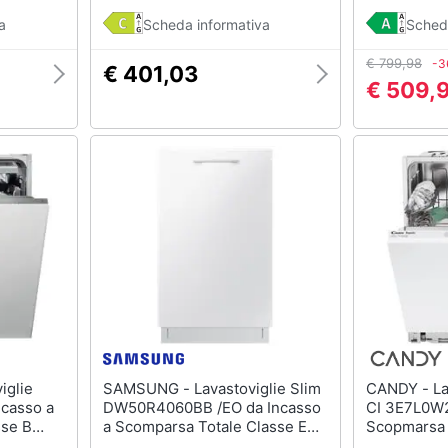
a
Scheda informativa
Sched
€ 799,98
-3
€ 401,03
€ 509,
SAMSUNG - Lavastoviglie Slim
CANDY - Lavastoviglie RapidÓ
casso a
DW50R4060BB /EO da Incasso
CI 3E7L0W2
sse B
a Scomparsa Totale Classe E
Scopmarsa 
Capacità 9 Coperti
Capacità 13