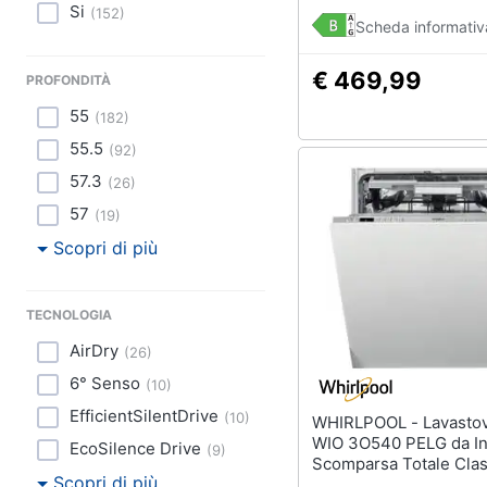
Si
(
152
)
Scheda informativ
€ 469,99
PROFONDITÀ
55
(
182
)
55.5
(
92
)
57.3
(
26
)
57
(
19
)
Scopri di più
TECNOLOGIA
AirDry
(
26
)
6° Senso
(
10
)
EfficientSilentDrive
(
10
)
WHIRLPOOL - Lavastoviglie
WIO 3O540 PELG da In
EcoSilence Drive
(
9
)
Scomparsa Totale Cla
Scopri di più
Capacità 14 Coperti