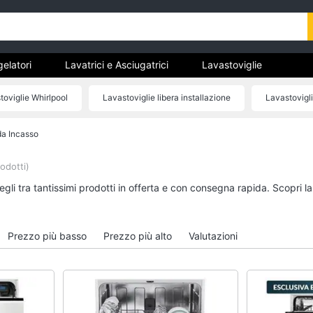
gelatori
Lavatrici e Asciugatrici
Lavastoviglie
trodomestici da incasso
Pulizia casa e stiro
Elettrodomes
toviglie Whirlpool
Lavastoviglie libera installazione
Lavastovigli
stici
estici professionali e industriali
Elettrodomestici in offerta
vastoviglie Miele
Lavastoviglie piccole
Nuova etichetta energet
da Incasso
tori
Lavatrici e Asciugatrici
Lavastoviglie
Asciugatrice
Lavastoviglie da Inca
odotti)
Lavatrice
Lavastoviglie Bosch
gli tra tantissimi prodotti in offerta e con consegna rapida. Scopri l
to
Lavatrice carica frontale
Lavastoviglie Whirlpo
Lavasciuga
Lavastoviglie libera
installazione
Prezzo più basso
Prezzo più alto
Valutazioni
Vedi tutti
Vedi tutti
incasso
Pulizia casa e stiro
Elettrodomestici in 