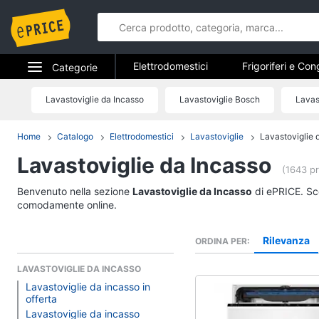
Elettrodomestici
Frigoriferi e Con
Categorie
Forni, Piani cottura e Cappe
Elet
Elettrodomestici
Lavastoviglie da Incasso
Lavastoviglie Bosch
Lavas
Elettrodome
Piccoli elettrodomestici
Elettrodom
Informatica
La
Home
Catalogo
Elettrodomestici
Lavastoviglie
Lavastoviglie 
Frigoriferi e Congela
Lavastoviglie da Incasso
Telefonia
Cantinetta Vino
(1643 pr
Frigoriferi
Tv e Home Cinema
Benvenuto nella sezione
Lavastoviglie da Incasso
di ePRICE. Sce
Congelatore a pozzet
comodamente online.
Smart home
Frigorifero combinato
Rilevanza
ORDINA PER
Vedi tutti
Videogiochi
LAVASTOVIGLIE DA INCASSO
Lavastoviglie da incasso in
Audio e musica
offerta
Elettrodomestici da 
Lavastoviglie da incasso