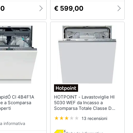
00
€ 599,00
HOTPOINT - Lavastoviglie HI
lie a Scomparsa
5030 WEF da Incasso a
operti
Scomparsa Totale Classe D
Capacità 14 Coperti
13 recensioni
a informativa