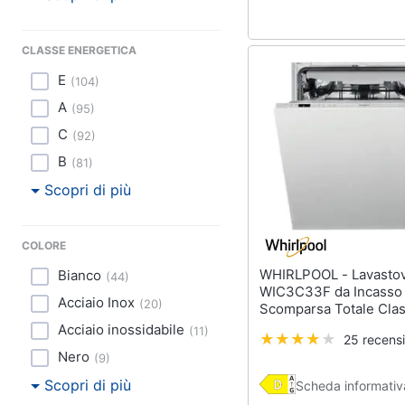
CLASSE ENERGETICA
E
(
104
)
A
(
95
)
C
(
92
)
B
(
81
)
Scopri di più
COLORE
WHIRLPOOL - Lavastoviglie
Bianco
(
44
)
WIC3C33F da Incasso
Acciaio Inox
(
20
)
Scomparsa Totale Cla
Capacità 14 Coperti
Acciaio inossidabile
(
11
)
25 recensi
Nero
(
9
)
Scopri di più
Scheda informativ