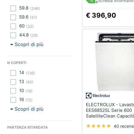
Scheda informativ
59.8
(
246
)
€ 396,90
59.6
(
51
)
60
(
32
)
44.8
(
29
)
Scopri di più
N COPERTI
14
(
136
)
13
(
85
)
10
(
19
)
16
(
15
)
ELECTROLUX - Lavastoviglie
Scopri di più
EES68525L Serie 600
SatelliteClean Capacit
Coperti Classe B Colo
40 recensi
PARTENZA RITARDATA