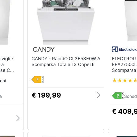
sso
Aspirapolvere Dyson
Friggitrice ad aria
Aspirapolvere
Macchina caffè
Vaporella
Minipimer
Scopa a vapore
Estrattore
Vedi tutti
Vedi tutti
CANDY - RapidÓ CI 3E53E0W A
ELECTROLUX - Lavast
 a
Scomparsa Totale 13 Coperti
EEA27500L 
Elettrodomestici in offerta
riali
sse C
Scomparsa 
Frigoriferi in offerta
Classe B
oni
Lavatrici in offerta
Asciugatrice in offerta
€ 199,99
a
Sched
Microonde in offerta
ale
€ 409,
onale
Vedi tutti