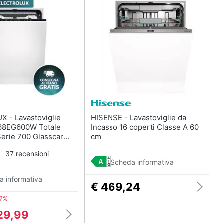
oviglie
HISENSE - Lavastoviglie da
Y68EG600W Totale
Incasso 16 coperti Classe A 60
erie 700 Glasscare
cm
37 recensioni
Scheda informativa
a informativa
€ 469,24
37%
29,99