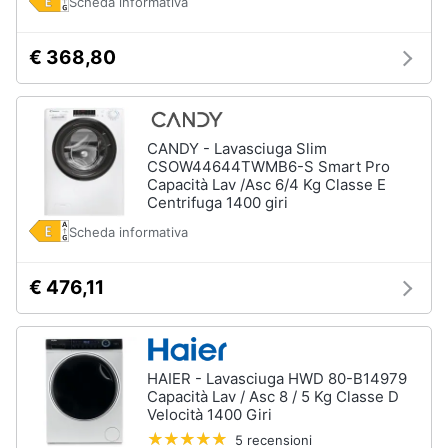
Asciugatrice
Scheda informativa
in
offerta
€ 368,80
Microonde
in
offerta
Vedi
CANDY - Lavasciuga Slim
tutti
CSOW44644TWMB6-S Smart Pro
Capacità Lav /Asc 6/4 Kg Classe E
Centrifuga 1400 giri
Scheda informativa
€ 476,11
HAIER - Lavasciuga HWD 80-B14979
Capacità Lav / Asc 8 / 5 Kg Classe D
Velocità 1400 Giri
5 recensioni