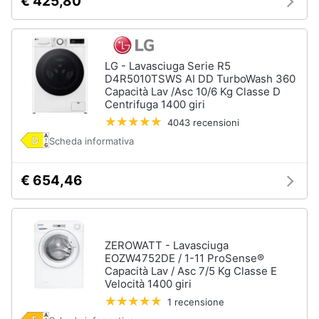
€ 425,80
cucire
professionali
Friggitrice
professionale
LG - Lavasciuga Serie R5
Idropulitrice
D4R5010TSWS AI DD TurboWash 360
professionale
Capacità Lav /Asc 10/6 Kg Classe D
Centrifuga 1400 giri
Vedi
4043 recensioni
tutti
Scheda informativa
€ 654,46
Elettrodomestici
in
offerta
Frigoriferi
in
ZEROWATT - Lavasciuga
offerta
EOZW4752DE / 1-11 ProSense®
Capacità Lav / Asc 7/5 Kg Classe E
Lavatrici
Velocità 1400 giri
in
offerta
1 recensione