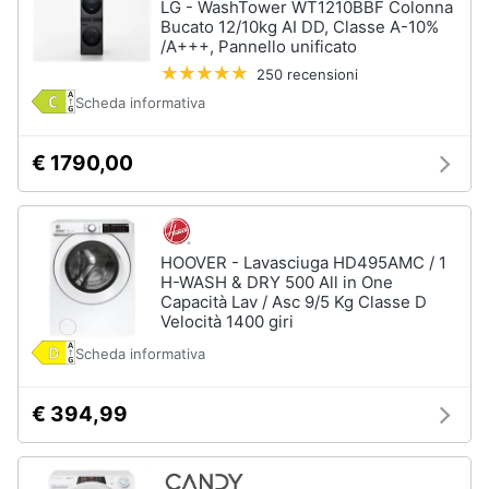
LG - WashTower WT1210BBF Colonna
Forno
Bucato 12/10kg AI DD, Classe A-10%
Elettrico
Animali
/A+++, Pannello unificato
Cappa
250 recensioni
cucina
Motori
Scheda informativa
Piano
Cottura
€ 1790,00
Libri,
Vedi
cd
tutti
e
dvd
HOOVER - Lavasciuga HD495AMC / 1
H-WASH & DRY 500 All in One
Elettrodomestici
Festività
Capacità Lav / Asc 9/5 Kg Classe D
da
e
Velocità 1400 giri
incasso
ricorrenze
Scheda informativa
Lavastoviglie
da
Incasso
Promozioni
€ 394,99
Frigorifero
da
Servizi
incasso