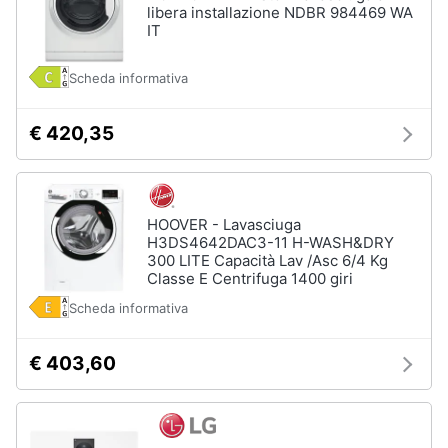
Incasso
libera installazione NDBR 984469 WA
e
IT
igiene
Lavastoviglie
Bosch
Scheda informativa
Lavastoviglie
Beauty
Whirlpool
Lavastoviglie
€ 420,35
Giocattoli
libera
installazione
Prima
Vedi
tutti
infanzia
HOOVER - Lavasciuga
H3DS4642DAC3-11 H-WASH&DRY
300 LITE Capacità Lav /Asc 6/4 Kg
Fotografia
Classe E Centrifuga 1400 giri
Forni,
Scheda informativa
Piani
Casalinghi
cottura
e
€ 403,60
Cappe
Abbigliamento
Forni
a
microonde
Sport