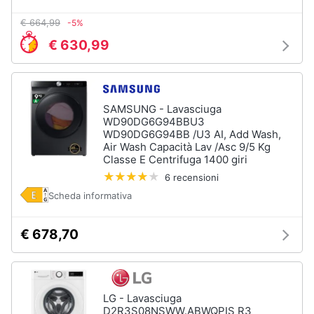
€ 664,99
-5%
€ 630,99
SAMSUNG - Lavasciuga
WD90DG6G94BBU3
WD90DG6G94BB /U3 AI, Add Wash,
Air Wash Capacità Lav /Asc 9/5 Kg
Classe E Centrifuga 1400 giri
6 recensioni
Scheda informativa
€ 678,70
LG - Lavasciuga
D2R3S08NSWW.ABWQPIS R3