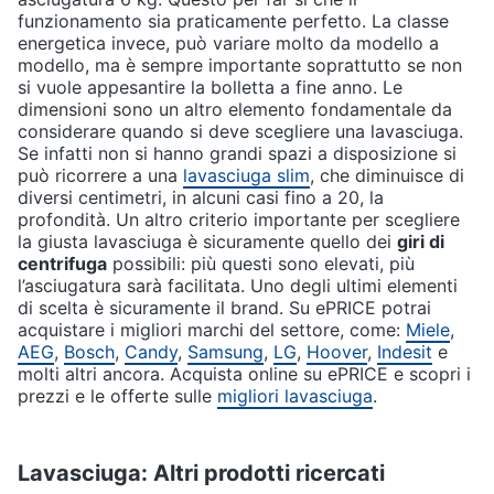
funzionamento sia praticamente perfetto. La classe
energetica invece, può variare molto da modello a
modello, ma è sempre importante soprattutto se non
si vuole appesantire la bolletta a fine anno. Le
dimensioni sono un altro elemento fondamentale da
considerare quando si deve scegliere una lavasciuga.
Se infatti non si hanno grandi spazi a disposizione si
può ricorrere a una
lavasciuga slim
, che diminuisce di
diversi centimetri, in alcuni casi fino a 20, la
profondità. Un altro criterio importante per scegliere
la giusta lavasciuga è sicuramente quello dei
giri di
centrifuga
possibili: più questi sono elevati, più
l’asciugatura sarà facilitata. Uno degli ultimi elementi
di scelta è sicuramente il brand. Su ePRICE potrai
acquistare i migliori marchi del settore, come:
Miele
,
AEG
,
Bosch
,
Candy
,
Samsung
,
LG
,
Hoover
,
Indesit
e
molti altri ancora. Acquista online su ePRICE e scopri i
prezzi e le offerte sulle
migliori lavasciuga
.
Lavasciuga: Altri prodotti ricercati