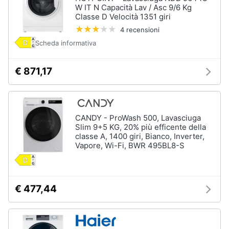
W IT N Capacità Lav / Asc 9/6 Kg
Classe D Velocità 1351 giri
4 recensioni
Scheda informativa
€ 871,17
CANDY - ProWash 500, Lavasciuga
Slim 9+5 KG, 20% più efficente della
classe A, 1400 giri, Bianco, Inverter,
Vapore, Wi-Fi, BWR 495BL8-S
€ 477,44