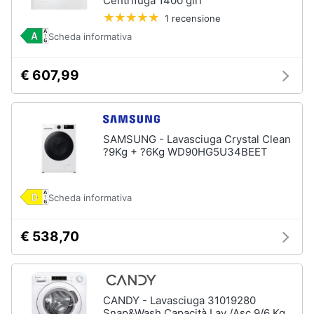
Centrifuga 1400 giri
1 recensione
Scheda informativa
€ 607,99
SAMSUNG - Lavasciuga Crystal Clean
?9Kg + ?6Kg WD90HG5U34BEET
Scheda informativa
€ 538,70
CANDY - Lavasciuga 31019280
Snap&Wash Capacità Lav /Asc 9/6 Kg