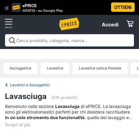
ePRICE
OTTIENI
Vai
×
Accedi
GRATIS - su Google Play
al
Registrati
menu
Accedi
Elettrodomestici
Offerte
Frigoriferi
Elettrodomestici
Frigoriferi e Congelatori
Lavatrici e
e
Elettrodomestici
Asciugatrici
Lavastoviglie
Forni, Piani cottura e
Congelatori
Cappe
Elettrodomestici da incasso
Pulizia casa e
Asciugatrice
Lavatrice
Lavatrice carica frontale
L
Cantinetta
stiro
Elettrodomestici in Cucina
Piccoli
Informatica
Vino
elettrodomestici
Elettrodomestici professionali e
industriali
Elettrodomestici in offerta
Offerte
Frigoriferi
Lavatrici e Asciugatrici
Telefonia
Congelatore
Lavasciuga
a
(616 prodotti)
pozzetto
Benvenuto nella sezione
Lavasciuga
di ePRICE. Le lavasciuga
Tv
Frigorifero
sono gli elettrodomestici perfetti per chi desidera racchiudere
e
combinato
in un solo strumento due funzionalità
: quella del lavaggio e
Home
quella dell’asciugatura. Per questo motivo sono diventate
Cinema
sempre più presenti all’interno delle case degli italiani. Questo
Vedi
tutti
elettrodomestico è inoltre molto utile per chi non ha la