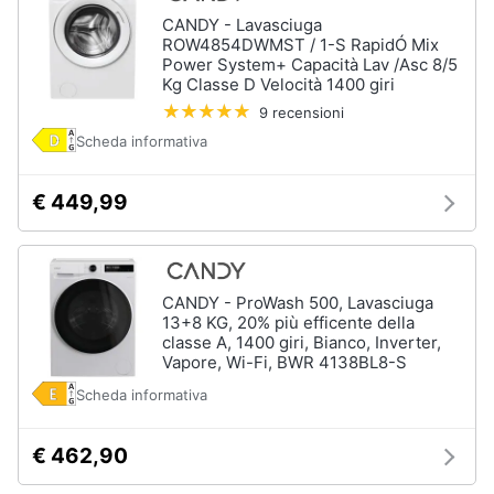
Piano
Assistenza
CANDY - Lavasciuga
Cottura
clienti
ROW4854DWMST / 1-S RapidÓ Mix
Forno
Power System+ Capacità Lav /Asc 8/5
da
Kg Classe D Velocità 1400 giri
incasso
Esci
9 recensioni
Vedi
Scheda informativa
tutti
€ 449,99
Pulizia
casa
e
CANDY - ProWash 500, Lavasciuga
stiro
13+8 KG, 20% più efficente della
Aspirapolvere
classe A, 1400 giri, Bianco, Inverter,
Dyson
Vapore, Wi-Fi, BWR 4138BL8-S
Aspirapolvere
Scheda informativa
Vaporella
Scopa
€ 462,90
a
vapore