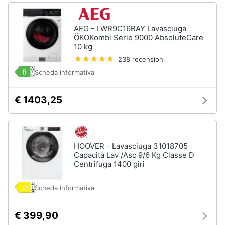
Vedi
tutti
AEG - LWR9C16BAY Lavasciuga
ÖKOKombi Serie 9000 AbsoluteCare
10 kg
238 recensioni
Elettrodomestici
Scheda informativa
in
Cucina
€ 1403,25
Friggitrice
ad
aria
Macchina
caffè
HOOVER - Lavasciuga 31018705
Minipimer
Capacità Lav /Asc 9/6 Kg Classe D
Centrifuga 1400 giri
Estrattore
Vedi
Scheda informativa
tutti
€ 399,90