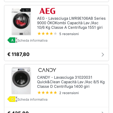
Piccoli
elettrodomestici
AEG - Lavasciuga LWR9E106AB Series
Termoventilatore
9000 ÖKOKombi Capacità Lav /Asc
Termoconvettore
10/6 Kg Classe A Centrifuga 1551 giri
Condizionatori
5 recensioni
fissi
Scheda informativa
Caminetto
€ 1187,80
Vedi
tutti
CANDY - Lavasciuga 31020031
Elettrodomestici
Quick&Clean Capacità Lav /Asc 8/5 Kg
professionali
Classe D Centrifuga 1400 giri
e
2 recensioni
industriali
Scheda informativa
Abbattitore
Macchine
da