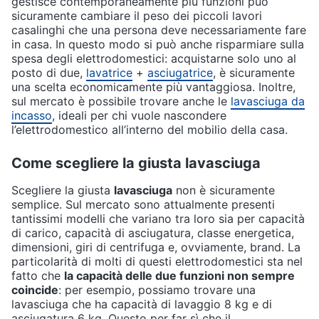
gestisce contemporaneamente più funzioni può
sicuramente cambiare il peso dei piccoli lavori
casalinghi che una persona deve necessariamente fare
in casa. In questo modo si può anche risparmiare sulla
spesa degli elettrodomestici: acquistarne solo uno al
posto di due,
lavatrice
+
asciugatrice
, è sicuramente
una scelta economicamente più vantaggiosa. Inoltre,
sul mercato è possibile trovare anche le
lavasciuga da
incasso
, ideali per chi vuole nascondere
l’elettrodomestico all’interno del mobilio della casa.
Come scegliere la giusta lavasciuga
Scegliere la giusta
lavasciuga
non è sicuramente
semplice. Sul mercato sono attualmente presenti
tantissimi modelli che variano tra loro sia per capacità
di carico, capacità di asciugatura, classe energetica,
dimensioni, giri di centrifuga e, ovviamente, brand. La
particolarità di molti di questi elettrodomestici sta nel
fatto che
la capacità delle due funzioni non sempre
coincide
: per esempio, possiamo trovare una
lavasciuga che ha capacità di lavaggio 8 kg e di
asciugatura 6 kg. Questo per far sì che il