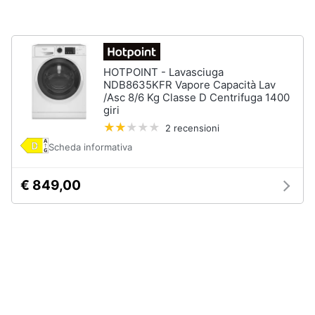
Piano
Assistenza
Cottura
clienti
Forno
da
incasso
Esci
HOTPOINT - Lavasciuga
NDB8635KFR Vapore Capacità Lav
Vedi
/Asc 8/6 Kg Classe D Centrifuga 1400
tutti
giri
2 recensioni
Scheda informativa
Pulizia
casa
e
€ 849,00
stiro
Aspirapolvere
Dyson
Aspirapolvere
Vaporella
Scopa
a
vapore