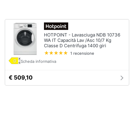
Forno
Elettrico
Animali
Cappa
cucina
Motori
Piano
HOTPOINT - Lavasciuga NDB 10736
Cottura
WA IT Capacità Lav /Asc 10/7 Kg
Libri,
Classe D Centrifuga 1400 giri
Vedi
cd
1 recensione
tutti
e
Scheda informativa
dvd
€ 509,10
Elettrodomestici
Festività
da
e
incasso
ricorrenze
Lavastoviglie
da
Incasso
Promozioni
Frigorifero
da
Servizi
incasso