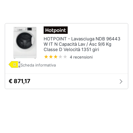
Incasso
e
igiene
Lavastoviglie
Bosch
Lavastoviglie
Beauty
Whirlpool
Lavastoviglie
HOTPOINT - Lavasciuga NDB 96443
Giocattoli
libera
W IT N Capacità Lav / Asc 9/6 Kg
installazione
Classe D Velocità 1351 giri
4 recensioni
Prima
Vedi
tutti
infanzia
Scheda informativa
€ 871,17
Fotografia
Forni,
Piani
Casalinghi
cottura
e
Cappe
Abbigliamento
Forni
a
microonde
Sport