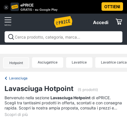
ePRICE
OTTIENI
Vai
×
Accedi
GRATIS - su Google Play
al
Registrati
menu
Accedi
Elettrodomestici
Offerte
Frigoriferi
Elettrodomestici
Frigoriferi e Congelatori
Lavatrici e
e
Elettrodomestici
Asciugatrici
Lavastoviglie
Forni, Piani cottura e
Congelatori
Cappe
Elettrodomestici da incasso
Pulizia casa e
Asciugatrice
Lavatrice
Lavatrice carica
Cantinetta
Hotpoint
stiro
Elettrodomestici in Cucina
Piccoli
Informatica
Vino
elettrodomestici
Elettrodomestici professionali e
industriali
Elettrodomestici in offerta
Offerte
Frigoriferi
Lavasciuga
Telefonia
Congelatore
Lavasciuga Hotpoint
a
(5 prodotti)
pozzetto
Tv
Benvenuto nella sezione
Lavasciuga Hotpoint
di ePRICE.
Frigorifero
Scegli tra tantissimi prodotti in offerta, scontati e con consegna
e
combinato
rapida. Scopri la nostra ampia proposta, consulta i prezzi e
Home
acquista comodamente online.
Cinema
Vedi
tutti