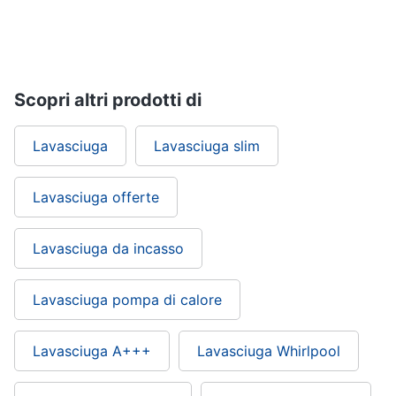
Piccoli
elettrodomestici
Termoventilatore
Termoconvettore
Scopri altri prodotti di
Condizionatori
fissi
Lavasciuga
Lavasciuga slim
Caminetto
Vedi
Lavasciuga offerte
tutti
Lavasciuga da incasso
Elettrodomestici
professionali
Lavasciuga pompa di calore
e
industriali
Lavasciuga A+++
Lavasciuga Whirlpool
Abbattitore
Macchine
da