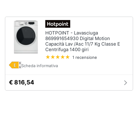
Vedi
tutti
HOTPOINT - Lavasciuga
869991654930 Digital Motion
Elettrodomestici
Capacità Lav /Asc 11/7 Kg Classe E
in
Centrifuga 1400 giri
Cucina
1 recensione
Friggitrice
Scheda informativa
ad
aria
Macchina
€ 816,54
caffè
Minipimer
Estrattore
Vedi
tutti