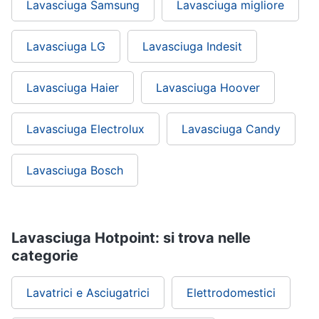
Lavasciuga Samsung
Lavasciuga migliore
cucire
professionali
Friggitrice
Lavasciuga LG
Lavasciuga Indesit
professionale
Idropulitrice
Lavasciuga Haier
Lavasciuga Hoover
professionale
Vedi
tutti
Lavasciuga Electrolux
Lavasciuga Candy
Lavasciuga Bosch
Elettrodomestici
in
offerta
Frigoriferi
Lavasciuga Hotpoint: si trova nelle
in
categorie
offerta
Lavatrici
in
Lavatrici e Asciugatrici
Elettrodomestici
offerta