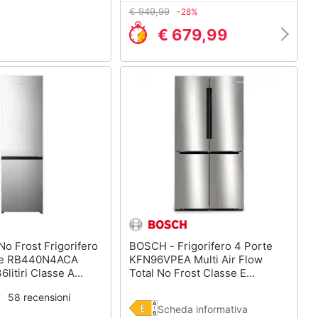
€ 949,99
-28%
€ 679,99
BOSCH - Frigorifero 4 Porte
re RB440N4ACA
KFN96VPEA Multi Air Flow
6litiri Classe A
Total No Frost Classe E
aio Inox
Capacità Netta 605 Litri Colore
58 recensioni
Acciaio Inossidabile
Scheda informativa