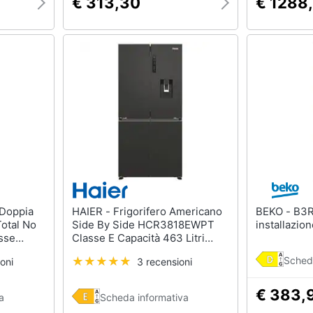
€ 313,30
€ 1288
HAIER - Frigorifero Americano
BEKO - B3RCSO255XB Libera
otal No
Side By Side HCR3818EWPT
installazio
asse
Classe E Capacità 463 Litri
tallo
Colore Nero Inox
Sched
oni
3 recensioni
€ 383,
a
Scheda informativa