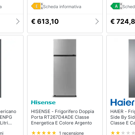
a
Scheda informativa
Sched
€ 613,10
€ 724,
HISENSE - Frigorifero Doppia
HAIER - Frigorifero Americano
8ENPG
Porta RT267D4ADE Classe
Side By Si
itri
Energetica E Colore Argento
Classe E Ca
Colore Allu
ni
1 recensione