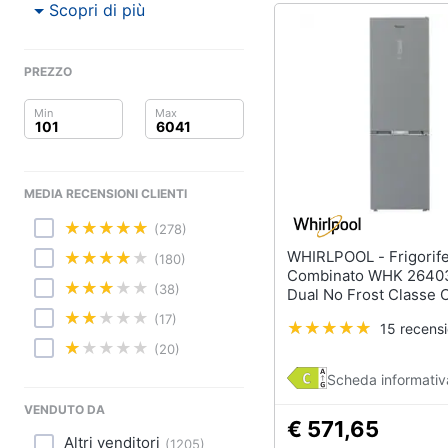
Sport
Scopri di più
Animali
PREZZO
Motori
Libri, cd e dvd
Festività e ricorrenze
MEDIA RECENSIONI CLIENTI
Promozioni
(278)
WHIRLPOOL - Frigorifero
(180)
Combinato WHK 2640
(38)
Dual No Frost Classe 
Capacità Netta 355 Lit
(17)
15 recensi
Acciaio Inox
(20)
Scheda informativ
VENDUTO DA
€ 571,65
Altri venditori
(
1205
)