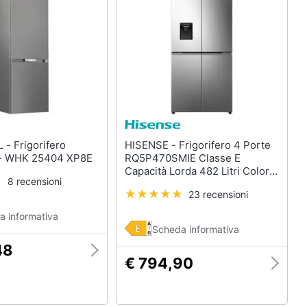
Termoventilatore
Termoconvettore
Condizionatori fissi
Caminetto
Vedi tutti
ifero
HISENSE - Frigorifero 4 Porte
 - WHK 25404 XP8E
RQ5P470SMIE Classe E
Capacità Lorda 482 Litri Colore
8 recensioni
Argento
23 recensioni
a informativa
Scheda informativa
48
€ 794,90