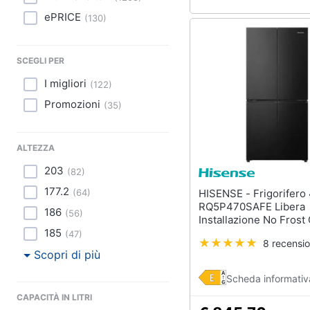
ePRICE
(
130
)
SCEGLI PER
I migliori
(
122
)
Promozioni
(
35
)
ALTEZZA
203
(
82
)
177.2
HISENSE - Frigorifero 4 Porte
(
64
)
RQ5P470SAFE Libera
186
(
56
)
Installazione No Frost
Netta 483L Classe E C
185
(
47
)
8 recensio
Nero
Scopri di più
Scheda informativ
CAPACITÀ IN LITRI