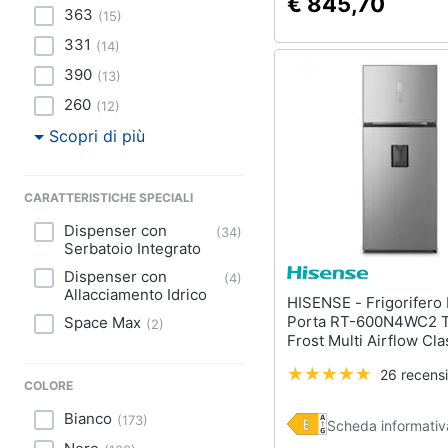
€ 845,70
363
(
15
)
331
(
14
)
390
(
13
)
260
(
12
)
Scopri di più
CARATTERISTICHE SPECIALI
Dispenser con
(
34
)
Serbatoio Integrato
Dispenser con
(
4
)
Allacciamento Idrico
HISENSE - Frigorifero Doppia
Porta RT-600N4WC2 T
Space Max
(
2
)
Frost Multi Airflow Cl
Energetica E Colore Me
26 recensi
Lucido
COLORE
Bianco
(
173
)
Scheda informativ