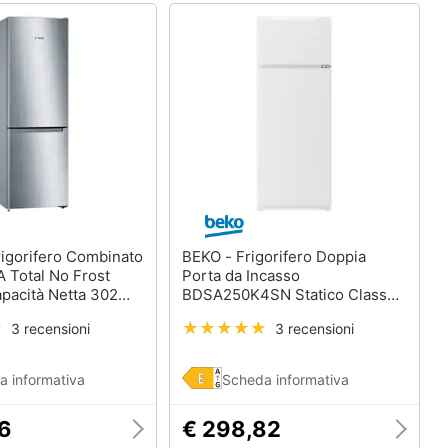
BEKO - Frigorifero Doppia
Total No Frost
Porta da Incasso
pacità Netta 302
BDSA250K4SN Statico Classe
 Inox
E Capacità Netta 220 Litri
3 recensioni
3 recensioni
a informativa
Scheda informativa
26
€ 298,82