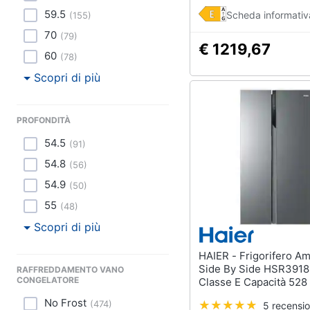
59.5
Scheda informativ
(
155
)
70
(
79
)
€ 1219,67
60
(
78
)
Scopri di più
PROFONDITÀ
54.5
(
91
)
54.8
(
56
)
54.9
(
50
)
55
(
48
)
Scopri di più
HAIER - Frigorifero Americano
Side By Side HSR391
RAFFREDDAMENTO VANO
CONGELATORE
Classe E Capacità 528 L
Colore Argento
No Frost
(
474
)
5 recensio