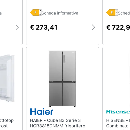
a
Scheda informativa
Sched
€ 273,41
€ 722,
HAIER - Cube 83 Serie 3
HISENSE - Frigorifero
rost
HCR3818DNMM frigorifero
Combinato