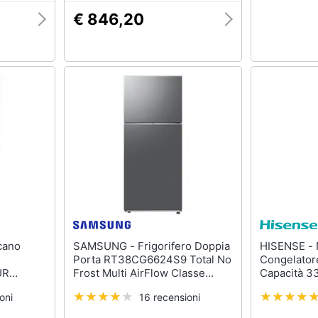
€ 846,20
SAMSUNG - Frigorifero Doppia
HISENSE - No Frost Frigorifero
Porta RT38CG6624S9 Total No
Congelato
UR
Frost Multi AirFlow Classe
Capacità 33
itri
Energetica E Colore Acciaio
Colore Acci
oni
16 recensioni
Inossidabile