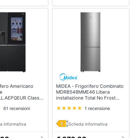
MIDEA - Frigorifero Combinato
de
MDRB548MME46 Libera
L.AEPQEUR Classe
installazione Total No Frost
635 Litri Colore
Classe E Capacità Netta 401
61 recensioni
1 recensione
o
Litri
a informativa
Scheda informativa