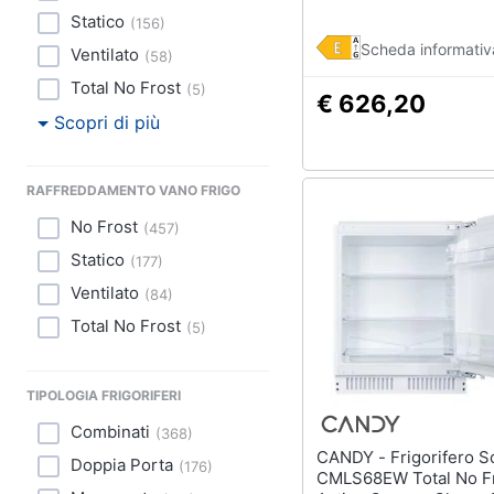
Statico
(
156
)
Scheda informativ
Ventilato
(
58
)
Total No Frost
(
5
)
€ 626,20
Scopri di più
RAFFREDDAMENTO VANO FRIGO
No Frost
(
457
)
Statico
(
177
)
Ventilato
(
84
)
Total No Frost
(
5
)
TIPOLOGIA FRIGORIFERI
Combinati
(
368
)
CANDY - Frigorifero Sottotop
Doppia Porta
(
176
)
CMLS68EW Total No F