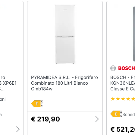
PYRAMIDEA S.R.L. - Frigorifero
BOSCH - Frigorifero Combinato
3 XP6E1
Combinato 180 Litri Bianco
KGN36NLEA 
C
Cmb184w
Classe E Ca
ri Colore
Litri Colore
oni
a
Sched
€ 219,90
€ 521,