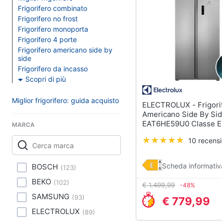
Clima
Frigorifero combinato
Lavastoviglie da Inca
Frigorifero no frost
Arredo
Frigorifero da incasso
Frigorifero monoporta
Piano Cottura
Frigorifero 4 porte
Brico e Giardinaggio
Frigorifero americano side by
Forno da incasso
side
Salute e igiene
Frigorifero da incasso
Vedi tutti
Scopri di più
Beauty
Miglior frigorifero: guida acquisto
ELECTROLUX - Frigorifero
Elettrodomestici
Giocattoli
professionali e indust
Americano Side By Si
EAT6HE59U0 Classe E 
MARCA
Abbattitore
594 Litri Colore Grigio
Prima infanzia
10 recensi
Macchine da cucire
professionali
Fotografia
Friggitrice profession
Scheda informativ
BOSCH
(
123
)
Casalinghi
Idropulitrice professi
BEKO
(
102
)
€ 1.499,99
-48%
SAMSUNG
(
93
)
Vedi tutti
€ 779,99
Abbigliamento
ELECTROLUX
(
89
)