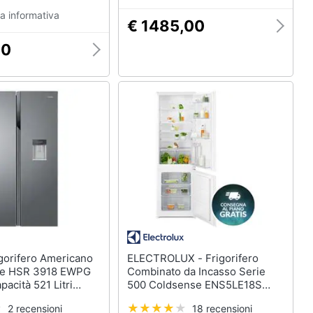
a informativa
€ 1485,00
80
ELECTROLUX - Frigorifero
de HSR 3918 EWPG
Combinato da Incasso Serie
pacità 521 Litri
500 Coldsense ENS5LE18S
minio
Low Frost Classe E Capacità
2 recensioni
18 recensioni
Netta 271 Litri