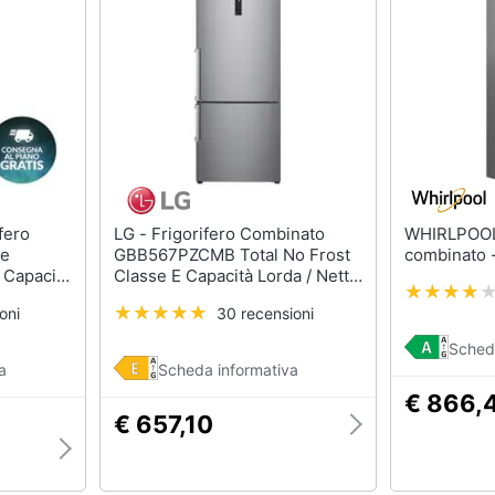
sso
Aspirapolvere Dyson
Friggitrice ad aria
Aspirapolvere
Macchina caffè
Vaporella
Minipimer
Scopa a vapore
Estrattore
Vedi tutti
Vedi tutti
Elettrodomestici in offerta
LG - Frigorifero Combinato
WHIRLPOOL - Frigor
riali
de
GBB567PZCMB Total No Frost
combinato
Frigoriferi in offerta
Capacità
Classe E Capacità Lorda / Netta
500/462 Litri Colore Inox
Lavatrici in offerta
oni
30 recensioni
Asciugatrice in offerta
Sched
Microonde in offerta
ale
a
Scheda informativa
€ 866,
onale
Vedi tutti
€ 657,10