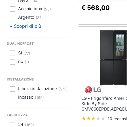
Nero
(
100
)
€ 568,00
Acciaio inox
(
98
)
Argento
(
87
)
Scopri di più
DUAL NOFROST
Sì
(
77
)
no
(
1
)
INSTALLAZIONE
Libera installazione
(
573
)
Incasso
(
199
)
LG - Frigorifero Americano
Side By Side
GMV860EPDE.AEPQE
Classe E Capacità 530 L
LARGHEZZA
10 recensi
Colore Nero
54
(
160
)