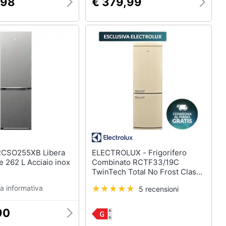
,98
€ 379,99
ELECTROLUX - Frigorifero
ne 262 L Acciaio inox
Combinato RCTF33/19C
TwinTech Total No Frost Classe
E Capacità 331 Litri Colore
a informativa
5 recensioni
Crema
90