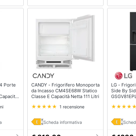
CANDY - Frigorifero Monoporta
LG - Frigorifero Americano
da Incasso CM4SE68W Statico
Side By Si
 Capacità
Classe E Capacità Netta 111 Litri
GSGV81EPL
olore
E Capacità 
ni
1 recensione
Nero Opac
a
Scheda informativa
Sched