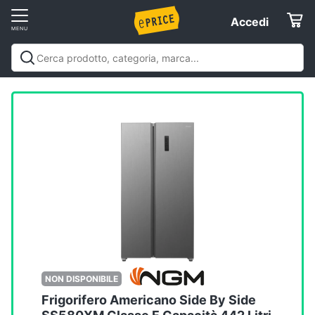
Vai
Accedi
Accedi
al
Registrati
menu
Offerte
Elettrodomestici
Informatica
Telefonia
Tv
e
Home
NON DISPONIBILE
Cinema
Frigorifero Americano Side By Side