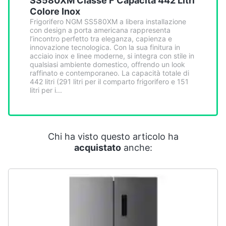
SS580XM Classe F Capacità 442 Litri
Smart
Colore Inox
home
Frigorifero NGM SS580XM a libera installazione
con design a porta americana rappresenta
l’incontro perfetto tra eleganza, capienza e
Videogiochi
innovazione tecnologica. Con la sua finitura in
acciaio inox e linee moderne, si integra con stile in
qualsiasi ambiente domestico, offrendo un look
Audio
raffinato e contemporaneo. La capacità totale di
442 litri (291 litri per il comparto frigorifero e 151
e
litri per i...
musica
Clima
Chi ha visto questo articolo ha
acquistato
anche:
Arredo
Brico
e
Giardinaggio
Salute