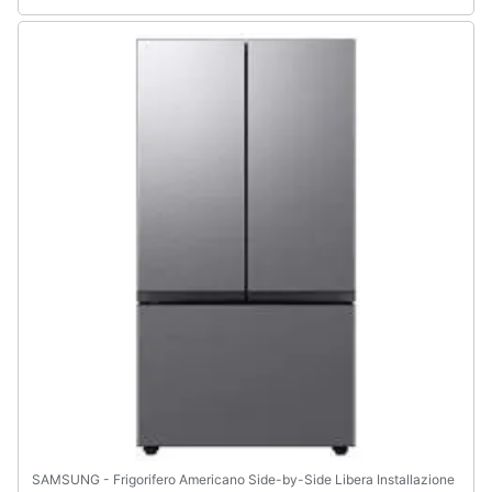
Animali
Motori
Libri,
cd
e
dvd
Festività
e
ricorrenze
Promozioni
Servizi
SAMSUNG - Frigorifero Americano Side-by-Side Libera Installazione