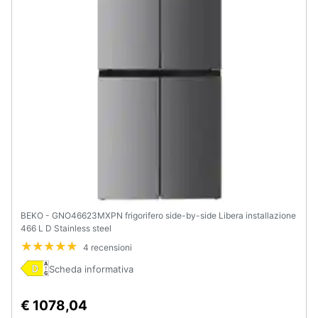
e
igiene
Beauty
Giocattoli
Prima
infanzia
Fotografia
BEKO - GNO46623MXPN frigorifero side-by-side Libera installazione
466 L D Stainless steel
Casalinghi
4 recensioni
Scheda informativa
Abbigliamento
€ 1078,04
Sport