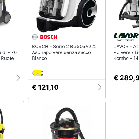
BOSCH - Serie 2 BGS05A222
LAVOR - Aspiracenere /
uidi - 70
Aspirapolvere senza sacco
Polvere / Li
n Ruote
Bianco
Kombo - 14
- 140 Mbar 
€ 289,
€ 121,10