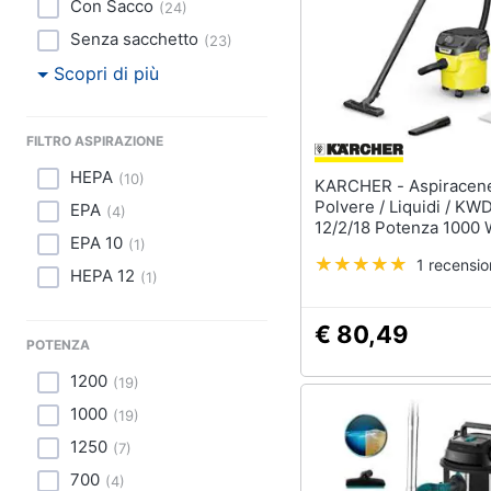
Con Sacco
(
24
)
Senza sacchetto
(
23
)
Scopri di più
FILTRO ASPIRAZIONE
HEPA
(
10
)
KARCHER - Aspiracenere /
Polvere / Liquidi / KW
EPA
(
4
)
12/2/18 Potenza 1000 
EPA 10
(
1
)
Capacità 12 L
1 recensi
HEPA 12
(
1
)
€ 80,49
POTENZA
1200
(
19
)
1000
(
19
)
1250
(
7
)
700
(
4
)