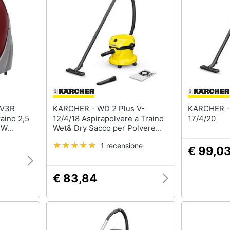
sso
Aspirapolvere Dyson
Friggitrice ad aria
Aspirapolvere
Macchina caffè
Vaporella
Minipimer
Scopa a vapore
Estrattore
Vedi tutti
Vedi tutti
Elettrodomestici in offerta
KARCHER - WD 2 Plus V-
KARCHER - Kärcher WD 3 S 
riali
raino 2,5
12/4/18 Aspirapolvere a Traino
17/4/20
Frigoriferi in offerta
0 W
Wet& Dry Sacco per Polvere
re
Potenza 1000 Watt Colore
Lavatrici in offerta
1 recensione
Giallo
€ 99,0
Asciugatrice in offerta
Microonde in offerta
ale
€ 83,84
onale
Vedi tutti