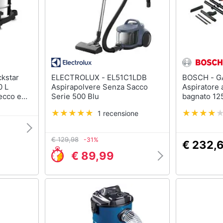
ELECTROLUX - EL51C1LDB
BOSCH - GAS 12-25 PL 21 L
0 L
Aspirapolvere Senza Sacco
Aspiratore 
Secco e
Serie 500 Blu
bagnato 12
i
la polvere
1 recensione
€ 129,98
-31%
€ 232,
€ 89,99