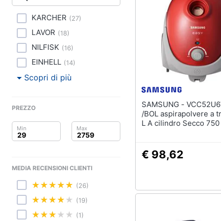
Clima
Lavastoviglie da Inca
KARCHER
(
27
)
Arredo
Frigorifero da incasso
LAVOR
(
18
)
Piano Cottura
Brico e Giardinaggio
NILFISK
(
16
)
Forno da incasso
EINHELL
(
14
)
Salute e igiene
Vedi tutti
Scopri di più
Beauty
SAMSUNG - VCC52U6V3R
Elettrodomestici
PREZZO
Giocattoli
professionali e indust
/BOL aspirapolvere a t
L A cilindro Secco 75
Abbattitore
Sacchetto per la polve
Prima infanzia
Macchine da cucire
professionali
€ 98,62
Fotografia
Friggitrice profession
MEDIA RECENSIONI CLIENTI
Casalinghi
Idropulitrice professi
(26)
Vedi tutti
Abbigliamento
(19)
(1)