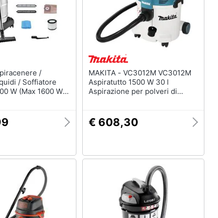
MAKITA - VC3012M VC3012M
quidi / Soffiatore
Aspiratutto 1500 W 30 l
00 W (Max 1600 W)
Aspirazione per polveri di
/ 14 Kpa - 50 L / S
classe M
99
€ 608,30