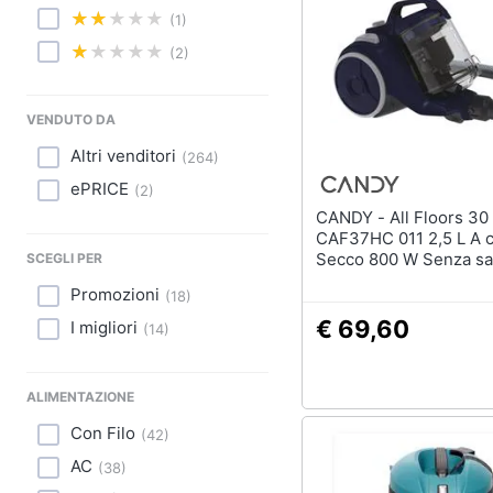
Sport
(1)
Animali
(2)
Motori
VENDUTO DA
Libri, cd e dvd
Altri venditori
(
264
)
ePRICE
(
2
)
Festività e ricorrenze
CANDY - All Floors 30
CAF37HC 011 2,5 L A c
Promozioni
Secco 800 W Senza sa
SCEGLI PER
Promozioni
(
18
)
€ 69,60
I migliori
(
14
)
ALIMENTAZIONE
Con Filo
(
42
)
AC
(
38
)