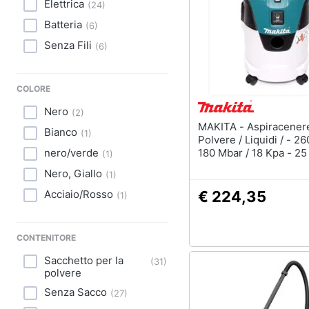
Elettrica
(
24
)
Batteria
(
6
)
Senza Fili
(
6
)
COLORE
Nero
(
2
)
MAKITA - Aspiracenere /
Bianco
(
1
)
Polvere / Liquidi / - 2
nero/verde
180 Mbar / 18 Kpa - 25
(
1
)
Nero, Giallo
(
1
)
Acciaio/Rosso
€ 224,35
(
1
)
CONTENITORE
Sacchetto per la
(
31
)
polvere
Senza Sacco
(
27
)