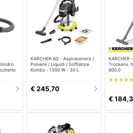
KARCHER AG - Aspiracenere /
KARCHER - Kärc Nass-
ilindro
Polvere / Liquidi / Soffiatore
Trockens. N
cchetto
Kombo - 1300 W - 30 L
600.0
€ 245,70
€ 184,