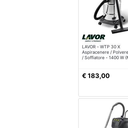
LAVOR - WTP 30 X
Aspiracenere / Polvere 
/ Soffiatore - 1400 W 
W) - 220 Mbar / 22 Kpa
S
€ 183,00