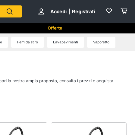
Accedi
|
Registrati
Offerte
tici in Cucina
re
Ferri da stiro
Lavapavimenti
Vaporetto
Forni, Piani cottura e Cappe
sso
Forni a microonde
Forno Elettrico
opri la nostra ampia proposta, consulta i prezzi e acquista
ol
Cappa cucina
Piano Cottura
Vedi tutti
Cucina
Piccoli elettrodomestici