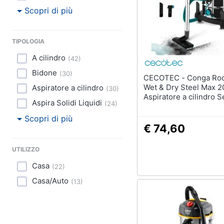
Scopri di più
TIPOLOGIA
A cilindro
(
42
)
Bidone
(
30
)
CECOTEC - Conga Rockstar
Wet & Dry Steel Max 2
Aspiratore a cilindro
(
30
)
Aspiratore a cilindro 
Aspira Solidi Liquidi
(
24
)
bagnato 1400 W Comb
Scopri di più
€ 74,60
UTILIZZO
Casa
(
22
)
Casa/Auto
(
13
)