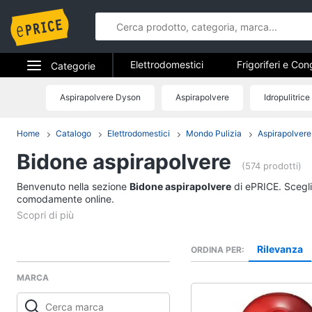
Elettrodomestici
Frigoriferi e Con
Categorie
Forni, Piani cottura e Cappe
Elet
Elettrodomestici
Aspirapolvere Dyson
Aspirapolvere
Idropulitrice
Elettrodome
Piccoli elettrodomestici
Elettrodom
Informatica
Home
Catalogo
Elettrodomestici
Mondo Pulizia
Aspirapolvere
Frigoriferi e Congela
Bidone aspirapolvere
Telefonia
Cantinetta Vino
(574 prodotti)
Frigoriferi
Benvenuto nella sezione
Tv e Home Cinema
Bidone aspirapolvere
di ePRICE. Scegli 
Congelatore a pozzet
comodamente online.
Smart home
Frigorifero combinato
Vedi tutti
Videogiochi
Rilevanza
ORDINA PER
MARCA
Audio e musica
Elettrodomestici da 