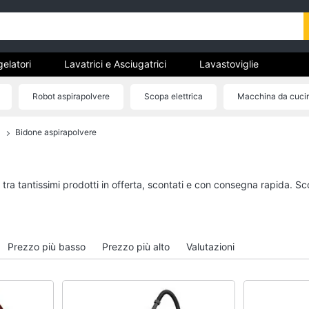
gelatori
Lavatrici e Asciugatrici
Lavastoviglie
trodomestici da incasso
Pulizia casa e stiro
Elettrodomes
Robot aspirapolvere
Scopa elettrica
Macchina da cuci
stici
estici professionali e industriali
Elettrodomestici in offerta
Bidone aspirapolvere
tori
Lavatrici e Asciugatrici
Lavastoviglie
Asciugatrice
Lavastoviglie da Inca
Lavatrice
Lavastoviglie Bosch
tra tantissimi prodotti in offerta, scontati e con consegna rapida. Sc
to
Lavatrice carica frontale
Lavastoviglie Whirlpo
Lavasciuga
Lavastoviglie libera
installazione
Vedi tutti
Prezzo più basso
Prezzo più alto
Valutazioni
Vedi tutti
incasso
Pulizia casa e stiro
Elettrodomestici in 