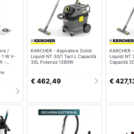
KARCHER - Aspiratore Solidi
KARCHER - Aspiratore Soli
D 1 W V-
Liquidi NT 30/1 Tact L Capacità
Liquidi NT 
W -
30L Potenza 1380W
Capacità 3
one
€ 462,49
€ 427,1