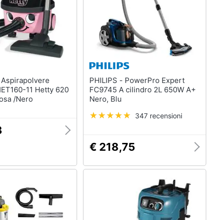
e
PHILIPS - PowerPro Expert
ET160-11 Hetty 620
FC9745 A cilindro 2L 650W A+
osa /Nero
Nero, Blu
347 recensioni
3
€ 218,75