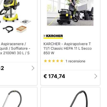
 /
KARCHER - Aspirapolvere T
quidi / Soffiatore -
11/1 Classic HEPA 11 L Secco
x 2100W) 30 L / S
850 W
1 recensione
32
€ 174,74