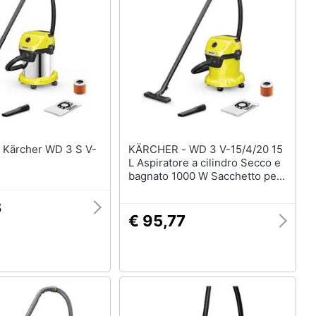
Termoventilatore
Termoconvettore
Condizionatori fissi
Caminetto
Vedi tutti
V-
KÄRCHER - WD 3 V-15/4/20 15
L Aspiratore a cilindro Secco e
bagnato 1000 W Sacchetto per
la polvere
3
€ 95,77