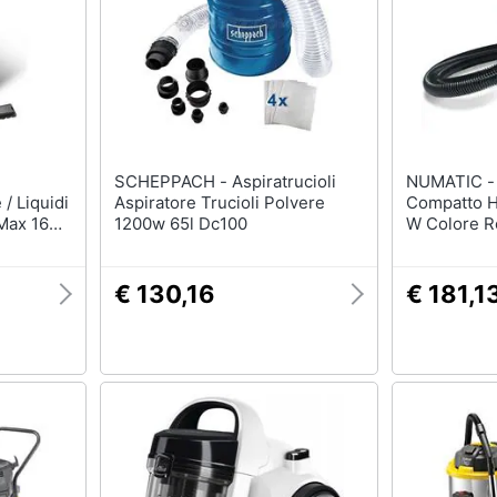
SCHEPPACH - Aspiratrucioli
NUMATIC - Aspirapolver
/ Liquidi
Aspiratore Trucioli Polvere
Compatto H
(Max 1600
1200w 65l Dc100
W Colore R
 - 30 L /
€ 130,16
€ 181,1