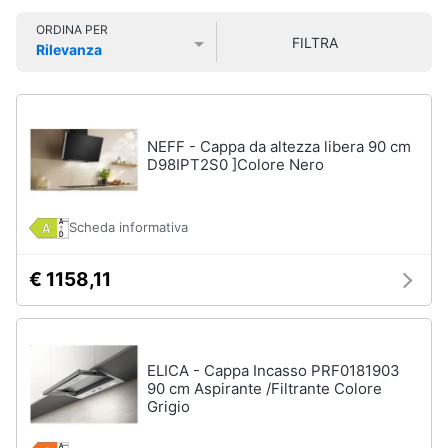
Smart
ORDINA PER
home
FILTRA
Rilevanza
Lavatrici
Prezzo più basso
Prezzo più alto
Valutazioni
e
Videogiochi
Asciugatrici
Asciugatrice
Audio
NEFF - Cappa da altezza libera 90 cm
Lavatrice
e
D98IPT2S0 ]Colore Nero
musica
Lavatrice
carica
frontale
Scheda informativa
Clima
Lavasciuga
€ 1158,11
Vedi
Arredo
tutti
Brico
e
ELICA - Cappa Incasso PRF0181903
90 cm Aspirante /Filtrante Colore
Giardinaggio
Lavastoviglie
Grigio
Lavastoviglie
da
Salute