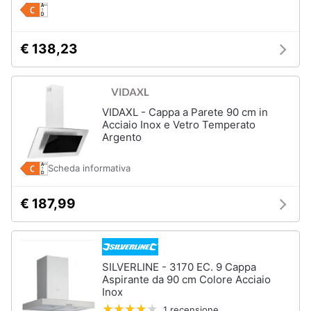
Asciugatrice
in
offerta
Microonde
€ 138,23
in
offerta
Vedi
tutti
VIDAXL - Cappa a Parete 90 cm in
Acciaio Inox e Vetro Temperato
Argento
Scheda informativa
€ 187,99
SILVERLINE - 3170 EC. 9 Cappa
Aspirante da 90 cm Colore Acciaio
Inox
1 recensione