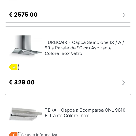
Piano
Assistenza
Cottura
clienti
€ 2575,00
Forno
da
incasso
Esci
Vedi
TURBOAIR - Cappa Sempione IX / A /
tutti
90 a Parete da 90 cm Aspirante
Colore Inox Vetro
Pulizia
casa
e
€ 329,00
stiro
Aspirapolvere
Dyson
Aspirapolvere
TEKA - Cappa a Scomparsa CNL 9610
Vaporella
Filtrante Colore Inox
Scopa
a
vapore
Scheda informativa