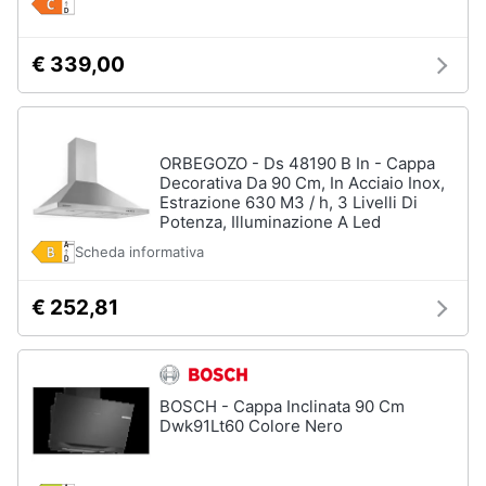
Incasso
e
igiene
Lavastoviglie
Bosch
€ 339,00
Lavastoviglie
Beauty
Whirlpool
Lavastoviglie
Giocattoli
libera
ORBEGOZO - Ds 48190 B In - Cappa
installazione
Decorativa Da 90 Cm, In Acciaio Inox,
Estrazione 630 M3 / h, 3 Livelli Di
Prima
Vedi
Potenza, Illuminazione A Led
tutti
infanzia
Scheda informativa
Fotografia
€ 252,81
Forni,
Piani
Casalinghi
cottura
e
Cappe
BOSCH - Cappa Inclinata 90 Cm
Abbigliamento
Dwk91Lt60 Colore Nero
Forni
a
microonde
Sport