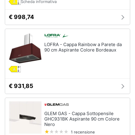
Scheda informativa
cucire
professionali
€ 998,74
Friggitrice
professionale
Idropulitrice
professionale
LOFRA - Cappa Rainbow a Parete da
Vedi
90 cm Aspirante Colore Bordeaux
tutti
Elettrodomestici
in
€ 931,85
offerta
Frigoriferi
in
offerta
GLEM GAS - Cappa Sottopensile
Lavatrici
GHC931BK Aspirante 90 cm Colore
in
Nero
offerta
1 recensione