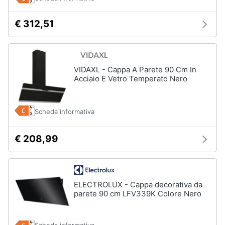
Vedi
€ 312,51
tutti
Elettrodomestici
VIDAXL - Cappa A Parete 90 Cm In
in
Acciaio E Vetro Temperato Nero
Cucina
Friggitrice
ad
Scheda informativa
aria
Macchina
€ 208,99
caffè
Minipimer
Estrattore
ELECTROLUX - Cappa decorativa da
Vedi
parete 90 cm LFV339K Colore Nero
tutti