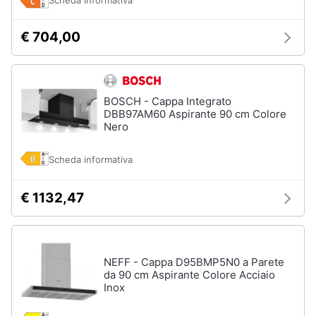
Scheda informativa
Piccoli
elettrodomestici
€ 704,00
Termoventilatore
Termoconvettore
Condizionatori
BOSCH - Cappa Integrato
fissi
DBB97AM60 Aspirante 90 cm Colore
Caminetto
Nero
Vedi
Scheda informativa
tutti
€ 1132,47
Elettrodomestici
professionali
e
industriali
NEFF - Cappa D95BMP5N0 a Parete
da 90 cm Aspirante Colore Acciaio
Abbattitore
Inox
Macchine
da