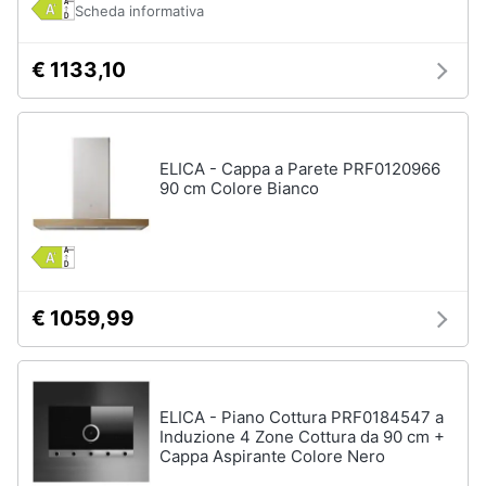
Scheda informativa
Forno
Elettrico
Animali
Cappa
€ 1133,10
cucina
Motori
Piano
Cottura
Libri,
ELICA - Cappa a Parete PRF0120966
Vedi
cd
90 cm Colore Bianco
tutti
e
dvd
Elettrodomestici
Festività
da
e
€ 1059,99
incasso
ricorrenze
Lavastoviglie
da
Incasso
Promozioni
ELICA - Piano Cottura PRF0184547 a
Frigorifero
Induzione 4 Zone Cottura da 90 cm +
da
Servizi
Cappa Aspirante Colore Nero
incasso