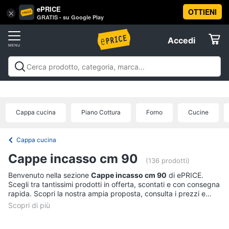
ePRICE
OTTIENI
Vai
×
Accedi
GRATIS - su Google Play
al
Registrati
menu
Accedi
Elettrodomestici
Offerte
Frigoriferi
Elettrodomestici
Frigoriferi e Congelatori
Lavatrici e
e
Elettrodomestici
Asciugatrici
Lavastoviglie
Forni, Piani cottura e
Congelatori
Cappe
Elettrodomestici da incasso
Pulizia casa e
Cappa cucina
Piano Cottura
Forno
Cucine
Cantinetta
stiro
Elettrodomestici in Cucina
Piccoli
Informatica
Vino
elettrodomestici
Elettrodomestici professionali e
industriali
Elettrodomestici in offerta
Offerte
Frigoriferi
Cappa cucina
Telefonia
Congelatore
Cappe incasso cm 90
a
(136 prodotti)
pozzetto
Benvenuto nella sezione
Cappe incasso cm 90
di ePRICE.
Tv
Frigorifero
Scegli tra tantissimi prodotti in offerta, scontati e con consegna
e
combinato
rapida. Scopri la nostra ampia proposta, consulta i prezzi e
Home
acquista comodamente online.
Cinema
Vedi
tutti