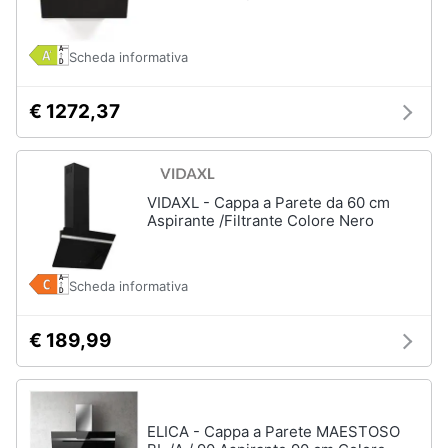
Vedi
tutti
Scheda informativa
€ 1272,37
Elettrodomestici
in
Cucina
Friggitrice
VIDAXL - Cappa a Parete da 60 cm
ad
Aspirante /Filtrante Colore Nero
aria
Macchina
caffè
Scheda informativa
Minipimer
Estrattore
€ 189,99
Vedi
tutti
ELICA - Cappa a Parete MAESTOSO