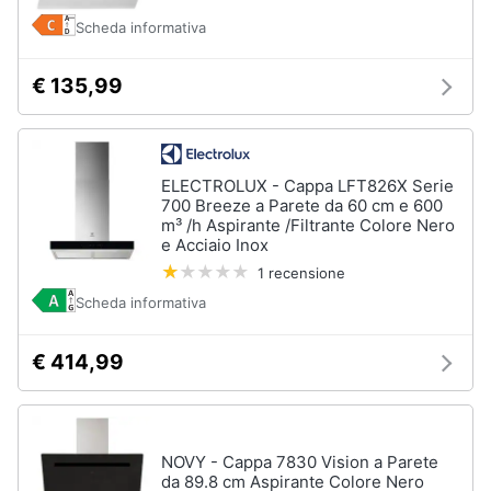
Piano
Assistenza
Cottura
Scheda informativa
clienti
Forno
da
€ 135,99
incasso
Esci
Vedi
tutti
ELECTROLUX - Cappa LFT826X Serie
700 Breeze a Parete da 60 cm e 600
m³ /h Aspirante /Filtrante Colore Nero
e Acciaio Inox
Pulizia
casa
1 recensione
e
stiro
Scheda informativa
Aspirapolvere
Dyson
€ 414,99
Aspirapolvere
Vaporella
Scopa
NOVY - Cappa 7830 Vision a Parete
a
da 89.8 cm Aspirante Colore Nero
vapore