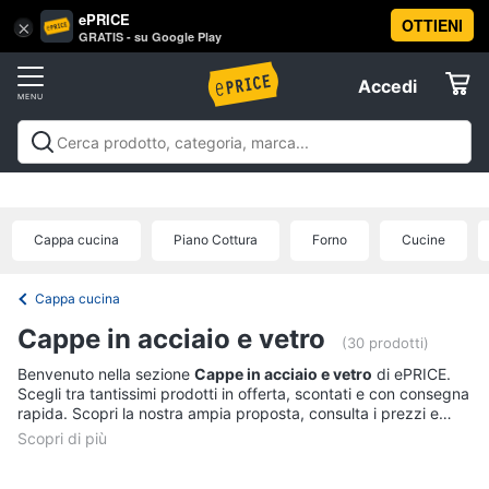
ePRICE
OTTIENI
Vai
×
Accedi
GRATIS - su Google Play
al
Registrati
menu
Accedi
Elettrodomestici
Offerte
Frigoriferi
Elettrodomestici
Frigoriferi e Congelatori
Lavatrici e
e
Elettrodomestici
Asciugatrici
Lavastoviglie
Forni, Piani cottura e
Congelatori
Cappe
Elettrodomestici da incasso
Pulizia casa e
Cappa cucina
Piano Cottura
Forno
Cucine
Cantinetta
stiro
Elettrodomestici in Cucina
Piccoli
Informatica
Vino
elettrodomestici
Elettrodomestici professionali e
industriali
Elettrodomestici in offerta
Offerte
Frigoriferi
Cappa cucina
Telefonia
Congelatore
Cappe in acciaio e vetro
a
(30 prodotti)
pozzetto
Benvenuto nella sezione
Cappe in acciaio e vetro
di ePRICE.
Tv
Frigorifero
Scegli tra tantissimi prodotti in offerta, scontati e con consegna
e
combinato
rapida. Scopri la nostra ampia proposta, consulta i prezzi e
Home
acquista comodamente online.
Cinema
Vedi
tutti