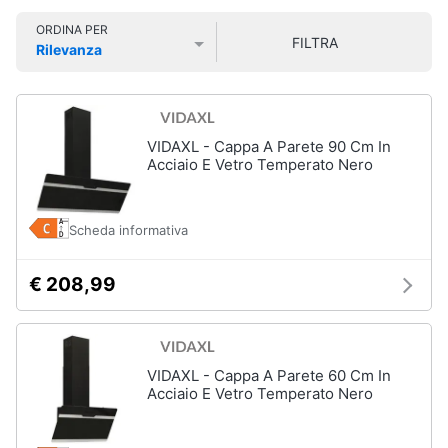
Smart
ORDINA PER
home
FILTRA
Rilevanza
Lavatrici
Prezzo più basso
Prezzo più alto
Valutazioni
e
Videogiochi
Asciugatrici
Asciugatrice
Audio
VIDAXL - Cappa A Parete 90 Cm In
Lavatrice
e
Acciaio E Vetro Temperato Nero
musica
Lavatrice
carica
frontale
Scheda informativa
Clima
Lavasciuga
€ 208,99
Vedi
Arredo
tutti
Brico
e
VIDAXL - Cappa A Parete 60 Cm In
Giardinaggio
Acciaio E Vetro Temperato Nero
Lavastoviglie
Lavastoviglie
da
Salute