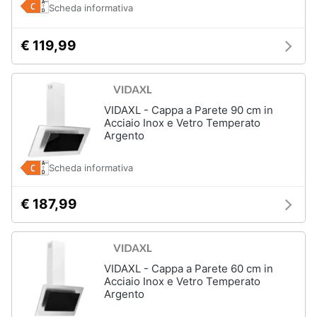
Incasso
Scheda informativa
e
igiene
Lavastoviglie
Bosch
€ 119,99
Lavastoviglie
Beauty
Whirlpool
Lavastoviglie
Giocattoli
libera
VIDAXL - Cappa a Parete 90 cm in
installazione
Acciaio Inox e Vetro Temperato
Argento
Prima
Vedi
tutti
infanzia
Scheda informativa
Fotografia
€ 187,99
Forni,
Piani
Casalinghi
cottura
e
Cappe
VIDAXL - Cappa a Parete 60 cm in
Abbigliamento
Acciaio Inox e Vetro Temperato
Forni
Argento
a
microonde
Sport