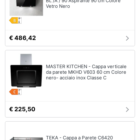
BL /A / 90 Aspirante 90 cm Colore
Vetro Nero
Piccoli
elettrodomestici
Termoventilatore
Termoconvettore
€ 486,42
Condizionatori
fissi
Caminetto
MASTER KITCHEN - Cappa verticale
Vedi
da parete MKHD V603 60 cm Colore
tutti
nero- acciaio inox Classe C
Elettrodomestici
professionali
€ 225,50
e
industriali
Abbattitore
Macchine
TEKA - Cappa a Parete C6420
da