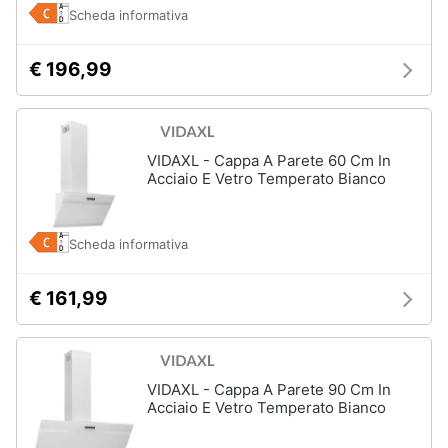
Forno
Scheda informativa
Elettrico
Animali
Cappa
€ 196,99
cucina
Motori
Piano
Cottura
Libri,
VIDAXL - Cappa A Parete 60 Cm In
Vedi
cd
Acciaio E Vetro Temperato Bianco
tutti
e
dvd
Scheda informativa
Elettrodomestici
Festività
da
e
€ 161,99
incasso
ricorrenze
Lavastoviglie
da
Incasso
Promozioni
VIDAXL - Cappa A Parete 90 Cm In
Frigorifero
Acciaio E Vetro Temperato Bianco
da
Servizi
incasso