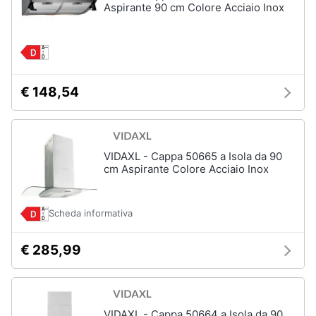
Aspirante 90 cm Colore Acciaio Inox
cucire
professionali
Friggitrice
professionale
Idropulitrice
professionale
€ 148,54
Vedi
tutti
VIDAXL - Cappa 50665 a Isola da 90
cm Aspirante Colore Acciaio Inox
Elettrodomestici
in
offerta
Scheda informativa
Frigoriferi
in
€ 285,99
offerta
Lavatrici
in
offerta
VIDAXL - Cappa 50664 a Isola da 90