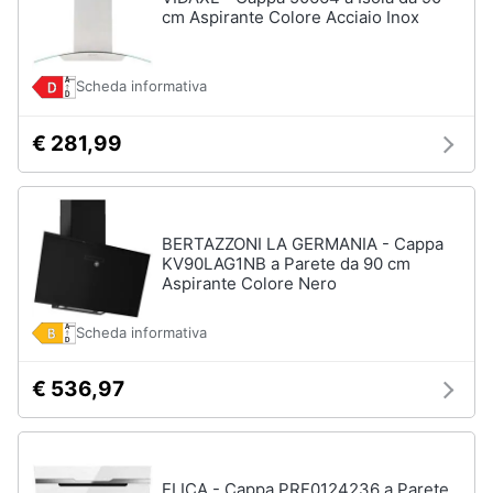
Asciugatrice
cm Aspirante Colore Acciaio Inox
in
offerta
Microonde
Scheda informativa
in
offerta
€ 281,99
Vedi
tutti
BERTAZZONI LA GERMANIA - Cappa
KV90LAG1NB a Parete da 90 cm
Aspirante Colore Nero
Scheda informativa
€ 536,97
ELICA - Cappa PRF0124236 a Parete