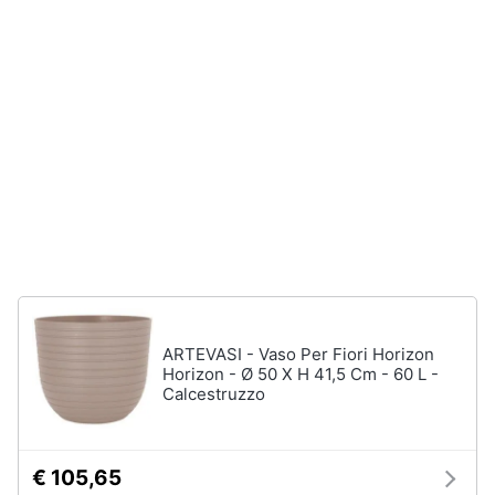
Incasso
e
igiene
Lavastoviglie
Bosch
Lavastoviglie
Beauty
Whirlpool
Lavastoviglie
Giocattoli
libera
installazione
Prima
Vedi
tutti
infanzia
Fotografia
Forni,
ARTEVASI - Vaso Per Fiori Horizon
Piani
Casalinghi
cottura
Horizon - Ø 50 X H 41,5 Cm - 60 L -
e
Calcestruzzo
Cappe
Abbigliamento
Forni
a
€ 105,65
microonde
Sport