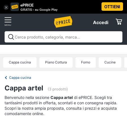
ePRICE
OTTIENI
Vai
×
Accedi
GRATIS - su Google Play
al
Registrati
menu
Accedi
Elettrodomestici
Offerte
Frigoriferi
Elettrodomestici
Frigoriferi e Congelatori
Lavatrici e
e
Elettrodomestici
Asciugatrici
Lavastoviglie
Forni, Piani cottura e
Congelatori
Cappe
Elettrodomestici da incasso
Pulizia casa e
Cappa cucina
Piano Cottura
Forno
Cucine
Cantinetta
stiro
Elettrodomestici in Cucina
Piccoli
Informatica
Vino
elettrodomestici
Elettrodomestici professionali e
industriali
Elettrodomestici in offerta
Offerte
Frigoriferi
Cappa cucina
Telefonia
Congelatore
Cappa artel
a
(3 prodotti)
pozzetto
Benvenuto nella sezione
Tv
Cappa artel
di ePRICE. Scegli tra
Frigorifero
tantissimi prodotti in offerta, scontati e con consegna rapida.
e
combinato
Scopri la nostra ampia proposta, consulta i prezzi e acquista
Home
comodamente online.
Cinema
Vedi
tutti