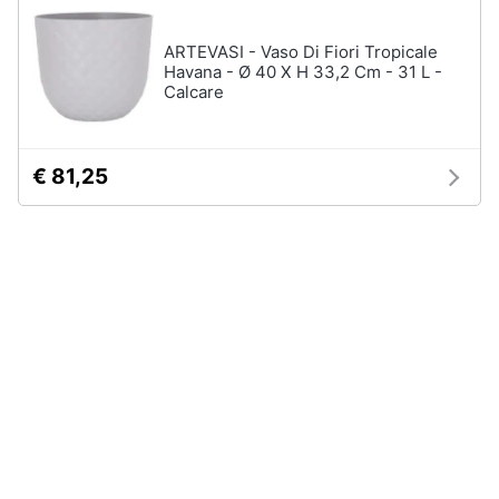
Piano
Assistenza
Cottura
clienti
ARTEVASI - Vaso Di Fiori Tropicale
Forno
Havana - Ø 40 X H 33,2 Cm - 31 L -
da
Calcare
incasso
Esci
Vedi
tutti
€ 81,25
Pulizia
casa
e
stiro
Aspirapolvere
Dyson
Aspirapolvere
Vaporella
Scopa
a
vapore