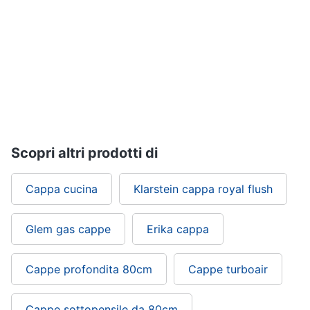
Vedi
tutti
Elettrodomestici
in
Cucina
Friggitrice
ad
Scopri altri prodotti di
aria
Macchina
Cappa cucina
Klarstein cappa royal flush
caffè
Minipimer
Glem gas cappe
Erika cappa
Estrattore
Vedi
Cappe profondita 80cm
Cappe turboair
tutti
Cappe sottopensile da 80cm