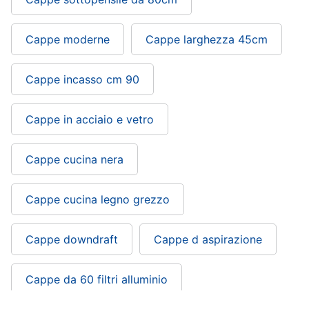
Piccoli
elettrodomestici
Cappe moderne
Cappe larghezza 45cm
Termoventilatore
Termoconvettore
Cappe incasso cm 90
Condizionatori
fissi
Cappe in acciaio e vetro
Caminetto
Vedi
Cappe cucina nera
tutti
Cappe cucina legno grezzo
Elettrodomestici
professionali
Cappe downdraft
Cappe d aspirazione
e
industriali
Abbattitore
Cappe da 60 filtri alluminio
Macchine
da