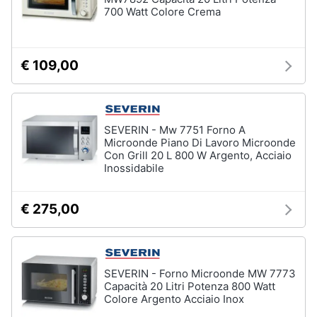
700 Watt Colore Crema
Vedi
tutti
€ 109,00
Elettrodomestici
in
Cucina
SEVERIN - Mw 7751 Forno A
Friggitrice
Microonde Piano Di Lavoro Microonde
ad
Con Grill 20 L 800 W Argento, Acciaio
aria
Inossidabile
Macchina
caffè
€ 275,00
Minipimer
Estrattore
Vedi
SEVERIN - Forno Microonde MW 7773
tutti
Capacità 20 Litri Potenza 800 Watt
Colore Argento Acciaio Inox