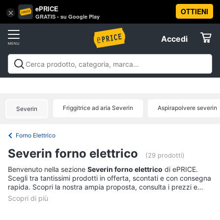
ePRICE
OTTIENI
Vai
×
Accedi
GRATIS - su Google Play
al
Registrati
menu
Accedi
Elettrodomestici
Offerte
Frigoriferi
Elettrodomestici
Frigoriferi e Congelatori
Lavatrici e
e
Elettrodomestici
Asciugatrici
Lavastoviglie
Forni, Piani cottura e
Congelatori
Cappe
Elettrodomestici da incasso
Pulizia casa e
Friggitrice ad aria Severin
Aspirapolvere severin
Cantinetta
Severin
stiro
Elettrodomestici in Cucina
Piccoli
Informatica
Vino
elettrodomestici
Elettrodomestici professionali e
industriali
Elettrodomestici in offerta
Offerte
Frigoriferi
Forno Elettrico
Telefonia
Congelatore
Severin forno elettrico
a
(29 prodotti)
pozzetto
Tv
Benvenuto nella sezione
Severin forno elettrico
di ePRICE.
Frigorifero
Scegli tra tantissimi prodotti in offerta, scontati e con consegna
e
combinato
rapida. Scopri la nostra ampia proposta, consulta i prezzi e
Home
acquista comodamente online.
Cinema
Vedi
tutti