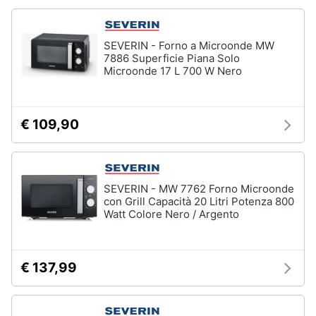
Forno
Elettrico
Animali
Cappa
SEVERIN - Forno a Microonde MW
cucina
7886 Superficie Piana Solo
Motori
Microonde 17 L 700 W Nero
Piano
Cottura
Libri,
Vedi
cd
€ 109,90
tutti
e
dvd
Elettrodomestici
Festività
SEVERIN - MW 7762 Forno Microonde
da
con Grill Capacità 20 Litri Potenza 800
e
incasso
Watt Colore Nero / Argento
ricorrenze
Lavastoviglie
da
Incasso
Promozioni
€ 137,99
Frigorifero
da
Servizi
incasso