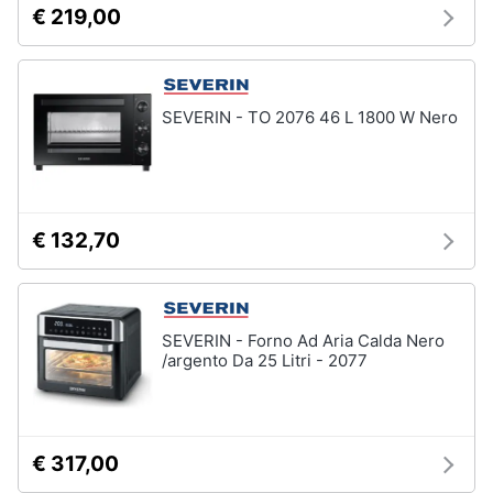
Incasso
€ 219,00
e
igiene
Lavastoviglie
Bosch
Lavastoviglie
Beauty
Whirlpool
SEVERIN - TO 2076 46 L 1800 W Nero
Lavastoviglie
Giocattoli
libera
installazione
Prima
Vedi
€ 132,70
tutti
infanzia
Fotografia
Forni,
SEVERIN - Forno Ad Aria Calda Nero
Piani
Casalinghi
/argento Da 25 Litri - 2077
cottura
e
Cappe
Abbigliamento
Forni
a
€ 317,00
microonde
Sport