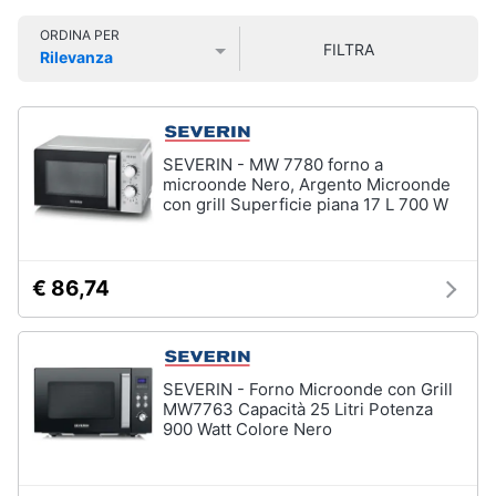
Smart
ORDINA PER
home
FILTRA
Rilevanza
Lavatrici
Prezzo più basso
Prezzo più alto
Valutazioni
e
Videogiochi
Asciugatrici
Asciugatrice
Audio
SEVERIN - MW 7780 forno a
Lavatrice
e
microonde Nero, Argento Microonde
musica
con grill Superficie piana 17 L 700 W
Lavatrice
carica
frontale
Clima
Lavasciuga
€ 86,74
Vedi
Arredo
tutti
Brico
SEVERIN - Forno Microonde con Grill
e
MW7763 Capacità 25 Litri Potenza
900 Watt Colore Nero
Giardinaggio
Lavastoviglie
Lavastoviglie
da
Salute