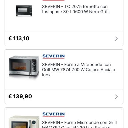
Piano
Assistenza
Cottura
SEVERIN - TO 2075 fornetto con
clienti
tostapane 30 L 1600 W Nero Grill
Forno
da
incasso
Esci
Vedi
€ 113,10
tutti
Pulizia
SEVERIN - Forno a Microonde con
casa
Grill MW 7874 700 W Colore Acciaio
e
Inox
stiro
Aspirapolvere
Dyson
€ 139,90
Aspirapolvere
Vaporella
Scopa
a
SEVERIN - Forno Microonde con Grill
vapore
MW7892 Capacità 20 Litri Potenza