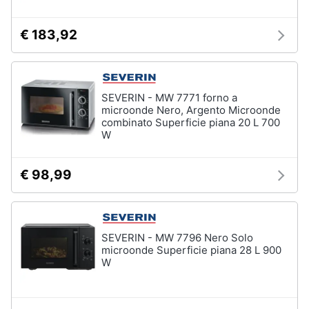
Piccoli
elettrodomestici
€ 183,92
Termoventilatore
Termoconvettore
Condizionatori
SEVERIN - MW 7771 forno a
fissi
microonde Nero, Argento Microonde
combinato Superficie piana 20 L 700
Caminetto
W
Vedi
tutti
€ 98,99
Elettrodomestici
professionali
SEVERIN - MW 7796 Nero Solo
e
microonde Superficie piana 28 L 900
industriali
W
Abbattitore
Macchine
da