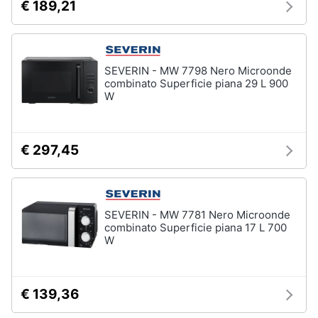
€ 189,21
cucire
professionali
Friggitrice
professionale
SEVERIN - MW 7798 Nero Microonde
Idropulitrice
combinato Superficie piana 29 L 900
professionale
W
Vedi
tutti
€ 297,45
Elettrodomestici
in
offerta
SEVERIN - MW 7781 Nero Microonde
combinato Superficie piana 17 L 700
Frigoriferi
W
in
offerta
Lavatrici
in
€ 139,36
offerta