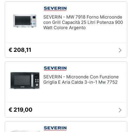
Asciugatrice
in
offerta
SEVERIN - MW 7918 Forno Microonde
Microonde
con Grill Capacità 25 Litri Potenza 900
in
Watt Colore Argento
offerta
Vedi
tutti
€ 208,11
SEVERIN - Microonde Con Funzione
Griglia E Aria Calda 3-in-1 Mw 7752
€ 219,00