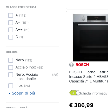
CLASSE ENERGETICA
A
(
173
)
A+
(
151
)
A++
(
21
)
G
(
1
)
COLORE
Nero
(
113
)
Acciaio Inox
(
65
)
BOSCH - Forno Elettrico da
Nero, Acciaio
(
28
)
Incasso Serie 4 HBA
inossidabile
Capacità 71 L Multifun
Inox
Ventilato Potenza 220
(
26
)
Colore Nero, Acciaio
Scopri di più
Scheda informativ
inossidabile
€ 386,99
CONNETTIVITÀ