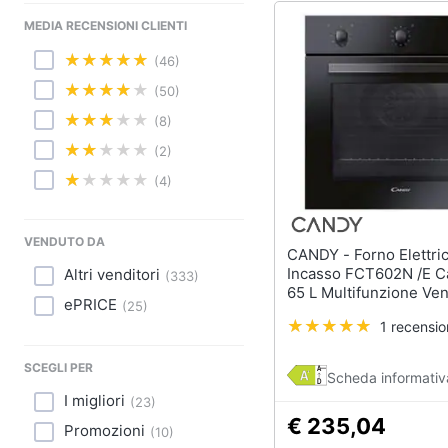
Sport
MEDIA RECENSIONI CLIENTI
Animali
(46)
Motori
(50)
(8)
Libri, cd e dvd
(2)
Festività e ricorrenze
(4)
Promozioni
VENDUTO DA
CANDY - Forno Elettrico da
Incasso FCT602N /E C
Altri venditori
(
333
)
65 L Multifunzione Ven
ePRICE
(
25
)
Potenza 2100 W Color
1 recensi
SCEGLI PER
Scheda informativ
I migliori
(
23
)
€ 235,04
Promozioni
(
10
)