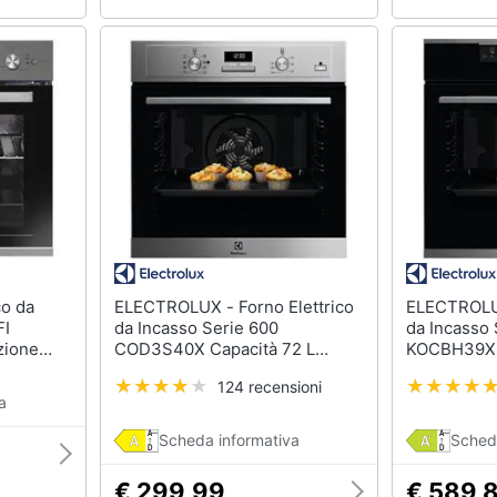
ELECTROLUX - Forno Elettrico
ELECTROLUX - Forno E
FI
da Incasso Serie 600
da Incasso 
zione
COD3S40X Capacità 72 L
KOCBH39X C
pore
Multifunzione Ventilato Potenza
Multifunzio
124 recensioni
2990 W Colore Acciaio Inox
Vapore Pot
a
Antimpronta
Acciaio Ino
Scheda informativa
Sched
€ 299,99
€ 589,