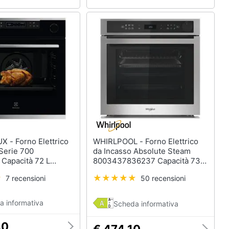
lettrico
WHIRLPOOL - Forno Elettrico
Serie 700
da Incasso Absolute Steam
apacità 72 L
8003437836237 Capacità 73 L
ne Ventilato Cottura
Multifunzione Ventilato Cottura
7 recensioni
50 recensioni
enza 2990 W Colore
a Vapore Colore Acciaio
x
inossidabile
a informativa
Scheda informativa
80
€ 474,10