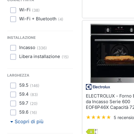
Wi-Fi
(
38
)
Wi-Fi + Bluetooth
(
4
)
INSTALLAZIONE
Incasso
(
336
)
Libera installazione
(
15
)
LARGHEZZA
59.5
(
146
)
59.4
(
83
)
ELECTROLUX - Forno Elettrico
da Incasso Serie 600
59.7
(
20
)
EOF6P46X Capacità 72
59.6
Multifunzione Ventilat
(
16
)
5 recensio
2990 W Colore Acciaio
Scopri di più