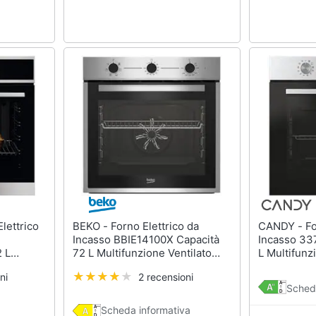
BEKO - Forno Elettrico da
CANDY - Forno Elettrico da
Incasso BBIE14100X Capacità
Incasso 33
 L
72 L Multifunzione Ventilato
L Multifunz
o Potenza
Pulizia a Vapore Potenza 2400
Colore Nero
ni
2 recensioni
 Inox
W Colore Acciaio Inox
Sched
Scheda informativa