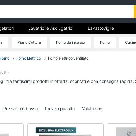
gelatori
Lavatrici e Asciugatrici
Lavastoviglie
trodomestici da incasso
Pulizia casa e stiro
Elettrodomes
na
Piano Cottura
Forno da incasso
Forno
Cucin
stici
estici professionali e industriali
Elettrodomestici in offerta
Forno
Forno Elettrico
Forno elettrico ventilato
tori
Lavatrici e Asciugatrici
Lavastoviglie
Asciugatrice
Lavastoviglie da Inca
otti)
Lavatrice
Lavastoviglie Bosch
li tra tantissimi prodotti in offerta, scontati e con consegna rapida.
to
Lavatrice carica frontale
Lavastoviglie Whirlpo
Lavasciuga
Lavastoviglie libera
installazione
Vedi tutti
Prezzo più basso
Prezzo più alto
Valutazioni
Vedi tutti
incasso
Pulizia casa e stiro
Elettrodomestici in 