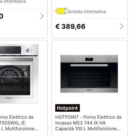
a informativa
Scheda informativa
0
€ 389,66
HOTPOINT - Forno Elettrico da
CT625WXL /E
Incasso MS3 744 IX HA
 L Multifunzione
Capacità 100 L Multifunzione
Potenza 2100 W
Ventilato Potenza 2900 W