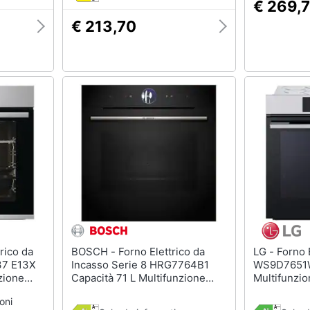
€ 269,
€ 213,70
BOSCH - Forno Elettrico da
LG - Forno Elettrico da Incasso
37 E13X
Incasso Serie 8 HRG7764B1
WS9D7651W
zione
Capacità 71 L Multifunzione
Multifunzio
0 W
Ventilato Potenza 3600 W
Vapore e G
oni
o inox
Colore Nero
Classe A++