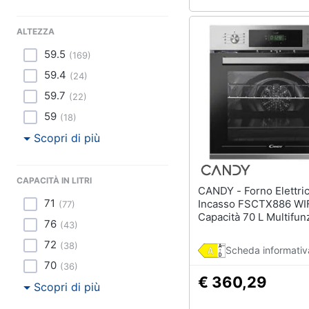
ALTEZZA
59.5
(
169
)
59.4
(
24
)
59.7
(
22
)
59
(
18
)
Scopri di più
CAPACITÀ IN LITRI
CANDY - Forno Elettrico da
71
Incasso FSCTX886 WI
(
77
)
Capacità 70 L Multifun
76
(
43
)
Ventilato Cottura a Va
Potenza 3500 W
72
(
38
)
Scheda informativ
70
(
36
)
€ 360,29
Scopri di più