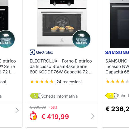
sso
Aspirapolvere Dyson
Friggitrice ad aria
Aspirapolvere
Macchina caffè
Vaporella
Minipimer
Scopa a vapore
Estrattore
Vedi tutti
Vedi tutti
Elettrodomestici in offerta
ELECTROLUX - Forno Elettrico
SAMSUNG - Forno Elettrico
riali
® Serie
da Incasso SteamBake Serie
Incasso NV
Frigoriferi in offerta
 72 L
600 KODDP76W Capacità 72 L
Capacità 68
o Cottura
Multifunzione Ventilato Potenza
Ventilato 
Lavatrici in offerta
oni
24 recensioni
0 W
2990 W Colore Bianco
Colore Acci
Asciugatrice in offerta
abile
Microonde in offerta
Sched
ale
a
Scheda informativa
onale
Vedi tutti
€ 999,99
-58%
€ 236,
€ 419,99