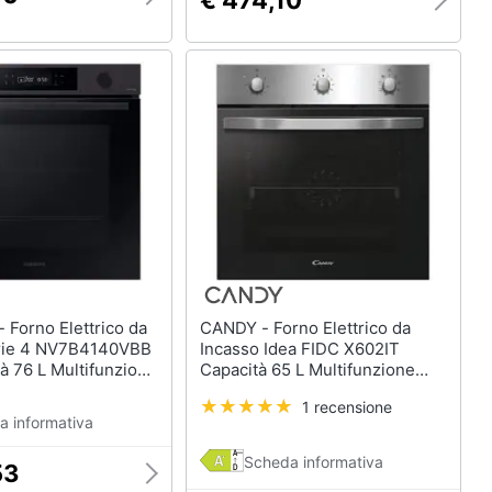
 da
CANDY - Forno Elettrico da
rie 4 NV7B4140VBB
Incasso Idea FIDC X602IT
à 76 L Multifunzione
Capacità 65 L Multifunzione
ulizia a Vapore
Ventilato Colore Acciaio Inox
1 recensione
50 W Colore Inox
a informativa
Scheda informativa
53