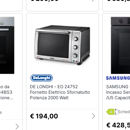
DE LONGHI - EO 24752
SAMSUNG - Forno Elettrico
534BS3
Fornetto Elettrico Sfornatutto
Incasso Se
zione
Potenza 2000 Watt
/U5 Capacit
0 W
Ventilato P
Potenza 29
Sched
a
Nero
€ 194,00
€ 428,