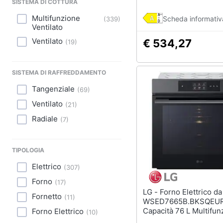
SISTEMA DI COTTURA
Multifunzione
Scheda informativ
(
339
)
Ventilato
Ventilato
€ 534,27
(
19
)
SISTEMA DI RAFFREDDAMENTO
Tangenziale
(
69
)
Ventilato
(
21
)
Radiale
(
7
)
TIPOLOGIA
Elettrico
(
307
)
Forno
(
17
)
LG - Forno Elettrico da Incasso
Fornetto
(
11
)
WSED7665B.BKSQEU
Capacità 76 L Multifun
Forno Elettrico
(
10
)
Ventilato Cottura Vapo