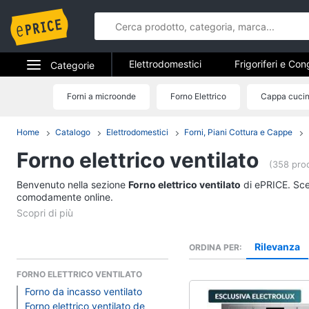
Elettrodomestici
Frigoriferi e Con
Categorie
Forni, Piani cottura e Cappe
Elet
Elettrodomestici
Forni a microonde
Forno Elettrico
Cappa cuci
Elettrodome
Piccoli elettrodomestici
Elettrodom
Informatica
Home
Catalogo
Elettrodomestici
Forni, Piani Cottura e Cappe
Frigoriferi e Congela
Forno elettrico ventilato
Telefonia
Cantinetta Vino
(358 prod
Frigoriferi
Benvenuto nella sezione
Tv e Home Cinema
Forno elettrico ventilato
di ePRICE. Sceg
Congelatore a pozzet
comodamente online.
Smart home
Frigorifero combinato
Vedi tutti
Videogiochi
Rilevanza
ORDINA PER
FORNO ELETTRICO VENTILATO
Audio e musica
Forno da incasso ventilato
Elettrodomestici da 
Forno elettrico ventilato de