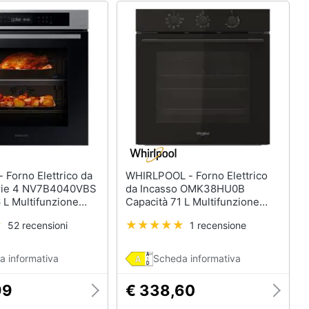
 da
WHIRLPOOL - Forno Elettrico
erie 4 NV7B4040VBS
da Incasso OMK38HU0B
 L Multifunzione
Capacità 71 L Multifunzione
ottura Vapore
Ventilato Potenza 2750 W
52 recensioni
1 recensione
50 W Colore Acciaio
Colore Nero
a informativa
Scheda informativa
99
€ 338,60