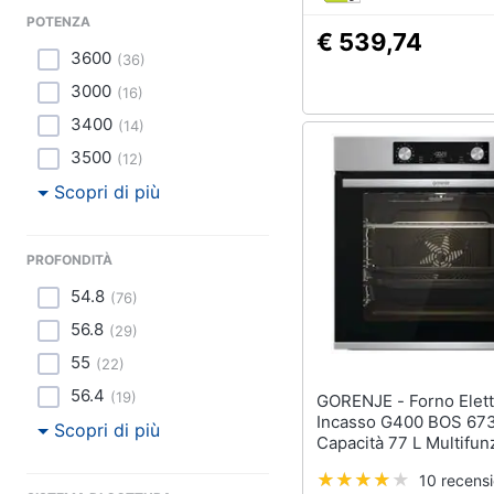
POTENZA
€ 539,74
3600
(
36
)
3000
(
16
)
3400
(
14
)
3500
(
12
)
Scopri di più
PROFONDITÀ
54.8
(
76
)
56.8
(
29
)
55
(
22
)
56.4
(
19
)
GORENJE - Forno Elettrico da
Incasso G400 BOS 67
Scopri di più
Capacità 77 L Multifun
Ventilato Potenza 350
10 recensi
Colore Argento. Acciai