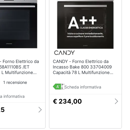
Termoventilatore
Termoconvettore
Condizionatori fissi
Caminetto
Vedi tutti
 da
CANDY - Forno Elettrico da
68A1110BS /ET
Incasso Bake 800 33704009
 L Multifunzione
Capacità 78 L Multifunzione
Potenza 2600 W
Ventilato Colore Acciaio inox
1 recensione
aio Inossidabile
Scheda informativa
a informativa
€ 234,00
25