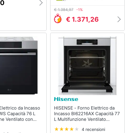
70
€ 1.384,97
-1%
€ 1.371,26
HISENSE - Forno Elettrico da
S Capacità 76 L
Incasso BI62216AX Capacità 77
ne Ventilato con
L Multifunzione Ventilato
estione Smart
Potenza 3500 W
4 recensioni
 Colore Inox /Nero