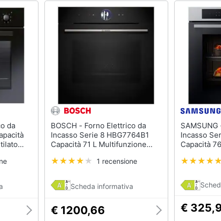
BOSCH - Forno Elettrico da
SAMSUNG - Forno Elettrico
apacità
Incasso Serie 8 HBG7764B1
Incasso S
tilato
Capacità 71 L Multifunzione
Capacità 76
e Nero
Ventilato Potenza 3600 W
Ventilato C
one
1 recensione
Colore Nero
Potenza 29
inox / Nero
Sched
a
Scheda informativa
€ 325,
€ 1200,66