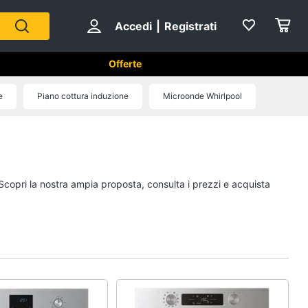
Accedi
|
Registrati
Offerte
tici in Cucina
e
Piano cottura induzione
Microonde Whirlpool
Forni, Piani cottura e Cappe
sso
Forni a microonde
Forno Elettrico
 Scopri la nostra ampia proposta, consulta i prezzi e acquista
ol
Cappa cucina
Piano Cottura
Vedi tutti
Cucina
Piccoli elettrodomestici