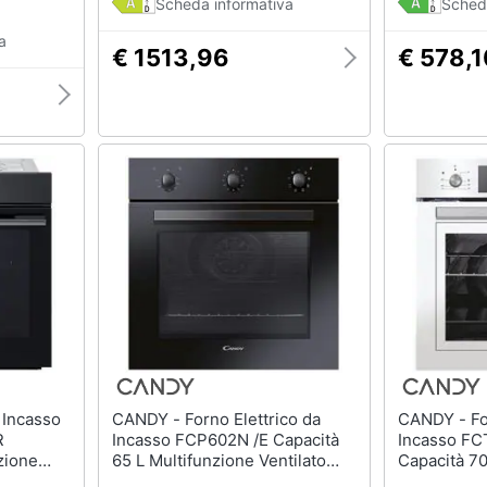
Scheda informativa
Sched
a
€ 1513,96
€ 578,1
CANDY - Forno Elettrico da
CANDY - Forno Elettrico da
R
Incasso FCP602N /E Capacità
Incasso F
zione
65 L Multifunzione Ventilato
Capacità 70
re Colore
Colore Nero
Ventilato 