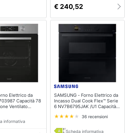
€ 240,52
SAMSUNG - Forno Elettrico da
703987 Capacità 78
Incasso Dual Cook Flex™ Serie
ione Ventilato
6 NV7B6795JAK /U1 Capacità
, Acciaio inox
76 L Multifunzione Ventilato
36 recensioni
Cottura Vapore Potenza 3650
a informativa
W Colore Nero
Scheda informativa