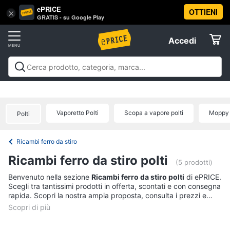
ePRICE
OTTIENI
Vai
×
Accedi
GRATIS - su Google Play
al
Registrati
menu
Accedi
Elettrodomestici
Offerte
Frigoriferi
Elettrodomestici
Frigoriferi e Congelatori
Lavatrici e
e
Elettrodomestici
Asciugatrici
Lavastoviglie
Forni, Piani cottura e
Congelatori
Cappe
Elettrodomestici da incasso
Pulizia casa e
Vaporetto Polti
Scopa a vapore polti
Moppy 
Cantinetta
Polti
stiro
Elettrodomestici in Cucina
Piccoli
Informatica
Vino
elettrodomestici
Elettrodomestici professionali e
industriali
Elettrodomestici in offerta
Offerte
Frigoriferi
Ricambi ferro da stiro
Telefonia
Congelatore
Ricambi ferro da stiro polti
a
(5 prodotti)
pozzetto
Tv
Benvenuto nella sezione
Ricambi ferro da stiro polti
di ePRICE.
Frigorifero
Scegli tra tantissimi prodotti in offerta, scontati e con consegna
e
combinato
rapida. Scopri la nostra ampia proposta, consulta i prezzi e
Home
acquista comodamente online.
Cinema
Vedi
tutti