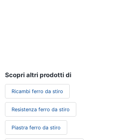
Vedi
tutti
Elettrodomestici
in
Cucina
Friggitrice
ad
aria
Scopri altri prodotti di
Macchina
caffè
Ricambi ferro da stiro
Minipimer
Estrattore
Resistenza ferro da stiro
Vedi
tutti
Piastra ferro da stiro