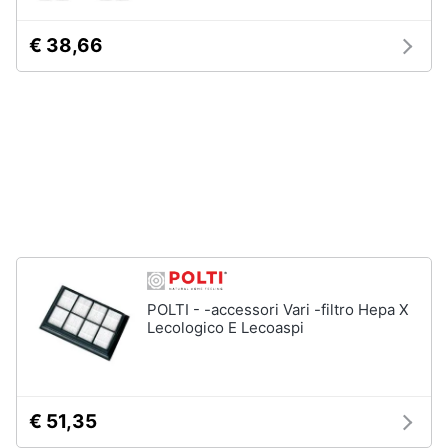
Piano
Assistenza
Cottura
clienti
€ 38,66
Forno
da
incasso
Esci
Vedi
tutti
Pulizia
casa
e
stiro
Aspirapolvere
POLTI - -accessori Vari -filtro Hepa X
Dyson
Lecologico E Lecoaspi
Aspirapolvere
Vaporella
Scopa
€ 51,35
a
vapore