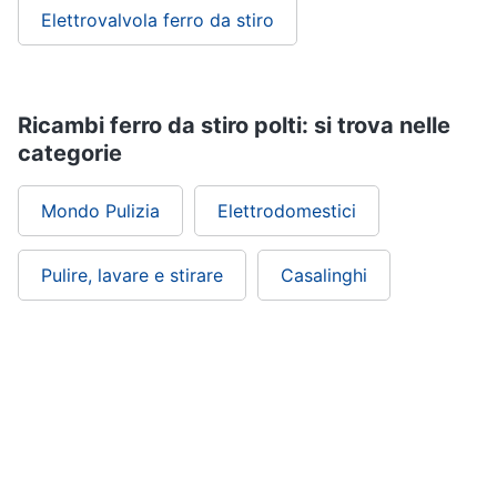
Elettrovalvola ferro da stiro
Piccoli
elettrodomestici
Termoventilatore
Termoconvettore
Ricambi ferro da stiro polti: si trova nelle
Condizionatori
categorie
fissi
Caminetto
Mondo Pulizia
Elettrodomestici
Vedi
tutti
Pulire, lavare e stirare
Casalinghi
Elettrodomestici
professionali
e
industriali
Abbattitore
Macchine
da