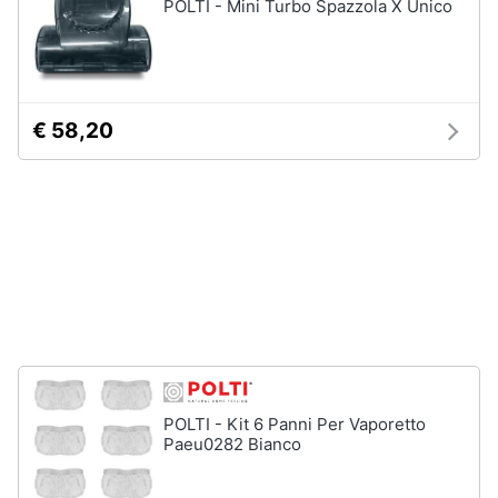
POLTI - Mini Turbo Spazzola X Unico
Forno
Elettrico
Animali
Cappa
cucina
Motori
Piano
€ 58,20
Cottura
Libri,
Vedi
cd
tutti
e
dvd
Elettrodomestici
Festività
da
e
incasso
ricorrenze
Lavastoviglie
da
Incasso
Promozioni
POLTI - Kit 6 Panni Per Vaporetto
Frigorifero
Paeu0282 Bianco
da
Servizi
incasso