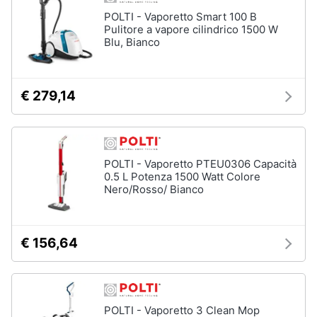
cucire
POLTI - Vaporetto Smart 100 B
professionali
Pulitore a vapore cilindrico 1500 W
Friggitrice
Blu, Bianco
professionale
Idropulitrice
professionale
€ 279,14
Vedi
tutti
POLTI - Vaporetto PTEU0306 Capacità
0.5 L Potenza 1500 Watt Colore
Elettrodomestici
Nero/Rosso/ Bianco
in
offerta
Frigoriferi
€ 156,64
in
offerta
Lavatrici
in
offerta
POLTI - Vaporetto 3 Clean Mop