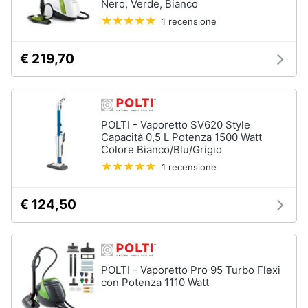
Nero, Verde, Bianco
Incasso
e
1 recensione
igiene
Lavastoviglie
Bosch
Lavastoviglie
€ 219,70
Beauty
Whirlpool
Lavastoviglie
Giocattoli
libera
installazione
POLTI - Vaporetto SV620 Style
Prima
Capacità 0,5 L Potenza 1500 Watt
Vedi
Colore Bianco/Blu/Grigio
tutti
infanzia
1 recensione
Fotografia
€ 124,50
Forni,
Piani
Casalinghi
cottura
e
Cappe
Abbigliamento
POLTI - Vaporetto Pro 95 Turbo Flexi
Forni
con Potenza 1110 Watt
a
microonde
Sport