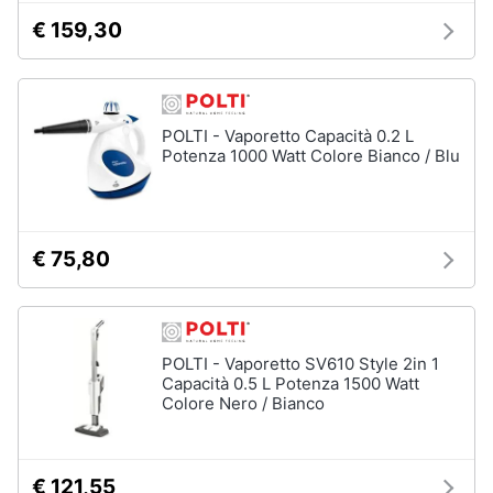
Piano
Assistenza
Cottura
€ 159,30
clienti
Forno
da
incasso
Esci
POLTI - Vaporetto Capacità 0.2 L
Vedi
Potenza 1000 Watt Colore Bianco / Blu
tutti
Pulizia
€ 75,80
casa
e
stiro
Aspirapolvere
Dyson
POLTI - Vaporetto SV610 Style 2in 1
Capacità 0.5 L Potenza 1500 Watt
Aspirapolvere
Colore Nero / Bianco
Vaporella
Scopa
a
€ 121,55
vapore