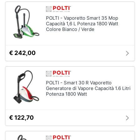
Piccoli
elettrodomestici
POLTI - Vaporetto Smart 35 Mop
Termoventilatore
Capacità 1,6 L Potenza 1800 Watt
Colore Bianco / Verde
Termoconvettore
Condizionatori
fissi
€ 242,00
Caminetto
Vedi
tutti
POLTI - Smart 30 R Vaporetto
Generatore di Vapore Capacità 1.6 Litri
Potenza 1800 Watt
Elettrodomestici
professionali
e
industriali
€ 122,70
Abbattitore
Macchine
da