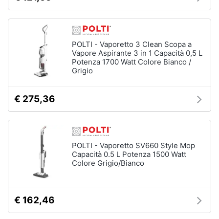
Vedi
tutti
POLTI - Vaporetto 3 Clean Scopa a
Vapore Aspirante 3 in 1 Capacità 0,5 L
Potenza 1700 Watt Colore Bianco /
Elettrodomestici
Grigio
in
Cucina
Friggitrice
€ 275,36
ad
aria
Macchina
caffè
POLTI - Vaporetto SV660 Style Mop
Minipimer
Capacità 0.5 L Potenza 1500 Watt
Colore Grigio/Bianco
Estrattore
Vedi
tutti
€ 162,46