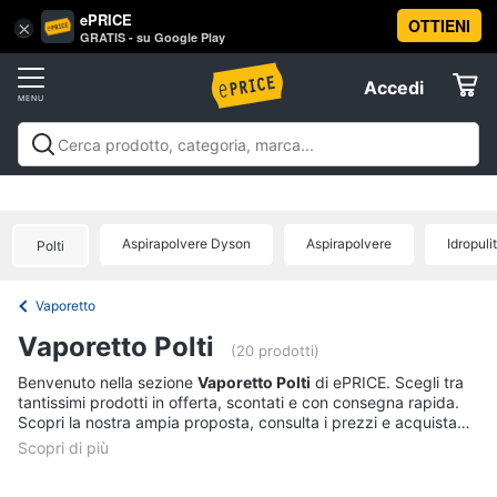
ePRICE
OTTIENI
Vai
×
Accedi
GRATIS - su Google Play
al
Registrati
menu
Accedi
Elettrodomestici
Offerte
Frigoriferi
Elettrodomestici
Frigoriferi e Congelatori
Lavatrici e
e
Elettrodomestici
Asciugatrici
Lavastoviglie
Forni, Piani cottura e
Congelatori
Cappe
Elettrodomestici da incasso
Pulizia casa e
Aspirapolvere Dyson
Aspirapolvere
Idropuli
Cantinetta
Polti
stiro
Elettrodomestici in Cucina
Piccoli
Informatica
Vino
elettrodomestici
Elettrodomestici professionali e
industriali
Elettrodomestici in offerta
Offerte
Frigoriferi
Vaporetto
Telefonia
Congelatore
Vaporetto Polti
a
(20 prodotti)
pozzetto
Tv
Benvenuto nella sezione
Vaporetto Polti
di ePRICE. Scegli tra
Frigorifero
tantissimi prodotti in offerta, scontati e con consegna rapida.
e
combinato
Scopri la nostra ampia proposta, consulta i prezzi e acquista
Home
comodamente online.
Cinema
Vedi
tutti