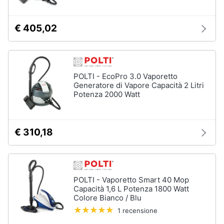
Forno
Elettrico
Animali
€ 405,02
Cappa
cucina
Motori
Piano
Cottura
Libri,
POLTI - EcoPro 3.0 Vaporetto
Vedi
Generatore di Vapore Capacità 2 Litri
cd
tutti
Potenza 2000 Watt
e
dvd
€ 310,18
Elettrodomestici
Festività
da
e
incasso
ricorrenze
Lavastoviglie
da
POLTI - Vaporetto Smart 40 Mop
Incasso
Promozioni
Capacità 1,6 L Potenza 1800 Watt
Frigorifero
Colore Bianco / Blu
da
Servizi
1 recensione
incasso