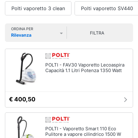
Smart
Polti vaporetto 3 clean
Polti vaporetto SV440
home
Lavatrici
e
Videogiochi
ORDINA PER
Asciugatrici
FILTRA
Rilevanza
Asciugatrice
Prezzo più basso
Prezzo più alto
Valutazioni
Audio
Lavatrice
e
musica
Lavatrice
carica
POLTI - FAV30 Vaporetto Lecoaspira
frontale
Capacità 1.1 Litri Potenza 1350 Watt
Clima
Lavasciuga
Vedi
Arredo
tutti
€ 400,50
Brico
e
Giardinaggio
Lavastoviglie
POLTI - Vaporetto Smart 110 Eco
Lavastoviglie
Pulitore a vapore cilindrico 1500 W
da
Salute