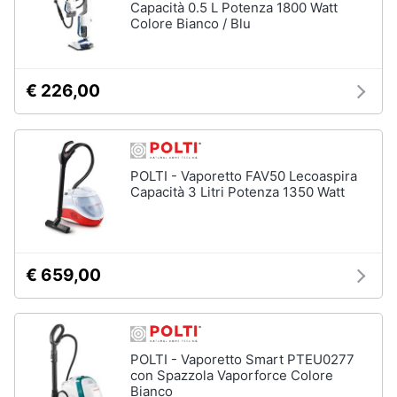
Asciugatrice
Capacità 0.5 L Potenza 1800 Watt
in
Colore Bianco / Blu
offerta
Microonde
in
offerta
€ 226,00
Vedi
tutti
POLTI - Vaporetto FAV50 Lecoaspira
Capacità 3 Litri Potenza 1350 Watt
€ 659,00
POLTI - Vaporetto Smart PTEU0277
con Spazzola Vaporforce Colore
Bianco