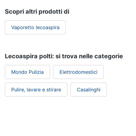
Piccoli
Scopri altri prodotti di
elettrodomestici
Termoventilatore
Vaporetto lecoaspira
Termoconvettore
Condizionatori
fissi
Caminetto
Lecoaspira polti: si trova nelle categorie
Vedi
tutti
Mondo Pulizia
Elettrodomestici
Pulire, lavare e stirare
Casalinghi
Elettrodomestici
professionali
e
industriali
Abbattitore
Macchine
da