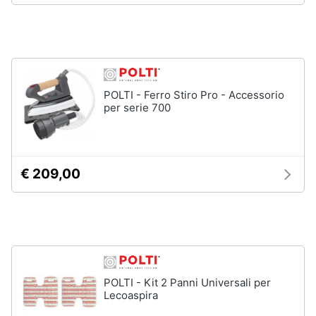
Piano
Assistenza
Cottura
clienti
Forno
da
incasso
Esci
Vedi
POLTI - Ferro Stiro Pro - Accessorio
tutti
per serie 700
Pulizia
casa
€ 209,00
e
stiro
Aspirapolvere
Dyson
Aspirapolvere
Vaporella
POLTI - Kit 2 Panni Universali per
Scopa
Lecoaspira
a
vapore