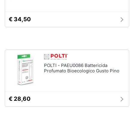
Vedi
tutti
€ 34,50
Elettrodomestici
in
Cucina
Friggitrice
ad
POLTI - PAEU0086 Battericida
aria
Profumato Bioecologico Gusto Pino
Macchina
caffè
Minipimer
€ 28,60
Estrattore
Vedi
tutti