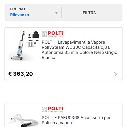
Smart
ORDINA PER
home
FILTRA
Rilevanza
Lavatrici
Prezzo più basso
Prezzo più alto
Valutazioni
e
Videogiochi
Asciugatrici
Asciugatrice
Audio
POLTI - Lavapavimenti a Vapore
Lavatrice
e
RollySteam WD30C Capacità 0,8 L
musica
Autonomia 35 min Colore Nero Grigio
Lavatrice
Bianco
carica
frontale
Clima
Lavasciuga
€ 363,20
Vedi
Arredo
tutti
Brico
e
Giardinaggio
Lavastoviglie
POLTI - PAEU0368 Accessorio per
Lavastoviglie
Pulizia a Vapore
da
Salute