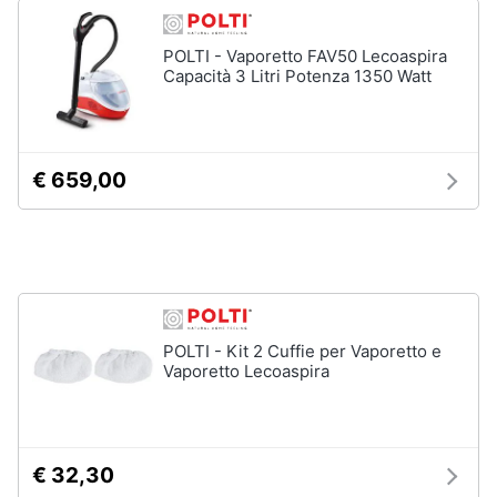
Forno
Elettrico
Animali
POLTI - Vaporetto FAV50 Lecoaspira
Cappa
Capacità 3 Litri Potenza 1350 Watt
cucina
Motori
Piano
Cottura
Libri,
€ 659,00
Vedi
cd
tutti
e
dvd
Elettrodomestici
Festività
da
e
incasso
ricorrenze
POLTI - Kit 2 Cuffie per Vaporetto e
Lavastoviglie
Vaporetto Lecoaspira
da
Incasso
Promozioni
Frigorifero
da
Servizi
incasso
€ 32,30