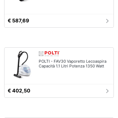
Incasso
e
igiene
Lavastoviglie
Bosch
€ 587,69
Lavastoviglie
Beauty
Whirlpool
Lavastoviglie
Giocattoli
libera
installazione
Prima
Vedi
tutti
infanzia
POLTI - FAV30 Vaporetto Lecoaspira
Capacità 1.1 Litri Potenza 1350 Watt
Fotografia
Forni,
Piani
Casalinghi
cottura
€ 402,50
e
Cappe
Abbigliamento
Forni
a
microonde
Sport