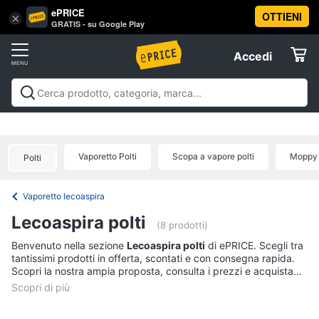
ePRICE
OTTIENI
Vai
×
Accedi
GRATIS - su Google Play
al
Registrati
menu
Accedi
Elettrodomestici
Offerte
Frigoriferi
Elettrodomestici
Frigoriferi e Congelatori
Lavatrici e
e
Elettrodomestici
Asciugatrici
Lavastoviglie
Forni, Piani cottura e
Congelatori
Cappe
Elettrodomestici da incasso
Pulizia casa e
Vaporetto Polti
Scopa a vapore polti
Moppy 
Cantinetta
Polti
stiro
Elettrodomestici in Cucina
Piccoli
Informatica
Vino
elettrodomestici
Elettrodomestici professionali e
industriali
Elettrodomestici in offerta
Offerte
Frigoriferi
Vaporetto lecoaspira
Telefonia
Congelatore
Lecoaspira polti
a
(8 prodotti)
pozzetto
Tv
Benvenuto nella sezione
Lecoaspira polti
di ePRICE. Scegli tra
Frigorifero
tantissimi prodotti in offerta, scontati e con consegna rapida.
e
combinato
Scopri la nostra ampia proposta, consulta i prezzi e acquista
Home
comodamente online.
Cinema
Vedi
tutti