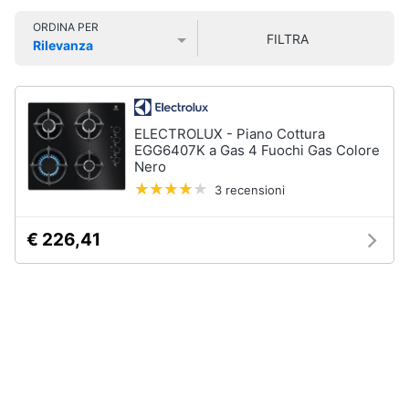
Smart
ORDINA PER
home
FILTRA
Rilevanza
Lavatrici
Prezzo più basso
Prezzo più alto
Valutazioni
e
Videogiochi
Asciugatrici
Asciugatrice
Audio
ELECTROLUX - Piano Cottura
Lavatrice
e
EGG6407K a Gas 4 Fuochi Gas Colore
Nero
musica
Lavatrice
carica
3 recensioni
frontale
Clima
Lavasciuga
€ 226,41
Vedi
Arredo
tutti
Brico
e
Giardinaggio
Lavastoviglie
Lavastoviglie
da
Salute