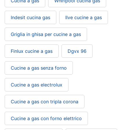
Cucina a gas
Whirlpool cucina gas
Piccoli
elettrodomestici
Indesit cucina gas
Ilve cucine a gas
Termoventilatore
Termoconvettore
Griglia in ghisa per cucine a gas
Condizionatori
fissi
Finlux cucine a gas
Dgvx 96
Caminetto
Vedi
Cucine a gas senza forno
tutti
Cucine a gas electrolux
Elettrodomestici
professionali
Cucine a gas con tripla corona
e
industriali
Abbattitore
Cucine a gas con forno elettrico
Macchine
da