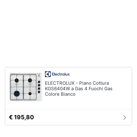
Forno
Elettrico
Animali
Cappa
cucina
Motori
Piano
Cottura
Libri,
Vedi
cd
tutti
e
dvd
Elettrodomestici
Festività
ELECTROLUX - Piano Cottura
da
e
KGS6404W a Gas 4 Fuochi Gas
incasso
Colore Bianco
ricorrenze
Lavastoviglie
da
Incasso
Promozioni
€ 195,80
Frigorifero
da
Servizi
incasso