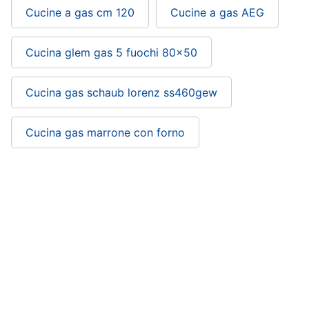
cucire
Cucine a gas cm 120
Cucine a gas AEG
professionali
Friggitrice
Cucina glem gas 5 fuochi 80x50
professionale
Idropulitrice
professionale
Cucina gas schaub lorenz ss460gew
Vedi
tutti
Cucina gas marrone con forno
Elettrodomestici
in
Cucina gas larghezza 55: si trova nelle
offerta
categorie
Frigoriferi
in
offerta
Forni, Piani Cottura e Cappe
Lavatrici
in
Elettrodomestici
offerta