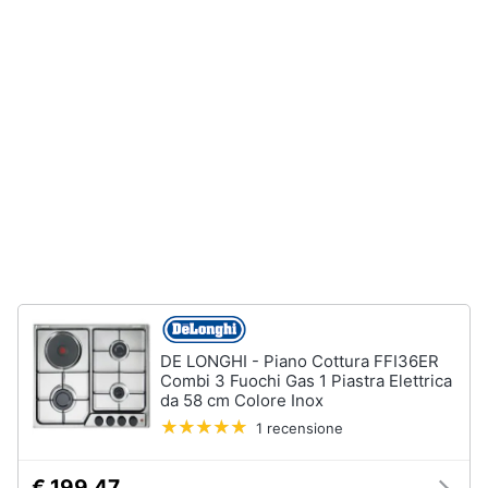
Piano
Assistenza
Cottura
clienti
Forno
da
incasso
Esci
Vedi
tutti
Pulizia
casa
e
stiro
Aspirapolvere
Dyson
DE LONGHI - Piano Cottura FFI36ER
Combi 3 Fuochi Gas 1 Piastra Elettrica
Aspirapolvere
da 58 cm Colore Inox
Vaporella
1 recensione
Scopa
a
vapore
€ 199,47