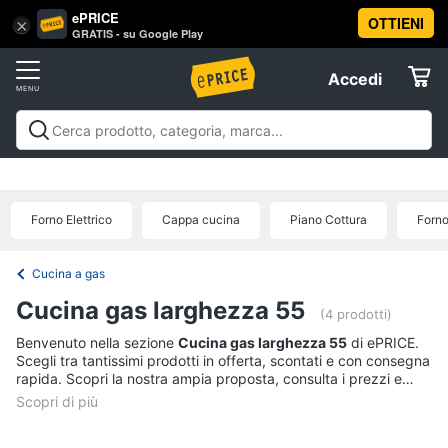
ePRICE
OTTIENI
Vai
×
Accedi
GRATIS - su Google Play
al
Registrati
menu
Accedi
Elettrodomestici
Offerte
Frigoriferi
Elettrodomestici
Frigoriferi e Congelatori
Lavatrici e
e
Elettrodomestici
Asciugatrici
Lavastoviglie
Forni, Piani cottura e
Congelatori
Cappe
Elettrodomestici da incasso
Pulizia casa e
Forno Elettrico
Cappa cucina
Piano Cottura
Forno
Cantinetta
stiro
Elettrodomestici in Cucina
Piccoli
Informatica
Vino
elettrodomestici
Elettrodomestici professionali e
industriali
Elettrodomestici in offerta
Offerte
Frigoriferi
Cucina a gas
Telefonia
Congelatore
Cucina gas larghezza 55
a
(4 prodotti)
pozzetto
Benvenuto nella sezione
Cucina gas larghezza 55
di ePRICE.
Tv
Frigorifero
Scegli tra tantissimi prodotti in offerta, scontati e con consegna
e
combinato
rapida. Scopri la nostra ampia proposta, consulta i prezzi e
Home
acquista comodamente online.
Cinema
Vedi
tutti