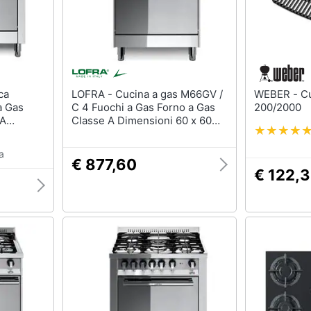
LOFRA - Cucina a gas M66GV /
WEBER - Cucina Griglie Q
a Gas
C 4 Fuochi a Gas Forno a Gas
200/2000
 A
Classe A Dimensioni 60 x 60
 Colore
cm Colore Inox Serie Maxima
60
a
€ 877,60
€ 122,