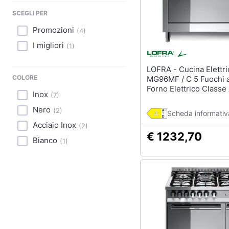
Sport
SCEGLI PER
Animali
Promozioni
(
4
)
I migliori
(
1
)
Motori
LOFRA - Cucina Elettrica
Libri, cd e dvd
COLORE
MG96MF / C 5 Fuochi 
Forno Elettrico Classe
Festività e ricorrenze
Inox
(
7
)
Dimensioni 90 x 60 cm
Inox Serie Maxima 90
Nero
(
2
)
Scheda informativ
Promozioni
Acciaio Inox
(
2
)
€ 1232,70
Bianco
(
1
)