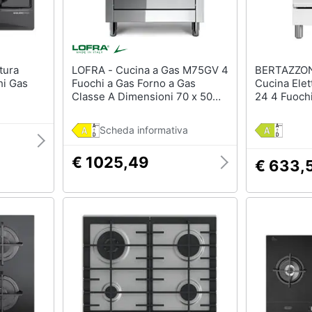
LOFRA - Cucina a Gas M75GV 4
BERTAZZON
i Gas
Fuochi a Gas Forno a Gas
Cucina Ele
Classe A Dimensioni 70 x 50
24 4 Fuochi
cm Colore Inox Serie Maxima
Ventilato C
70
60 x 60 cm 
Scheda informativa
Americana
€ 1025,49
€ 633,