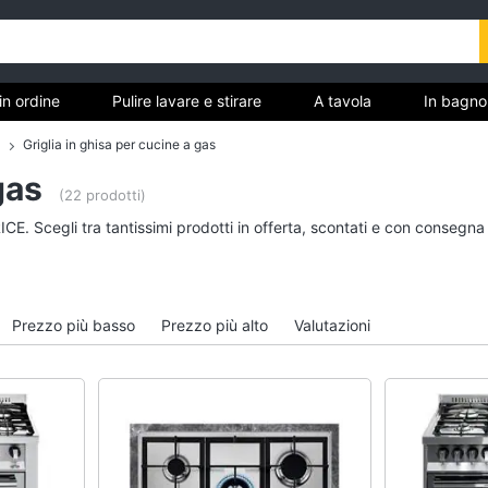
in ordine
Pulire lavare e stirare
A tavola
In bagno
Griglia in ghisa per cucine a gas
gas
(22 prodotti)
Tutto in ordine
Pulire lavare e stirar
CE. Scegli tra tantissimi prodotti in offerta, scontati e con consegna
Cestino
Scopa
Portabiancheria
Vaporella
Scolapiatti
Ferri da stiro
Prezzo più basso
Prezzo più alto
Valutazioni
Pattumiera differenziata
Stendibiancheria
Vedi tutti
Vedi tutti