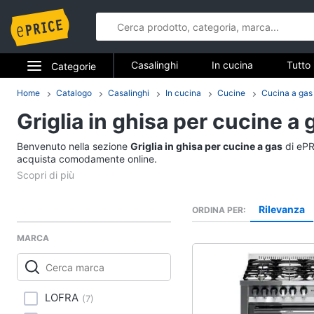
Casalinghi
In cucina
Tutto 
Categorie
Elettrodomestici
Home
Catalogo
Casalinghi
In cucina
Cucine
Cucina a gas
Casalinghi
Griglia in ghisa per cucine a 
Informatica
In cucina
Benvenuto nella sezione
Griglia in ghisa per cucine a gas
di ePRI
Telefonia
acquista comodamente online.
Friggitrice ad aria
Bilancia da cucina
Tv e Home Cinema
Pentola a pressione
Rilevanza
ORDINA PER
Smart home
Montalatte elettrico
MARCA
Vedi tutti
Videogiochi
Audio e musica
In bagno
LOFRA
(
7
)