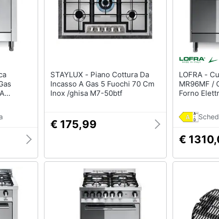
STAYLUX - Piano Cottura Da
LOFRA - Cucina Elettrica
Gas
Incasso A Gas 5 Fuochi 70 Cm
MR96MF / C
 A
Inox /ghisa M7-50btf
Forno Elett
 Colore
Dimensioni
Inox Serie
a
Sched
€ 175,99
€ 1310