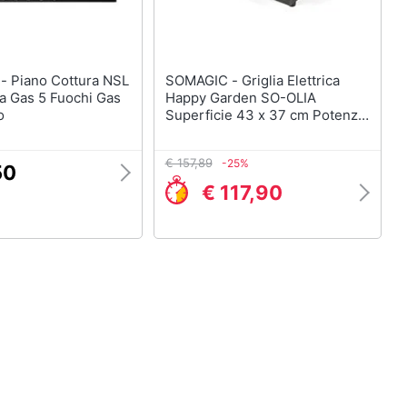
 NSL
SOMAGIC - Griglia Elettrica
 Gas 5 Fuochi Gas
Happy Garden SO-OLIA
o
Superficie 43 x 37 cm Potenza
2000 W Colore Nero
€ 157,89
-25%
50
€ 117,90