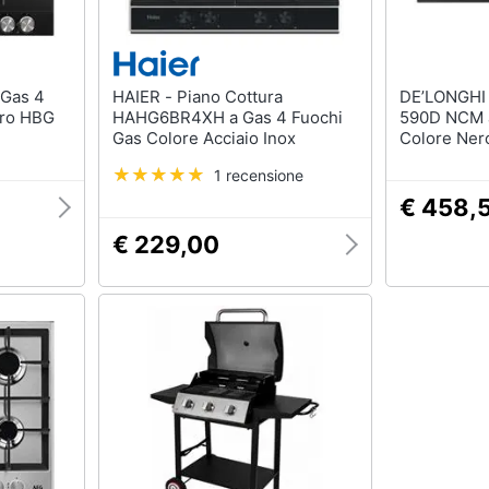
HAIER - Piano Cottura
DE’LONGHI - Piano Cottura
ero HBG
HAHG6BR4XH a Gas 4 Fuochi
590D NCM a
Gas Colore Acciaio Inox
Colore Ner
1 recensione
€ 458,
€ 229,00