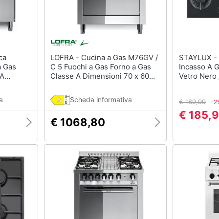
LOFRA - Cucina a Gas M76GV /
STAYLUX - Piano Cottura Da
a Gas
C 5 Fuochi a Gas Forno a Gas
Incasso A 
 A
Classe A Dimensioni 70 x 60
Vetro Nero 
 Colore
cm Colore Inox Serie Maxima
70
a
Scheda informativa
€ 189,99
-2
€ 185,
€ 1068,80