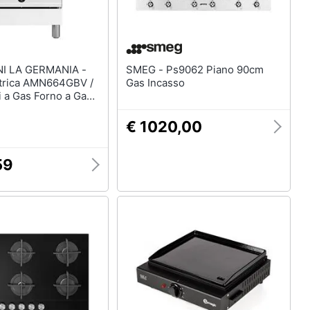
I LA GERMANIA -
SMEG - Ps9062 Piano 90cm
ttrica AMN664GBV /
Gas Incasso
 a Gas Forno a Gas
lasse A+ Dimensioni
Colore Bianco Serie
€ 1020,00
59