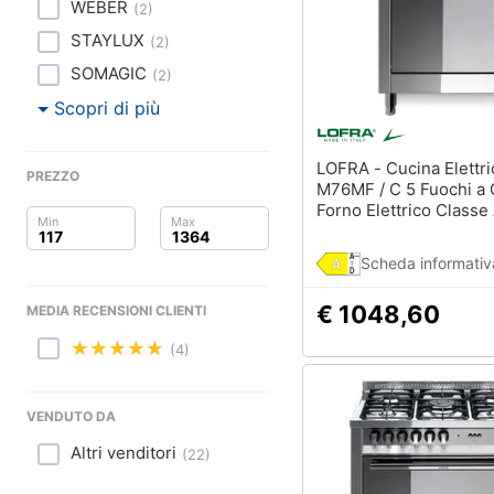
Clima
Portabiancheria
WEBER
(
2
)
Porta asciugamani
STAYLUX
(
2
)
Arredo
Asciugamani
SOMAGIC
(
2
)
Asciugamani elettrici
Brico e Giardinaggio
Scopri di più
Vedi tutti
Salute e igiene
LOFRA - Cucina Elettrica
PREZZO
M76MF / C 5 Fuochi a 
Beauty
Forno Elettrico Classe
Dimensioni 70 x 60 cm
Giocattoli
Inox Serie Maxima 70
Scheda informativ
Prima infanzia
€ 1048,60
MEDIA RECENSIONI CLIENTI
Fotografia
(4)
Casalinghi
VENDUTO DA
Abbigliamento
Altri venditori
(
22
)