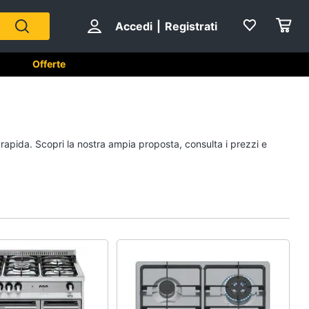
Accedi
|
Registrati
Offerte
e
A tavola
 rapida. Scopri la nostra ampia proposta, consulta i prezzi e
Posate
Coltelli
Piatti
Bicchieri
Vedi tutti