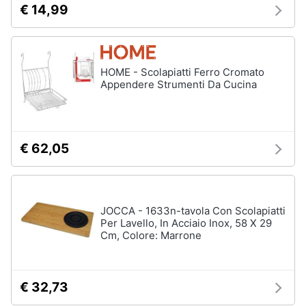
€ 14,99
stirare
e
igiene
Scopa
Vaporella
Beauty
Ferri
HOME - Scolapiatti Ferro Cromato
da
Appendere Strumenti Da Cucina
stiro
Giocattoli
Stendibiancheria
Prima
Vedi
€ 62,05
tutti
infanzia
Fotografia
A
JOCCA - 1633n-tavola Con Scolapiatti
tavola
Per Lavello, In Acciaio Inox, 58 X 29
Casalinghi
Cm, Colore: Marrone
Posate
Coltelli
Abbigliamento
Piatti
€ 32,73
Sport
Bicchieri