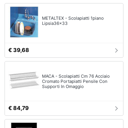
Vedi
Animali
tutti
METALTEX - Scolapiatti 1piano
Lipsia36x33
Motori
In
bagno
Libri,
cd
€ 39,68
Portabiancheria
e
Porta
dvd
asciugamani
Asciugamani
Festività
MACA - Scolapiatti Cm 76 Acciaio
Asciugamani
Cromato Portapiatti Pensile Con
e
elettrici
Supporti In Omaggio
ricorrenze
Vedi
tutti
Promozioni
€ 84,79
Servizi