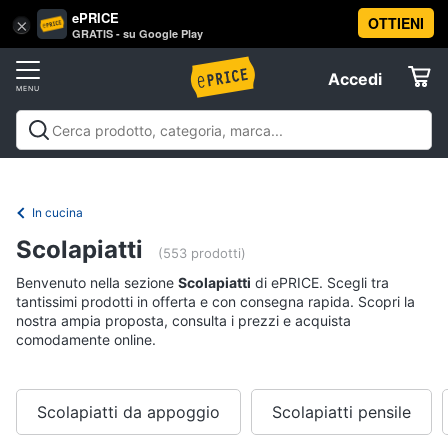
ePRICE
OTTIENI
Vai
×
Accedi
GRATIS - su Google Play
al
Registrati
menu
Accedi
Casalinghi
Offerte
In
Casalinghi
In cucina
Tutto in ordine
Pulire lavare e
cucina
Elettrodomestici
stirare
A tavola
In bagno
Offerte
Friggitrice
In cucina
ad
Informatica
aria
Scolapiatti
(553 prodotti)
Bilancia
Benvenuto nella sezione
Scolapiatti
di ePRICE. Scegli tra
da
Telefonia
cucina
tantissimi prodotti in offerta e con consegna rapida. Scopri la
nostra ampia proposta, consulta i prezzi e acquista
Pentola
comodamente online.
Tv
a
pressione
e
Home
Montalatte
Cinema
elettrico
Scolapiatti da appoggio
Scolapiatti pensile