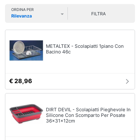
Vedi
Smart
tutti
ORDINA PER
home
FILTRA
Rilevanza
Prezzo più basso
Prezzo più alto
Valutazioni
Videogiochi
Tutto
in
ordine
Audio
METALTEX - Scolapiatti 1piano Con
e
Bacino 46c
Cestino
musica
Portabiancheria
Scolapiatti
Clima
Pattumiera
€ 28,96
differenziata
Arredo
Vedi
tutti
Brico
DIRT DEVIL - Scolapiatti Pieghevole In
e
Silicone Con Scomparto Per Posate
36x31x12cm
Giardinaggio
Pulire
lavare
Salute
e