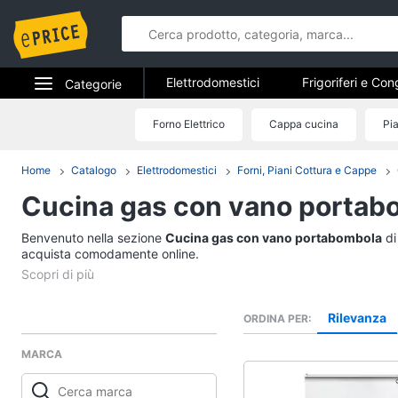
Elettrodomestici
Frigoriferi e Con
Categorie
Forni, Piani cottura e Cappe
Elet
Elettrodomestici
Forno Elettrico
Cappa cucina
Pi
Elettrodome
Piccoli elettrodomestici
Elettrodom
Informatica
Home
Catalogo
Elettrodomestici
Forni, Piani Cottura e Cappe
Frigoriferi e Congela
Cucina gas con vano portab
Telefonia
Cantinetta Vino
Frigoriferi
Benvenuto nella sezione
Tv e Home Cinema
Cucina gas con vano portabombola
di
Congelatore a pozzet
acquista comodamente online.
Smart home
Frigorifero combinato
Vedi tutti
Videogiochi
Rilevanza
ORDINA PER
MARCA
Audio e musica
Elettrodomestici da 