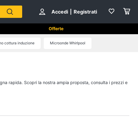
Accedi
|
Registrati
Offerte
tici in Cucina
no cottura induzione
Microonde Whirlpool
Forni, Piani cottura e Cappe
sso
Forni a microonde
Forno Elettrico
egna rapida. Scopri la nostra ampia proposta, consulta i prezzi e
ol
Cappa cucina
Piano Cottura
Vedi tutti
Cucina
Piccoli elettrodomestici