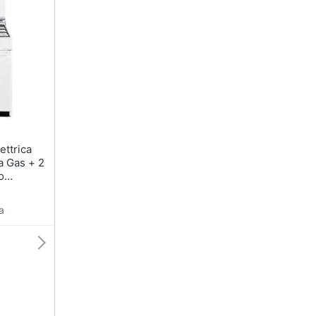
sso
Aspirapolvere Dyson
Friggitrice ad aria
Aspirapolvere
Macchina caffè
Vaporella
Minipimer
Scopa a vapore
Estrattore
Vedi tutti
Vedi tutti
Elettrodomestici in offerta
riali
a Gas + 2
Frigoriferi in offerta
o
e B
Lavatrici in offerta
 Colore
a
Asciugatrice in offerta
Microonde in offerta
ale
onale
Vedi tutti