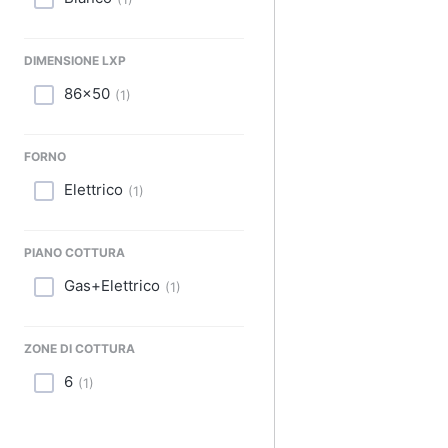
Sport
Animali
DIMENSIONE LXP
Motori
86x50
(
1
)
Libri, cd e dvd
FORNO
Festività e ricorrenze
Elettrico
(
1
)
Promozioni
PIANO COTTURA
Gas+Elettrico
(
1
)
ZONE DI COTTURA
6
(
1
)