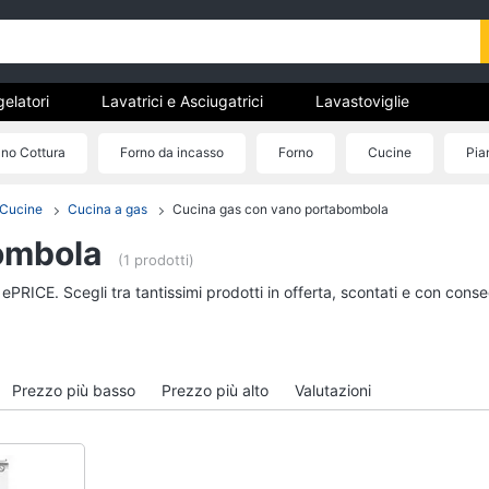
gelatori
Lavatrici e Asciugatrici
Lavastoviglie
trodomestici da incasso
Pulizia casa e stiro
Elettrodomes
ano Cottura
Forno da incasso
Forno
Cucine
Pia
stici
estici professionali e industriali
Elettrodomestici in offerta
Cucine
Cucina a gas
Cucina gas con vano portabombola
tori
Lavatrici e Asciugatrici
Lavastoviglie
ombola
Asciugatrice
Lavastoviglie da Inca
(1 prodotti)
Lavatrice
Lavastoviglie Bosch
 ePRICE. Scegli tra tantissimi prodotti in offerta, scontati e con cons
to
Lavatrice carica frontale
Lavastoviglie Whirlpo
Lavasciuga
Lavastoviglie libera
installazione
Vedi tutti
Prezzo più basso
Prezzo più alto
Valutazioni
Vedi tutti
incasso
Pulizia casa e stiro
Elettrodomestici in 