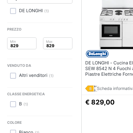
Clima
Lavastoviglie da Inca
DE LONGHI
(
1
)
Arredo
Frigorifero da incasso
Piano Cottura
Brico e Giardinaggio
PREZZO
Forno da incasso
Salute e igiene
Vedi tutti
Beauty
DE LONGHI - Cucina Elettrica
Elettrodomestici
VENDUTO DA
Giocattoli
professionali e indust
SEW 8542 N 4 Fuochi 
Piastre Elettriche Forn
Altri venditori
(
1
)
Abbattitore
Elettrico Statico Class
Prima infanzia
Macchine da cucire
Dimensioni 86 x 50 cm
Scheda informativ
professionali
Bianco
Fotografia
CLASSE ENERGETICA
Friggitrice profession
€ 829,00
B
(
1
)
Casalinghi
Idropulitrice professi
Vedi tutti
Abbigliamento
COLORE
Bianco
(
1
)