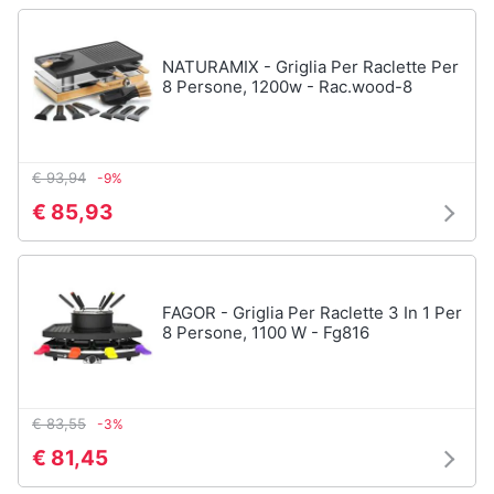
Piano
Assistenza
Cottura
clienti
Forno
NATURAMIX - Griglia Per Raclette Per
da
8 Persone, 1200w - Rac.wood-8
incasso
Esci
Vedi
tutti
€ 93,94
-9%
€ 85,93
Pulizia
casa
e
stiro
FAGOR - Griglia Per Raclette 3 In 1 Per
8 Persone, 1100 W - Fg816
Aspirapolvere
Dyson
Aspirapolvere
Vaporella
€ 83,55
-3%
Scopa
€ 81,45
a
vapore