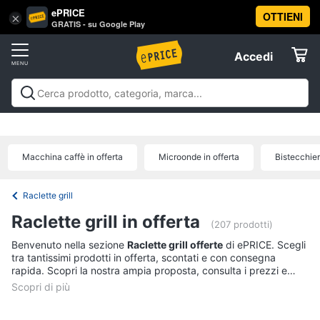
ePRICE
OTTIENI
Vai
×
Accedi
GRATIS - su Google Play
al
Registrati
menu
Accedi
Elettrodomestici
Offerte
Frigoriferi
Elettrodomestici
Frigoriferi e Congelatori
Lavatrici e
e
Elettrodomestici
Asciugatrici
Lavastoviglie
Forni, Piani cottura e
Congelatori
Cappe
Elettrodomestici da incasso
Pulizia casa e
Macchina caffè in offerta
Microonde in offerta
Bistecchier
Cantinetta
stiro
Elettrodomestici in Cucina
Piccoli
Informatica
Vino
elettrodomestici
Elettrodomestici professionali e
industriali
Elettrodomestici in offerta
Offerte
Frigoriferi
Raclette grill
Telefonia
Congelatore
Raclette grill in offerta
a
(207 prodotti)
pozzetto
Benvenuto nella sezione
Raclette grill offerte
di ePRICE. Scegli
Tv
Frigorifero
tra tantissimi prodotti in offerta, scontati e con consegna
e
combinato
rapida. Scopri la nostra ampia proposta, consulta i prezzi e
Home
acquista comodamente online.
Cinema
Vedi
tutti