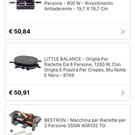
Asciugatrice
Persone - 600 W - Rivestimento
in
Antiaderente - 19,7 X 19,7 Cm
offerta
Microonde
in
offerta
€ 50,84
Vedi
tutti
LITTLE BALANCE - Griglia Per
Raclette Da 8 Persone, 1200 W, Con
Griglia E Piastra Per Crepes, Blu Notte
E Nero - 8749
€ 50,91
BESTRON - Macchina per Raclette per
2 Persone 350W AGR102 TG