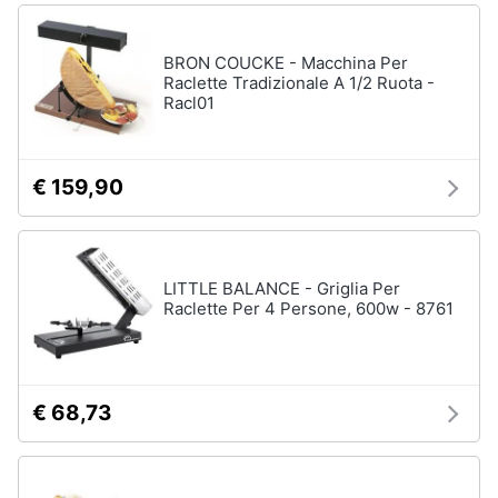
Piccoli
elettrodomestici
BRON COUCKE - Macchina Per
Termoventilatore
Raclette Tradizionale A 1/2 Ruota -
Racl01
Termoconvettore
Condizionatori
fissi
€ 159,90
Caminetto
Vedi
tutti
LITTLE BALANCE - Griglia Per
Raclette Per 4 Persone, 600w - 8761
Elettrodomestici
professionali
e
industriali
€ 68,73
Abbattitore
Macchine
da