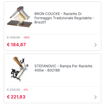
Vedi
tutti
BRON COUCKE - Raclette Di
Formaggio Tradizionale Regolabile -
Brez01
Elettrodomestici
in
€ 339,60
-46%
Cucina
€ 184,87
Friggitrice
ad
aria
Macchina
caffè
STEFANOVIC - Rampa Per Raclette
400w - B02188
Minipimer
Estrattore
Vedi
€ 229,90
-4%
tutti
€ 221,83