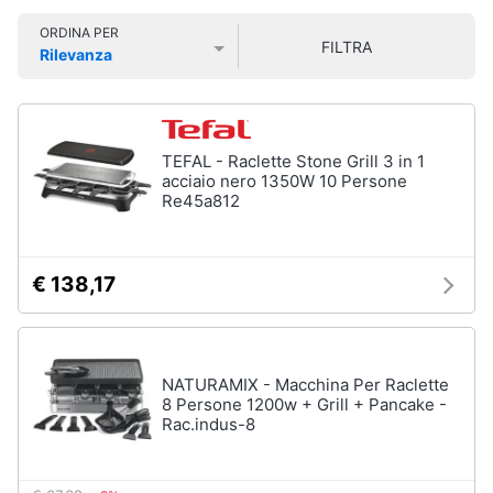
Smart
ORDINA PER
home
FILTRA
Rilevanza
Lavatrici
Prezzo più basso
Prezzo più alto
Valutazioni
e
Videogiochi
Asciugatrici
Asciugatrice
Audio
TEFAL - Raclette Stone Grill 3 in 1
Lavatrice
e
acciaio nero 1350W 10 Persone
Re45a812
musica
Lavatrice
carica
frontale
Clima
Lavasciuga
€ 138,17
Vedi
Arredo
tutti
Brico
NATURAMIX - Macchina Per Raclette
e
8 Persone 1200w + Grill + Pancake -
Rac.indus-8
Giardinaggio
Lavastoviglie
Lavastoviglie
da
Salute