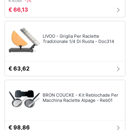
€ 67,69
-2%
Incasso
e
€ 66,13
igiene
Lavastoviglie
Bosch
Lavastoviglie
Beauty
Whirlpool
LIVOO - Griglia Per Raclette
Lavastoviglie
Tradizionale 1/4 Di Ruota - Doc314
Giocattoli
libera
installazione
Prima
Vedi
tutti
infanzia
€ 63,62
Fotografia
Forni,
Piani
Casalinghi
BRON COUCKE - Kit Reblochade Per
cottura
Macchina Raclette Alpage - Reb01
e
Cappe
Abbigliamento
Forni
a
microonde
Sport
€ 98,86