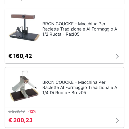
Forno
Elettrico
Animali
Cappa
cucina
BRON COUCKE - Macchina Per
Motori
Raclette Tradizionale Al Formaggio A
Piano
1/2 Ruota - Racl05
Cottura
Libri,
Vedi
cd
tutti
e
€ 160,42
dvd
Elettrodomestici
Festività
da
BRON COUCKE - Macchina Per
e
incasso
Raclette Al Formaggio Tradizionale A
ricorrenze
1/4 Di Ruota - Brez05
Lavastoviglie
da
Incasso
Promozioni
€ 228,49
-12%
Frigorifero
da
Servizi
€ 200,23
incasso