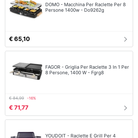
cucire
DOMO - Macchina Per Raclette Per 8
professionali
Persone 1400w - Do9262g
Friggitrice
professionale
Idropulitrice
professionale
€ 65,10
Vedi
tutti
FAGOR - Griglia Per Raclette 3 In 1 Per
8 Persone, 1400 W - Fgrg8
Elettrodomestici
in
offerta
€ 84,99
-16%
Frigoriferi
in
€ 71,77
offerta
Lavatrici
in
offerta
YOUDOIT - Raclette E Grill Per 4