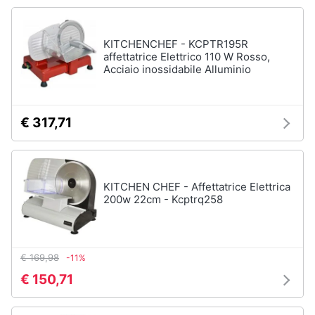
Forno
Elettrico
Animali
Cappa
KITCHENCHEF - KCPTR195R
cucina
affettatrice Elettrico 110 W Rosso,
Motori
Acciaio inossidabile Alluminio
Piano
Cottura
Libri,
Vedi
cd
€ 317,71
tutti
e
dvd
Elettrodomestici
KITCHEN CHEF - Affettatrice Elettrica
Festività
da
200w 22cm - Kcptrq258
e
incasso
ricorrenze
Lavastoviglie
da
Incasso
Promozioni
€ 169,98
-11%
Frigorifero
€ 150,71
da
Servizi
incasso