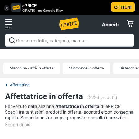
ePRICE
OTTIENI
Vai
×
Accedi
GRATIS - su Google Play
al
Registrati
menu
Accedi
Elettrodomestici
Offerte
Frigoriferi
Elettrodomestici
Frigoriferi e Congelatori
Lavatrici e
e
Elettrodomestici
Asciugatrici
Lavastoviglie
Forni, Piani cottura e
Congelatori
Cappe
Elettrodomestici da incasso
Pulizia casa e
Macchina caffè in offerta
Microonde in offerta
Bistecchier
Cantinetta
stiro
Elettrodomestici in Cucina
Piccoli
Informatica
Vino
elettrodomestici
Elettrodomestici professionali e
industriali
Elettrodomestici in offerta
Offerte
Frigoriferi
Affettatrice
Telefonia
Congelatore
Affettatrice in offerta
a
(2226 prodotti)
pozzetto
Benvenuto nella sezione
Affettatrice in offerta
di ePRICE.
Tv
Frigorifero
Scegli tra tantissimi prodotti in offerta, scontati e con consegna
e
combinato
rapida. Scopri la nostra ampia proposta, consulta i prezzi e
Home
acquista comodamente online.
Cinema
Vedi
tutti