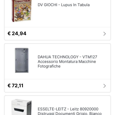
DV GIOCHI - Lupus In Tabula
Vedi
tutti
€ 24,94
Elettrodomestici
in
Cucina
Friggitrice
ad
DAHUA TECHNOLOGY - VTM127
aria
Accessorio Montatura Macchine
Fotografiche
Macchina
caffè
Minipimer
€ 72,11
Estrattore
Vedi
tutti
ESSELTE-LEITZ - Leitz 80920000
Distruggi Documenti Grigio, Bianco