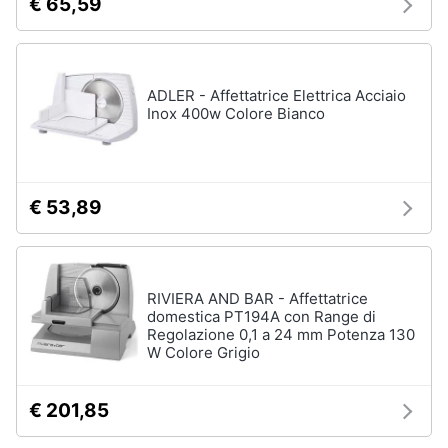
€ 65,59
Asciugatrice
in
offerta
Microonde
in
ADLER - Affettatrice Elettrica Acciaio
offerta
Inox 400w Colore Bianco
Vedi
tutti
€ 53,89
RIVIERA AND BAR - Affettatrice
domestica PT194A con Range di
Regolazione 0,1 a 24 mm Potenza 130
W Colore Grigio
€ 201,85