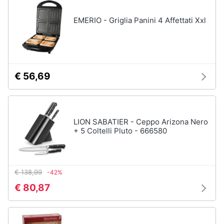
Piano
Assistenza
Cottura
clienti
EMERIO - Griglia Panini 4 Affettati Xxl
Forno
da
incasso
Esci
Vedi
tutti
€ 56,69
Pulizia
casa
LION SABATIER - Ceppo Arizona Nero
e
+ 5 Coltelli Pluto - 666580
stiro
Aspirapolvere
Dyson
€ 138,99
-42%
Aspirapolvere
€ 80,87
Vaporella
Scopa
a
vapore