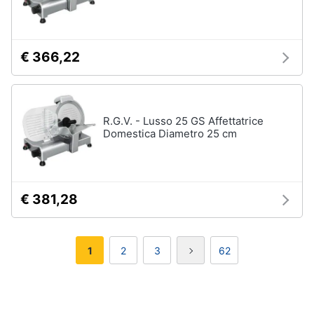
€ 366,22
R.G.V. - Lusso 25 GS Affettatrice
Domestica Diametro 25 cm
€ 381,28
1
2
3
62