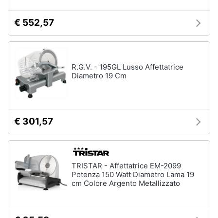
cucire
professionali
€ 552,57
Friggitrice
professionale
Idropulitrice
professionale
R.G.V. - 195GL Lusso Affettatrice
Diametro 19 Cm
Vedi
tutti
€ 301,57
Elettrodomestici
in
offerta
Frigoriferi
TRISTAR - Affettatrice EM-2099
in
Potenza 150 Watt Diametro Lama 19
offerta
cm Colore Argento Metallizzato
Lavatrici
in
offerta