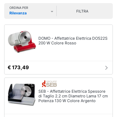
Smart
ORDINA PER
home
FILTRA
Rilevanza
Lavatrici
Prezzo più basso
Prezzo più alto
Valutazioni
e
Videogiochi
Asciugatrici
Asciugatrice
Audio
DOMO - Affettatrice Elettrica DO522S
Lavatrice
e
200 W Colore Rosso
musica
Lavatrice
carica
frontale
Clima
Lavasciuga
€ 173,49
Vedi
Arredo
tutti
Brico
SEB - Affettatrice Elettrica Spessore
e
di Taglio 2.2 cm Diametro Lama 17 cm
Potenza 130 W Colore Argento
Giardinaggio
Lavastoviglie
Lavastoviglie
da
Salute