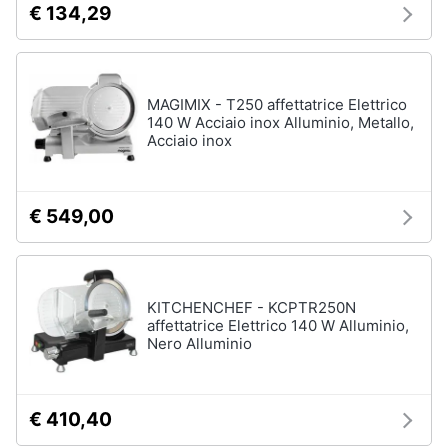
Incasso
€ 134,29
e
igiene
Lavastoviglie
Bosch
Lavastoviglie
Beauty
Whirlpool
MAGIMIX - T250 affettatrice Elettrico
140 W Acciaio inox Alluminio, Metallo,
Lavastoviglie
Acciaio inox
Giocattoli
libera
installazione
Prima
Vedi
€ 549,00
tutti
infanzia
Fotografia
Forni,
KITCHENCHEF - KCPTR250N
Piani
affettatrice Elettrico 140 W Alluminio,
Casalinghi
cottura
Nero Alluminio
e
Cappe
Abbigliamento
Forni
a
€ 410,40
microonde
Sport