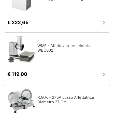
Piccoli
elettrodomestici
Termoventilatore
€ 222,65
Termoconvettore
Condizionatori
fissi
Caminetto
WMF - Affettaverdure elettrico
WBC002
Vedi
tutti
€ 119,00
Elettrodomestici
professionali
e
industriali
R.G.V. - 275A Lusso Affettatrice
Abbattitore
Diametro 27 Cm
Macchine
da