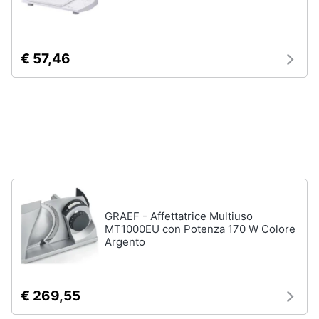
Incasso
e
igiene
Lavastoviglie
Bosch
€ 57,46
Lavastoviglie
Beauty
Whirlpool
Lavastoviglie
Giocattoli
libera
installazione
Prima
Vedi
tutti
infanzia
Fotografia
GRAEF - Affettatrice Multiuso
Forni,
Piani
MT1000EU con Potenza 170 W Colore
Casalinghi
cottura
Argento
e
Cappe
Abbigliamento
Forni
€ 269,55
a
microonde
Sport