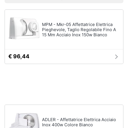
Prezzo più basso
Prezzo più alto
Valutazioni
Smart
home
Lavatrici
MPM - Mkr-05 Affettatrice Elettrica
e
Videogiochi
Asciugatrici
Pieghevole, Taglio Regolabile Fino A
15 Mm Acciaio Inox 150w Bianco
Asciugatrice
Audio
Lavatrice
e
musica
Lavatrice
€ 96,44
carica
frontale
Clima
Lavasciuga
Vedi
Arredo
tutti
Brico
e
Giardinaggio
Lavastoviglie
ADLER - Affettatrice Elettrica Acciaio
Lavastoviglie
Inox 400w Colore Bianco
da
Salute