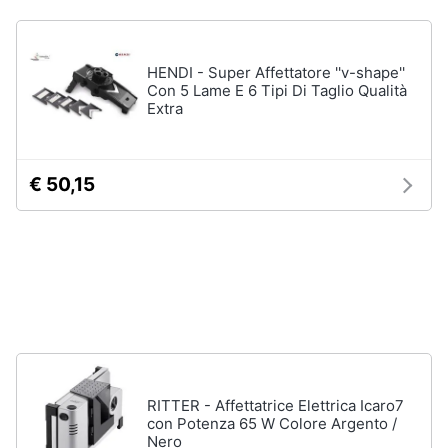
Piano
Assistenza
Cottura
clienti
Forno
da
HENDI - Super Affettatore ''v-shape''
incasso
Esci
Con 5 Lame E 6 Tipi Di Taglio Qualità
Extra
Vedi
tutti
€ 50,15
Pulizia
casa
e
stiro
Aspirapolvere
Dyson
Aspirapolvere
Vaporella
RITTER - Affettatrice Elettrica Icaro7
Scopa
con Potenza 65 W Colore Argento /
a
Nero
vapore