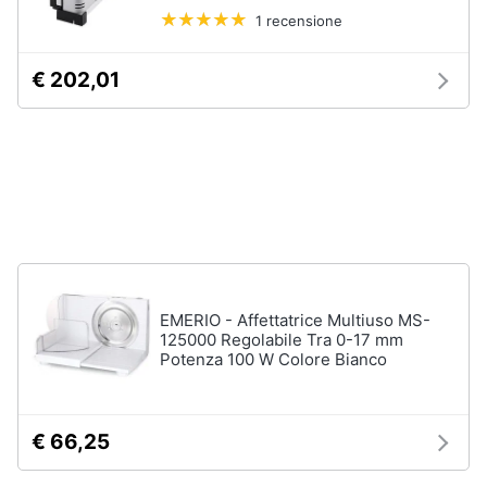
1 recensione
Vedi
tutti
€ 202,01
Elettrodomestici
in
Cucina
Friggitrice
ad
aria
Macchina
caffè
EMERIO - Affettatrice Multiuso MS-
Minipimer
125000 Regolabile Tra 0-17 mm
Potenza 100 W Colore Bianco
Estrattore
Vedi
tutti
€ 66,25