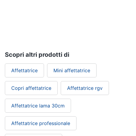
Piccoli
elettrodomestici
Termoventilatore
Termoconvettore
Condizionatori
fissi
Scopri altri prodotti di
Caminetto
Vedi
Affettatrice
Mini affettatrice
tutti
Copri affettatrice
Affettatrice rgv
Elettrodomestici
professionali
Affettatrice lama 30cm
e
industriali
Abbattitore
Affettatrice professionale
Macchine
da