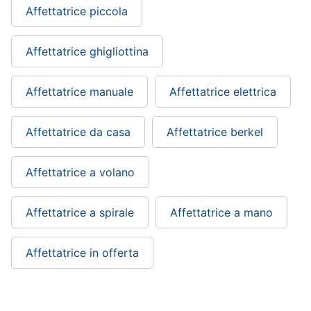
cucire
Affettatrice piccola
professionali
Friggitrice
Affettatrice ghigliottina
professionale
Idropulitrice
professionale
Affettatrice manuale
Affettatrice elettrica
Vedi
tutti
Affettatrice da casa
Affettatrice berkel
Affettatrice a volano
Elettrodomestici
in
offerta
Affettatrice a spirale
Affettatrice a mano
Frigoriferi
in
offerta
Affettatrice in offerta
Lavatrici
in
offerta