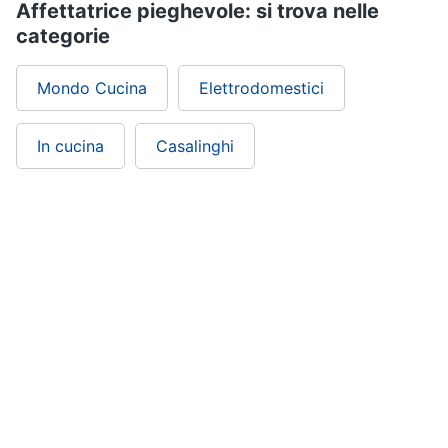
Asciugatrice
Affettatrice pieghevole: si trova nelle
in
categorie
offerta
Microonde
in
Mondo Cucina
Elettrodomestici
offerta
Vedi
In cucina
Casalinghi
tutti
ePRICE ti serve