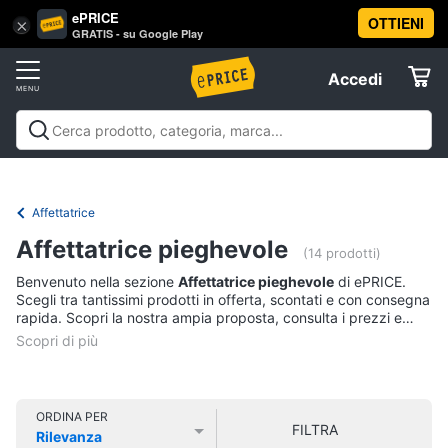
ePRICE
OTTIENI
Vai
×
Accedi
GRATIS - su Google Play
al
Registrati
menu
Accedi
Elettrodomestici
Offerte
Frigoriferi
Elettrodomestici
Frigoriferi e Congelatori
Lavatrici e
e
Elettrodomestici
Asciugatrici
Lavastoviglie
Forni, Piani cottura e
Congelatori
Cappe
Elettrodomestici da incasso
Pulizia casa e
Affettatrice
Cantinetta
stiro
Elettrodomestici in Cucina
Piccoli
Informatica
Vino
Affettatrice pieghevole
elettrodomestici
Elettrodomestici professionali e
(14 prodotti)
industriali
Elettrodomestici in offerta
Offerte
Frigoriferi
Benvenuto nella sezione
Affettatrice pieghevole
di ePRICE.
Telefonia
Congelatore
Scegli tra tantissimi prodotti in offerta, scontati e con consegna
a
rapida. Scopri la nostra ampia proposta, consulta i prezzi e
pozzetto
acquista comodamente online.
Tv
Frigorifero
e
combinato
Home
Cinema
Vedi
ORDINA PER
FILTRA
tutti
Rilevanza