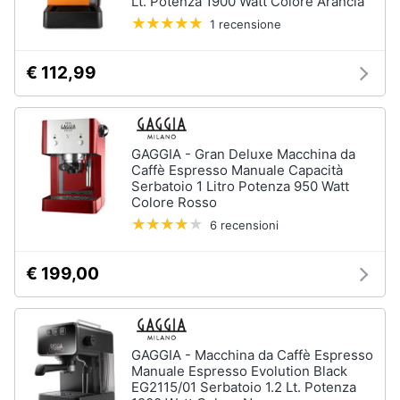
Lt. Potenza 1900 Watt Colore Arancia
Incasso
e
1 recensione
igiene
Lavastoviglie
Bosch
€ 112,99
Lavastoviglie
Beauty
Whirlpool
Lavastoviglie
Giocattoli
libera
installazione
GAGGIA - Gran Deluxe Macchina da
Caffè Espresso Manuale Capacità
Prima
Vedi
Serbatoio 1 Litro Potenza 950 Watt
tutti
infanzia
Colore Rosso
6 recensioni
Fotografia
Forni,
€ 199,00
Piani
Casalinghi
cottura
e
Cappe
Abbigliamento
GAGGIA - Macchina da Caffè Espresso
Forni
Manuale Espresso Evolution Black
a
EG2115/01 Serbatoio 1.2 Lt. Potenza
microonde
Sport