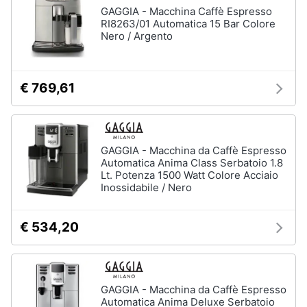
Asciugatrice
GAGGIA - Macchina Caffè Espresso
in
RI8263/01 Automatica 15 Bar Colore
offerta
Nero / Argento
Microonde
in
offerta
€ 769,61
Vedi
tutti
GAGGIA - Macchina da Caffè Espresso
Automatica Anima Class Serbatoio 1.8
Lt. Potenza 1500 Watt Colore Acciaio
Inossidabile / Nero
€ 534,20
GAGGIA - Macchina da Caffè Espresso
Automatica Anima Deluxe Serbatoio