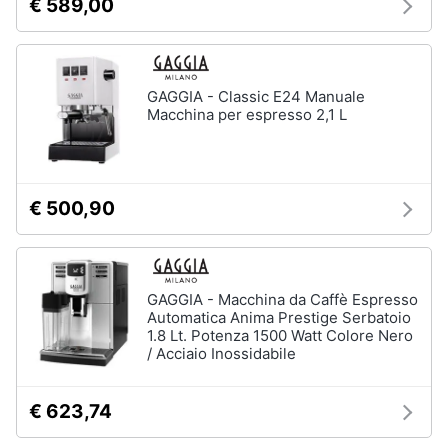
€ 589,00
Piccoli
elettrodomestici
Termoventilatore
GAGGIA - Classic E24 Manuale
Termoconvettore
Macchina per espresso 2,1 L
Condizionatori
fissi
Caminetto
€ 500,90
Vedi
tutti
GAGGIA - Macchina da Caffè Espresso
Automatica Anima Prestige Serbatoio
Elettrodomestici
professionali
1.8 Lt. Potenza 1500 Watt Colore Nero
e
/ Acciaio Inossidabile
industriali
Abbattitore
€ 623,74
Macchine
da