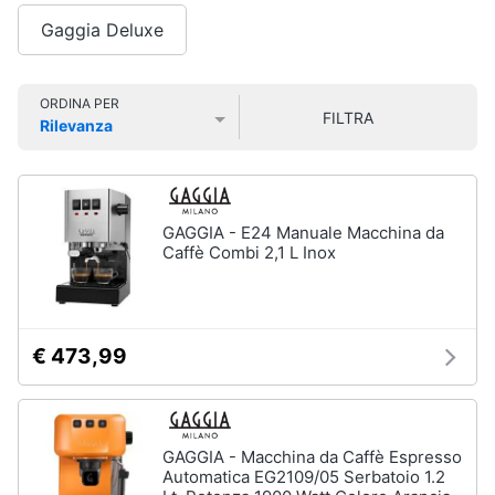
Smart
Gaggia Deluxe
home
Lavatrici
e
Videogiochi
ORDINA PER
Asciugatrici
FILTRA
Rilevanza
Asciugatrice
Prezzo più basso
Prezzo più alto
Valutazioni
Audio
Lavatrice
e
musica
Lavatrice
carica
GAGGIA - E24 Manuale Macchina da
frontale
Caffè Combi 2,1 L Inox
Clima
Lavasciuga
Vedi
Arredo
tutti
€ 473,99
Brico
e
Giardinaggio
Lavastoviglie
GAGGIA - Macchina da Caffè Espresso
Lavastoviglie
Automatica EG2109/05 Serbatoio 1.2
da
Salute