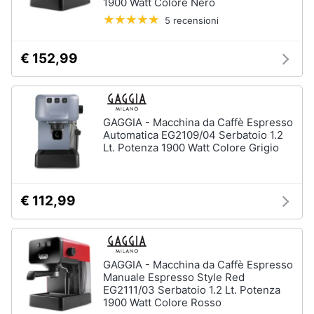
1900 Watt Colore Nero
Forno
5 recensioni
Elettrico
Animali
Cappa
cucina
€ 152,99
Motori
Piano
Cottura
Libri,
Vedi
cd
GAGGIA - Macchina da Caffè Espresso
tutti
e
Automatica EG2109/04 Serbatoio 1.2
Lt. Potenza 1900 Watt Colore Grigio
dvd
Elettrodomestici
Festività
da
€ 112,99
e
incasso
ricorrenze
Lavastoviglie
da
Incasso
Promozioni
GAGGIA - Macchina da Caffè Espresso
Frigorifero
Manuale Espresso Style Red
da
EG2111/03 Serbatoio 1.2 Lt. Potenza
Servizi
incasso
1900 Watt Colore Rosso