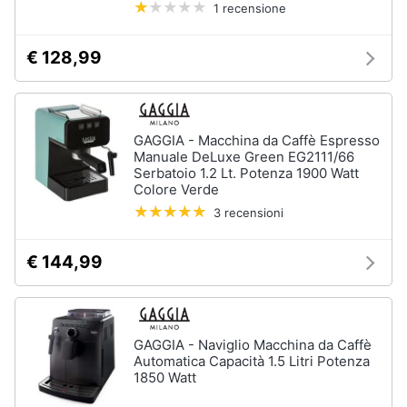
Piano
1 recensione
Assistenza
Cottura
clienti
Forno
€ 128,99
da
incasso
Esci
Vedi
tutti
GAGGIA - Macchina da Caffè Espresso
Manuale DeLuxe Green EG2111/66
Serbatoio 1.2 Lt. Potenza 1900 Watt
Colore Verde
Pulizia
3 recensioni
casa
e
stiro
€ 144,99
Aspirapolvere
Dyson
Aspirapolvere
GAGGIA - Naviglio Macchina da Caffè
Vaporella
Automatica Capacità 1.5 Litri Potenza
Scopa
1850 Watt
a
vapore