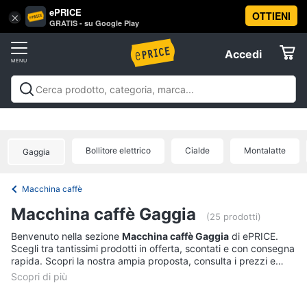
ePRICE
OTTIENI
Vai
×
Accedi
GRATIS - su Google Play
al
Registrati
menu
Accedi
Elettrodomestici
Offerte
Frigoriferi
Elettrodomestici
Frigoriferi e Congelatori
Lavatrici e
e
Elettrodomestici
Asciugatrici
Lavastoviglie
Forni, Piani cottura e
Congelatori
Cappe
Elettrodomestici da incasso
Pulizia casa e
Bollitore elettrico
Cialde
Montalatte
Cantinetta
Gaggia
stiro
Elettrodomestici in Cucina
Piccoli
Informatica
Vino
elettrodomestici
Elettrodomestici professionali e
industriali
Elettrodomestici in offerta
Offerte
Frigoriferi
Macchina caffè
Telefonia
Congelatore
Macchina caffè Gaggia
a
(25 prodotti)
pozzetto
Tv
Benvenuto nella sezione
Macchina caffè Gaggia
di ePRICE.
Frigorifero
Scegli tra tantissimi prodotti in offerta, scontati e con consegna
e
combinato
rapida. Scopri la nostra ampia proposta, consulta i prezzi e
Home
acquista comodamente online.
Cinema
Vedi
tutti