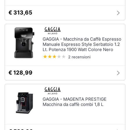
Vedi
€ 313,65
tutti
GAGGIA - Macchina da Caffè Espresso
Elettrodomestici
in
Manuale Espresso Style Serbatoio 1.2
Cucina
Lt. Potenza 1900 Watt Colore Nero
2 recensioni
Friggitrice
ad
aria
€ 128,99
Macchina
caffè
Minipimer
Estrattore
GAGGIA - MAGENTA PRESTIGE
Macchina da caffè combi 1,8 L
Vedi
tutti