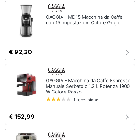
cucire
professionali
GAGGIA - MD15 Macchina da Caffè
Friggitrice
con 15 impostazioni Colore Grigio
professionale
Idropulitrice
professionale
Vedi
€ 92,20
tutti
GAGGIA - Macchina da Caffè Espresso
Elettrodomestici
Manuale Serbatoio 1.2 L Potenza 1900
in
W Colore Rosso
offerta
1 recensione
Frigoriferi
in
offerta
€ 152,99
Lavatrici
in
offerta