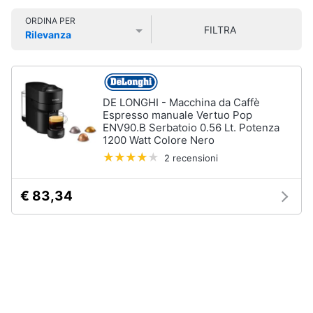
Smart
ORDINA PER
home
FILTRA
Rilevanza
Lavatrici
Prezzo più basso
Prezzo più alto
Valutazioni
e
Videogiochi
Asciugatrici
Asciugatrice
Audio
DE LONGHI - Macchina da Caffè
Lavatrice
e
Espresso manuale Vertuo Pop
ENV90.B Serbatoio 0.56 Lt. Potenza
musica
Lavatrice
1200 Watt Colore Nero
carica
frontale
2 recensioni
Clima
Lavasciuga
€ 83,34
Vedi
Arredo
tutti
Brico
e
Giardinaggio
Lavastoviglie
Lavastoviglie
da
Salute