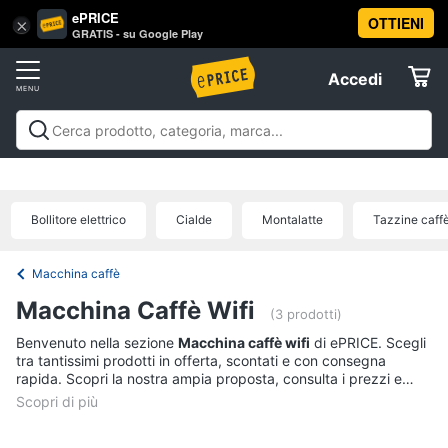
ePRICE
OTTIENI
Vai
×
Accedi
GRATIS - su Google Play
al
Registrati
menu
Accedi
Elettrodomestici
Offerte
Frigoriferi
Elettrodomestici
Frigoriferi e Congelatori
Lavatrici e
e
Elettrodomestici
Asciugatrici
Lavastoviglie
Forni, Piani cottura e
Congelatori
Cappe
Elettrodomestici da incasso
Pulizia casa e
Bollitore elettrico
Cialde
Montalatte
Tazzine caff
Cantinetta
stiro
Elettrodomestici in Cucina
Piccoli
Informatica
Vino
elettrodomestici
Elettrodomestici professionali e
industriali
Elettrodomestici in offerta
Offerte
Frigoriferi
Macchina caffè
Telefonia
Congelatore
Macchina Caffè Wifi
a
(3 prodotti)
pozzetto
Benvenuto nella sezione
Macchina caffè wifi
di ePRICE. Scegli
Tv
Frigorifero
tra tantissimi prodotti in offerta, scontati e con consegna
e
combinato
rapida. Scopri la nostra ampia proposta, consulta i prezzi e
Home
acquista comodamente online.
Cinema
Vedi
tutti