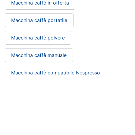
Macchina caffè in offerta
cucire
professionali
Friggitrice
Macchina caffè portatile
professionale
Idropulitrice
professionale
Macchina caffè polvere
Vedi
tutti
Macchina caffè manuale
Macchina caffè compatibile Nespresso
Elettrodomestici
in
offerta
Macchina caffe nescafe melody
Frigoriferi
in
Macchina caffè Nescafè
offerta
Lavatrici
in
offerta