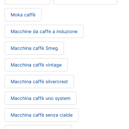
Piccoli
elettrodomestici
Moka caffè
Termoventilatore
Termoconvettore
Macchine da caffe a induzione
Condizionatori
fissi
Macchina caffè Smeg
Caminetto
Vedi
Macchina caffè vintage
tutti
Macchina caffè silvercrest
Elettrodomestici
professionali
Macchina caffè uno system
e
industriali
Macchina caffè senza cialde
Abbattitore
Macchine
da