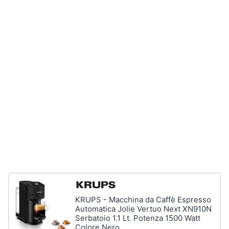
Incasso
e
igiene
Lavastoviglie
Bosch
Lavastoviglie
Beauty
Whirlpool
Lavastoviglie
Giocattoli
libera
installazione
Prima
Vedi
tutti
infanzia
Fotografia
Forni,
Piani
Casalinghi
cottura
e
Cappe
Abbigliamento
KRUPS - Macchina da Caffè Espresso
Forni
Automatica Jolie Vertuo Next XN910N
a
Serbatoio 1.1 Lt. Potenza 1500 Watt
microonde
Sport
Colore Nero