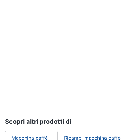
Vedi
tutti
Elettrodomestici
in
Cucina
Friggitrice
ad
aria
Macchina
caffè
Minipimer
Estrattore
Vedi
Scopri altri prodotti di
tutti
Macchina caffè
Ricambi macchina caffè