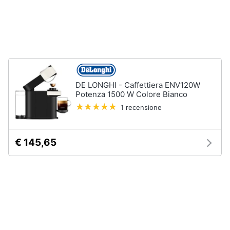
Piano
Assistenza
Cottura
clienti
Forno
da
incasso
Esci
Vedi
tutti
DE LONGHI - Caffettiera ENV120W
Potenza 1500 W Colore Bianco
1 recensione
Pulizia
casa
e
€ 145,65
stiro
Aspirapolvere
Dyson
Aspirapolvere
Vaporella
Scopa
a
vapore