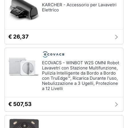
Forno
KARCHER - Accessorio per Lavavetri
Elettrico
Elettrico
Animali
Cappa
cucina
Motori
Piano
Cottura
€ 26,37
Libri,
Vedi
cd
tutti
e
dvd
ECOVACS - WINBOT W2S OMNI Robot
Lavavetri con Stazione Multifunzione,
Pulizia Intelligente da Bordo a Bordo
Elettrodomestici
Festività
con TruEdge™, Ricarica Durante l'uso,
da
e
Nebulizzazione a 3 Ugelli, Protezione
incasso
ricorrenze
a 12 Livelli
Lavastoviglie
da
Incasso
€ 507,53
Promozioni
Frigorifero
da
Servizi
incasso