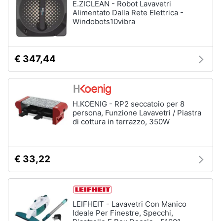
Piano
E.ZICLEAN - Robot Lavavetri
Assistenza
Cottura
Alimentato Dalla Rete Elettrica -
clienti
Windobots10vibra
Forno
da
incasso
Esci
€ 347,44
Vedi
tutti
H.KOENIG - RP2 seccatoio per 8
Pulizia
persona, Funzione Lavavetri / Piastra
casa
di cottura in terrazzo, 350W
e
stiro
Aspirapolvere
€ 33,22
Dyson
Aspirapolvere
Vaporella
Scopa
LEIFHEIT - Lavavetri Con Manico
a
Ideale Per Finestre, Specchi,
vapore