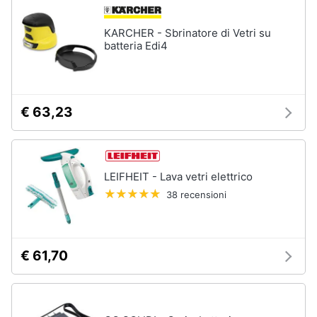
Asciugatrice
in
offerta
KARCHER - Sbrinatore di Vetri su
batteria Edi4
Microonde
in
offerta
Vedi
tutti
€ 63,23
LEIFHEIT - Lava vetri elettrico
38 recensioni
€ 61,70