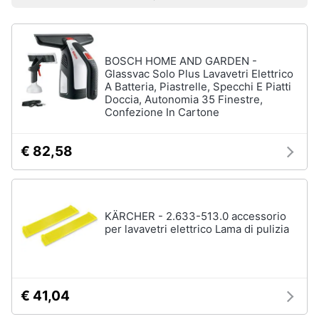
Prezzo più basso
Prezzo più alto
Valutazioni
Smart
home
Lavatrici
BOSCH HOME AND GARDEN -
e
Videogiochi
Asciugatrici
Glassvac Solo Plus Lavavetri Elettrico
A Batteria, Piastrelle, Specchi E Piatti
Asciugatrice
Doccia, Autonomia 35 Finestre,
Audio
Confezione In Cartone
Lavatrice
e
musica
Lavatrice
carica
€ 82,58
frontale
Clima
Lavasciuga
Vedi
Arredo
KÄRCHER - 2.633-513.0 accessorio
tutti
per lavavetri elettrico Lama di pulizia
Brico
e
Giardinaggio
Lavastoviglie
€ 41,04
Lavastoviglie
da
Salute