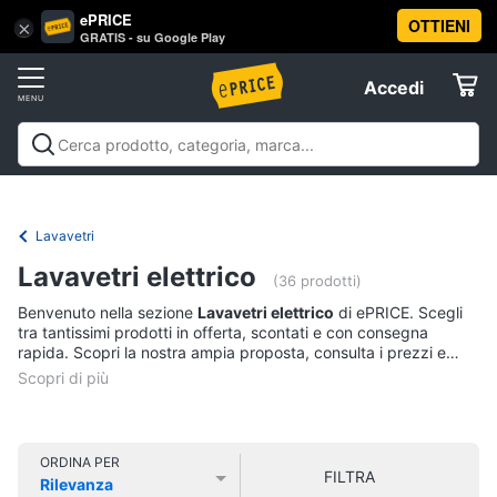
ePRICE
OTTIENI
Vai
×
Accedi
GRATIS - su Google Play
al
Registrati
menu
Accedi
Elettrodomestici
Offerte
Frigoriferi
Elettrodomestici
Frigoriferi e Congelatori
Lavatrici e
e
Elettrodomestici
Asciugatrici
Lavastoviglie
Forni, Piani cottura e
Congelatori
Cappe
Elettrodomestici da incasso
Pulizia casa e
Lavavetri
Cantinetta
stiro
Elettrodomestici in Cucina
Piccoli
Informatica
Vino
Lavavetri elettrico
elettrodomestici
Elettrodomestici professionali e
(36 prodotti)
industriali
Elettrodomestici in offerta
Offerte
Frigoriferi
Benvenuto nella sezione
Lavavetri elettrico
di ePRICE. Scegli
Telefonia
Congelatore
tra tantissimi prodotti in offerta, scontati e con consegna
a
rapida. Scopri la nostra ampia proposta, consulta i prezzi e
pozzetto
acquista comodamente online.
Tv
Frigorifero
e
combinato
Home
Cinema
Vedi
ORDINA PER
FILTRA
tutti
Rilevanza