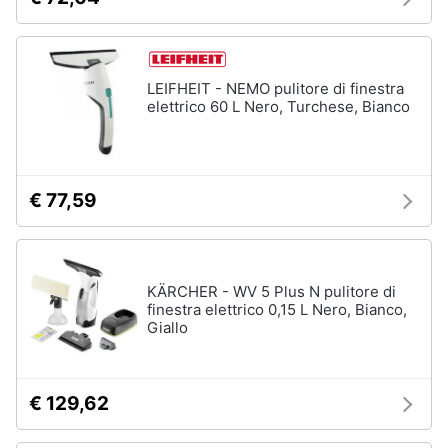
cucire
professionali
Friggitrice
professionale
LEIFHEIT - NEMO pulitore di finestra
Idropulitrice
elettrico 60 L Nero, Turchese, Bianco
professionale
Vedi
tutti
€ 77,59
Elettrodomestici
in
KÄRCHER - WV 5 Plus N pulitore di
offerta
finestra elettrico 0,15 L Nero, Bianco,
Frigoriferi
Giallo
in
offerta
Lavatrici
€ 129,62
in
offerta