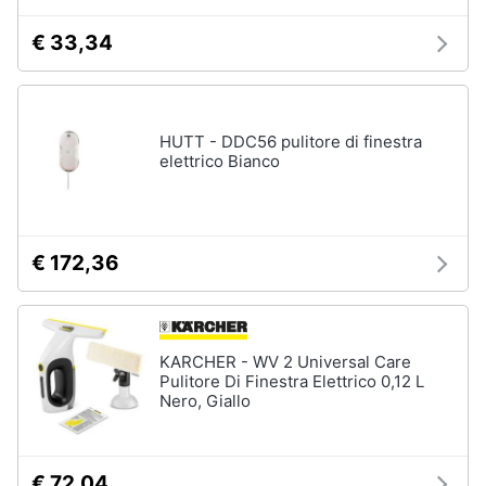
Piccoli
€ 33,34
elettrodomestici
Termoventilatore
Termoconvettore
HUTT - DDC56 pulitore di finestra
Condizionatori
elettrico Bianco
fissi
Caminetto
Vedi
tutti
€ 172,36
Elettrodomestici
KARCHER - WV 2 Universal Care
professionali
Pulitore Di Finestra Elettrico 0,12 L
e
industriali
Nero, Giallo
Abbattitore
Macchine
€ 72,04
da