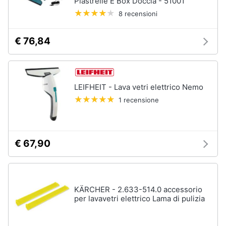
Piastrelle E Box Doccia - 51001
8 recensioni
Vedi
tutti
€ 76,84
Elettrodomestici
in
Cucina
LEIFHEIT - Lava vetri elettrico Nemo
Friggitrice
1 recensione
ad
aria
Macchina
caffè
€ 67,90
Minipimer
Estrattore
Vedi
KÄRCHER - 2.633-514.0 accessorio
tutti
per lavavetri elettrico Lama di pulizia