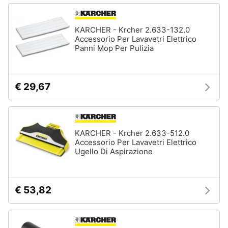
Incasso
e
igiene
Lavastoviglie
Bosch
KARCHER - Krcher 2.633-132.0
Accessorio Per Lavavetri Elettrico
Lavastoviglie
Beauty
Panni Mop Per Pulizia
Whirlpool
Lavastoviglie
Giocattoli
libera
installazione
€ 29,67
Prima
Vedi
tutti
infanzia
KARCHER - Krcher 2.633-512.0
Fotografia
Accessorio Per Lavavetri Elettrico
Ugello Di Aspirazione
Forni,
Piani
Casalinghi
cottura
e
Cappe
€ 53,82
Abbigliamento
Forni
a
microonde
Sport