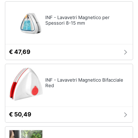
Asciugatrice
in
offerta
INF - Lavavetri Magnetico per
Microonde
Spessori 8-15 mm
in
offerta
Vedi
tutti
€ 47,69
INF - Lavavetri Magnetico Bifacciale
Red
€ 50,49