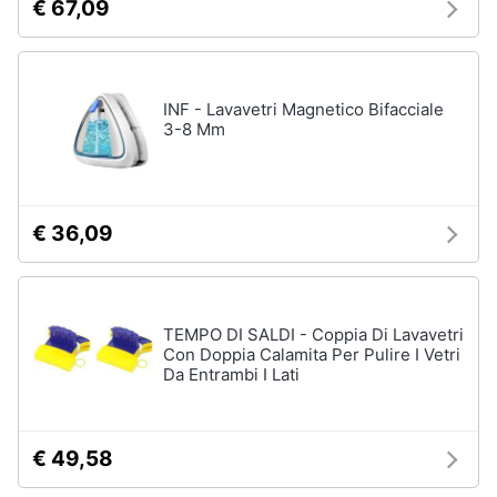
€ 67,09
cucire
professionali
Friggitrice
professionale
INF - Lavavetri Magnetico Bifacciale
Idropulitrice
3-8 Mm
professionale
Vedi
tutti
€ 36,09
Elettrodomestici
in
offerta
TEMPO DI SALDI - Coppia Di Lavavetri
Con Doppia Calamita Per Pulire I Vetri
Frigoriferi
Da Entrambi I Lati
in
offerta
Lavatrici
in
€ 49,58
offerta