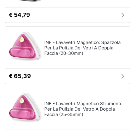
Piccoli
elettrodomestici
€ 54,79
Termoventilatore
Termoconvettore
Condizionatori
INF - Lavavetri Magnetico: Spazzola
fissi
Per La Pulizia Dei Vetri A Doppia
Faccia (20-30mm)
Caminetto
Vedi
tutti
€ 65,39
Elettrodomestici
professionali
INF - Lavavetri Magnetico Strumento
e
Per La Pulizia Del Vetro A Doppia
industriali
Faccia (25-35mm)
Abbattitore
Macchine
da