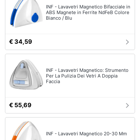
Piano
Assistenza
INF - Lavavetri Magnetico Bifacciale in
Cottura
clienti
ABS Magnete in Ferrite NdFeB Colore
Forno
Bianco / Blu
da
incasso
Esci
Vedi
€ 34,59
tutti
INF - Lavavetri Magnetico: Strumento
Pulizia
casa
Per La Pulizia Dei Vetri A Doppia
e
Faccia
stiro
Aspirapolvere
Dyson
€ 55,69
Aspirapolvere
Vaporella
Scopa
a
INF - Lavavetri Magnetico 20-30 Mm
vapore