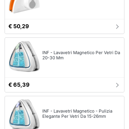
Vedi
tutti
€ 50,29
Elettrodomestici
in
Cucina
INF - Lavavetri Magnetico Per Vetri Da
Friggitrice
20-30 Mm
ad
aria
Macchina
caffè
€ 65,39
Minipimer
Estrattore
Vedi
INF - Lavavetri Magnetico - Pulizia
tutti
Elegante Per Vetri Da 15-26mm