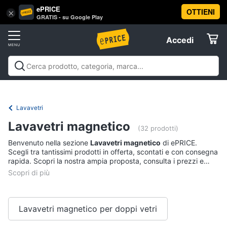
ePRICE
OTTIENI
Vai
×
Accedi
GRATIS - su Google Play
al
Registrati
menu
Accedi
Elettrodomestici
Offerte
Frigoriferi
Elettrodomestici
Frigoriferi e Congelatori
Lavatrici e
e
Elettrodomestici
Asciugatrici
Lavastoviglie
Forni, Piani cottura e
Congelatori
Cappe
Elettrodomestici da incasso
Pulizia casa e
Lavavetri
Cantinetta
stiro
Elettrodomestici in Cucina
Piccoli
Informatica
Vino
Lavavetri magnetico
elettrodomestici
Elettrodomestici professionali e
(32 prodotti)
industriali
Elettrodomestici in offerta
Offerte
Frigoriferi
Benvenuto nella sezione
Lavavetri magnetico
di ePRICE.
Telefonia
Congelatore
Scegli tra tantissimi prodotti in offerta, scontati e con consegna
a
rapida. Scopri la nostra ampia proposta, consulta i prezzi e
pozzetto
acquista comodamente online.
Tv
Frigorifero
e
combinato
Home
Cinema
Lavavetri magnetico per doppi vetri
Vedi
tutti