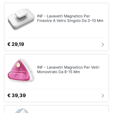
Forno
Elettrico
Animali
Cappa
INF - Lavavetri Magnetico Per
cucina
Finestre A Vetro Singolo Da 3-10 Mm
Motori
Piano
Cottura
Libri,
Vedi
cd
€ 29,19
tutti
e
dvd
Elettrodomestici
Festività
INF - Lavavetri Magnetico Per Vetri
da
Monostrato Da 8-15 Mm
e
incasso
ricorrenze
Lavastoviglie
da
Incasso
Promozioni
€ 39,39
Frigorifero
da
Servizi
incasso