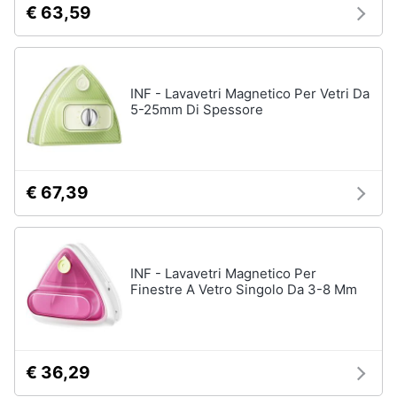
Incasso
€ 63,59
e
igiene
Lavastoviglie
Bosch
Lavastoviglie
Beauty
Whirlpool
INF - Lavavetri Magnetico Per Vetri Da
5-25mm Di Spessore
Lavastoviglie
Giocattoli
libera
installazione
Prima
Vedi
€ 67,39
tutti
infanzia
Fotografia
Forni,
INF - Lavavetri Magnetico Per
Piani
Finestre A Vetro Singolo Da 3-8 Mm
Casalinghi
cottura
e
Cappe
Abbigliamento
Forni
a
€ 36,29
microonde
Sport