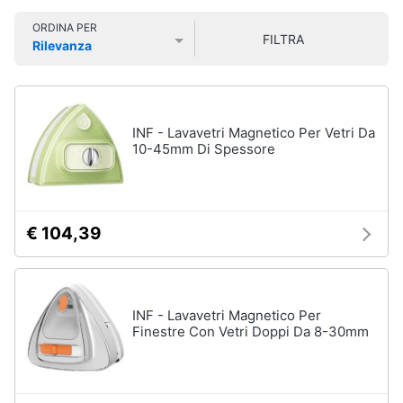
Smart
ORDINA PER
home
FILTRA
Rilevanza
Lavatrici
Prezzo più basso
Prezzo più alto
Valutazioni
e
Videogiochi
Asciugatrici
Asciugatrice
Audio
INF - Lavavetri Magnetico Per Vetri Da
Lavatrice
e
10-45mm Di Spessore
musica
Lavatrice
carica
frontale
Clima
Lavasciuga
€ 104,39
Vedi
Arredo
tutti
Brico
INF - Lavavetri Magnetico Per
e
Finestre Con Vetri Doppi Da 8-30mm
Giardinaggio
Lavastoviglie
Lavastoviglie
da
Salute