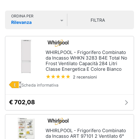
Smart
home
ORDINA PER
FILTRA
Lavatrici
Rilevanza
e
Videogiochi
Prezzo più basso
Prezzo più alto
Valutazioni
Asciugatrici
Asciugatrice
Audio
Lavatrice
e
WHIRLPOOL - Frigorifero Combinato
musica
da Incasso WHKN 3283 B4E Total No
Lavatrice
Frost Ventilato Capacità 284 Litri
carica
Classe Energetica E Colore Bianco
frontale
Clima
2 recensioni
Lavasciuga
Scheda informativa
Vedi
Arredo
tutti
€ 702,08
Brico
e
Giardinaggio
Lavastoviglie
WHIRLPOOL - Frigorifero Combinato
Lavastoviglie
da Incasso ART 97101 2 Ventilato 6°
da
Salute