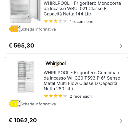
WHIRLPOOL - Frigorifero Monoporta
Forno
da Incasso WBUL021 Classe E
Elettrico
Animali
Capacità Netta 144 Litri
Cappa
1 recensione
cucina
Motori
Scheda informativa
Piano
Cottura
Libri,
€ 565,30
Vedi
cd
tutti
e
dvd
WHIRLPOOL - Frigorifero Combinato
da Incasso WHC20 T593 P 6° Senso
Elettrodomestici
Festività
Metal Multi Flow Classe D Capacità
da
e
Netta 280 Litri
incasso
ricorrenze
2 recensioni
Lavastoviglie
da
Scheda informativa
Incasso
Promozioni
Frigorifero
€ 1062,20
da
Servizi
incasso