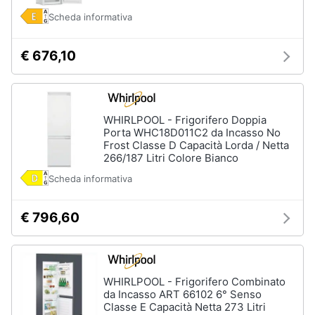
Asciugatrice
in
Scheda informativa
offerta
Microonde
€ 676,10
in
offerta
Vedi
tutti
WHIRLPOOL - Frigorifero Doppia
Porta WHC18D011C2 da Incasso No
Frost Classe D Capacità Lorda / Netta
266/187 Litri Colore Bianco
Scheda informativa
€ 796,60
WHIRLPOOL - Frigorifero Combinato
da Incasso ART 66102 6° Senso
Classe E Capacità Netta 273 Litri