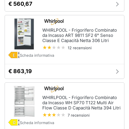
€ 560,67
Vedi
tutti
WHIRLPOOL - Frigorifero Combinato
da Incasso ART 9811 SF2 6° Senso
Elettrodomestici
Classe E Capacità Netta 306 Litri
in
12 recensioni
Cucina
Scheda informativa
Friggitrice
ad
aria
€ 863,19
Macchina
caffè
Minipimer
Estrattore
WHIRLPOOL - Frigorifero Combinato
da Incasso WH SP70 T122 Multi Air
Flow Classe D Capacità Netta 394 Litri
Vedi
tutti
7 recensioni
Scheda informativa