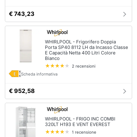
cucire
professionali
€ 743,23
Friggitrice
professionale
Idropulitrice
professionale
WHIRLPOOL - Frigorifero Doppia
Porta SP40 8112 LH da Incasso Classe
Vedi
E Capacità Netta 400 Litri Colore
tutti
Bianco
2 recensioni
Scheda informativa
Elettrodomestici
in
€ 952,58
offerta
Frigoriferi
in
offerta
WHIRLPOOL - FRIGO INC COMBI
Lavatrici
in
320LT H193 E VENT EVEREST
offerta
1 recensione