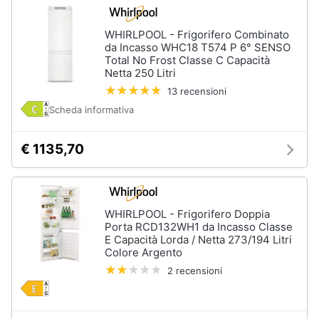
Piano
Assistenza
Cottura
clienti
WHIRLPOOL - Frigorifero Combinato
Forno
da Incasso WHC18 T574 P 6° SENSO
da
Total No Frost Classe C Capacità
incasso
Esci
Netta 250 Litri
Vedi
13 recensioni
tutti
Scheda informativa
€ 1135,70
Pulizia
casa
e
stiro
WHIRLPOOL - Frigorifero Doppia
Aspirapolvere
Porta RCD132WH1 da Incasso Classe
Dyson
E Capacità Lorda / Netta 273/194 Litri
Aspirapolvere
Colore Argento
Vaporella
2 recensioni
Scopa
a
vapore