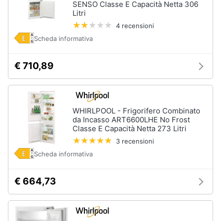
SENSO Classe E Capacità Netta 306
Incasso
e
Litri
igiene
Lavastoviglie
4 recensioni
Bosch
Scheda informativa
Lavastoviglie
Beauty
Whirlpool
Lavastoviglie
€ 710,89
Giocattoli
libera
installazione
Prima
Vedi
tutti
infanzia
WHIRLPOOL - Frigorifero Combinato
da Incasso ART6600LHE No Frost
Classe E Capacità Netta 273 Litri
Fotografia
3 recensioni
Forni,
Scheda informativa
Piani
Casalinghi
cottura
e
€ 664,73
Cappe
Abbigliamento
Forni
a
microonde
Sport