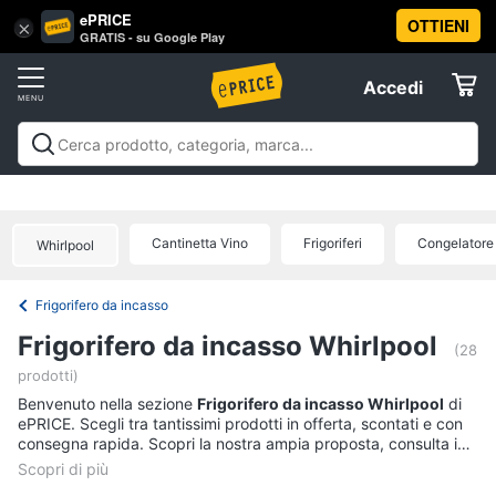
ePRICE
OTTIENI
Vai
×
Accedi
GRATIS - su Google Play
al
Registrati
menu
Accedi
Elettrodomestici
Offerte
Frigoriferi
Elettrodomestici
Frigoriferi e Congelatori
Lavatrici e
e
Elettrodomestici
Asciugatrici
Lavastoviglie
Forni, Piani cottura e
Congelatori
Cappe
Elettrodomestici da incasso
Pulizia casa e
Cantinetta Vino
Frigoriferi
Congelatore
Cantinetta
Whirlpool
stiro
Elettrodomestici in Cucina
Piccoli
Informatica
Vino
elettrodomestici
Elettrodomestici professionali e
industriali
Elettrodomestici in offerta
Offerte
Frigoriferi
Frigorifero da incasso
Telefonia
Congelatore
Frigorifero da incasso Whirlpool
a
(28
pozzetto
prodotti)
Tv
Frigorifero
Benvenuto nella sezione
e
Frigorifero da incasso Whirlpool
di
combinato
ePRICE. Scegli tra tantissimi prodotti in offerta, scontati e con
Home
consegna rapida. Scopri la nostra ampia proposta, consulta i
Cinema
Vedi
prezzi e acquista comodamente online.
tutti