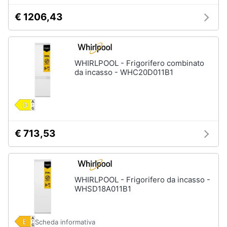
Piccoli
€ 1206,43
elettrodomestici
Termoventilatore
Termoconvettore
WHIRLPOOL - Frigorifero combinato
Condizionatori
da incasso - WHC20D011B1
fissi
Caminetto
Vedi
tutti
€ 713,53
Elettrodomestici
professionali
e
WHIRLPOOL - Frigorifero da incasso -
industriali
WHSD18A011B1
Abbattitore
Macchine
Scheda informativa
da