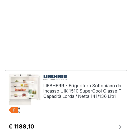
Vedi
tutti
Elettrodomestici
in
Cucina
Friggitrice
ad
aria
Macchina
caffè
LIEBHERR - Frigorifero Sottopiano da
Minipimer
Incasso UIK 1510 SuperCool Classe F
Capacità Lorda / Netta 141/136 Litri
Estrattore
Vedi
tutti
€ 1188,10