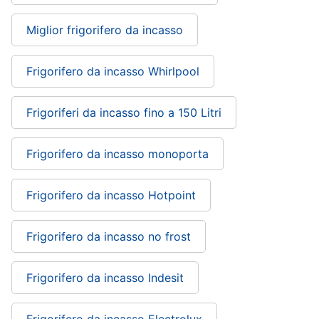
cucire
professionali
Miglior frigorifero da incasso
Friggitrice
professionale
Frigorifero da incasso Whirlpool
Idropulitrice
professionale
Frigoriferi da incasso fino a 150 Litri
Vedi
tutti
Frigorifero da incasso monoporta
Elettrodomestici
Frigorifero da incasso Hotpoint
in
offerta
Frigoriferi
Frigorifero da incasso no frost
in
offerta
Lavatrici
Frigorifero da incasso Indesit
in
offerta