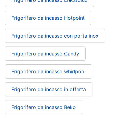
Frigorifero da incasso Electrolux
Asciugatrice
in
offerta
Frigorifero da incasso Hotpoint
Microonde
in
offerta
Frigorifero da incasso con porta inox
Vedi
tutti
Frigorifero da incasso Candy
Frigorifero da incasso whirlpool
Frigorifero da incasso in offerta
Frigorifero da incasso Beko
Frigorifero da incasso Liebherr: si trova