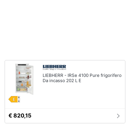
Piano
Assistenza
Cottura
clienti
Forno
da
incasso
Esci
Vedi
tutti
Pulizia
casa
e
LIEBHERR - IRSe 4100 Pure frigorifero
stiro
Da incasso 202 L E
Aspirapolvere
Dyson
Aspirapolvere
Vaporella
€ 820,15
Scopa
a
vapore