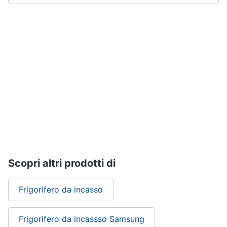
Piccoli
elettrodomestici
Termoventilatore
Termoconvettore
Condizionatori
fissi
Caminetto
Vedi
tutti
Elettrodomestici
Scopri altri prodotti di
professionali
e
industriali
Frigorifero da incasso
Abbattitore
Macchine
Frigorifero da incassso Samsung
da