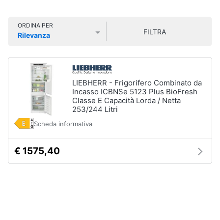
Smart
home
ORDINA PER
FILTRA
Lavatrici
Rilevanza
e
Videogiochi
Prezzo più basso
Prezzo più alto
Valutazioni
Asciugatrici
Asciugatrice
Audio
Lavatrice
e
LIEBHERR - Frigorifero Combinato da
musica
Incasso ICBNSe 5123 Plus BioFresh
Lavatrice
Classe E Capacità Lorda / Netta
carica
253/244 Litri
frontale
Clima
Lavasciuga
Scheda informativa
Vedi
Arredo
€ 1575,40
tutti
Brico
e
Giardinaggio
Lavastoviglie
Lavastoviglie
da
Salute