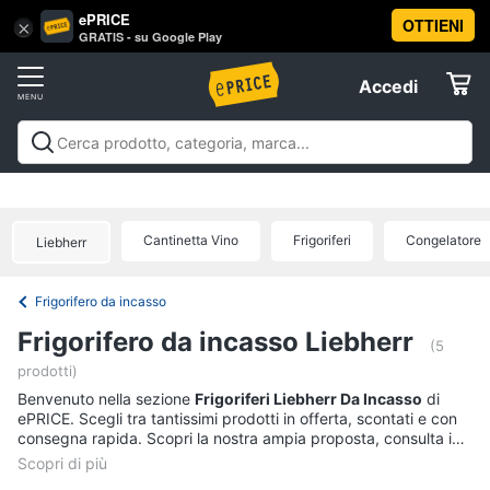
ePRICE
OTTIENI
Vai
×
Accedi
GRATIS - su Google Play
al
Registrati
menu
Accedi
Elettrodomestici
Offerte
Frigoriferi
Elettrodomestici
Frigoriferi e Congelatori
Lavatrici e
e
Elettrodomestici
Asciugatrici
Lavastoviglie
Forni, Piani cottura e
Congelatori
Cappe
Elettrodomestici da incasso
Pulizia casa e
Cantinetta Vino
Frigoriferi
Congelatore
Cantinetta
Liebherr
stiro
Elettrodomestici in Cucina
Piccoli
Informatica
Vino
elettrodomestici
Elettrodomestici professionali e
industriali
Elettrodomestici in offerta
Offerte
Frigoriferi
Frigorifero da incasso
Telefonia
Congelatore
Frigorifero da incasso Liebherr
a
(5
pozzetto
prodotti)
Tv
Frigorifero
Benvenuto nella sezione
e
Frigoriferi Liebherr Da Incasso
di
combinato
ePRICE. Scegli tra tantissimi prodotti in offerta, scontati e con
Home
consegna rapida. Scopri la nostra ampia proposta, consulta i
Cinema
Vedi
prezzi e acquista comodamente online.
tutti