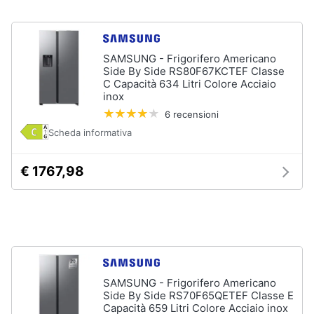
Piccoli
elettrodomestici
Termoventilatore
SAMSUNG - Frigorifero Americano
Side By Side RS80F67KCTEF Classe
Termoconvettore
C Capacità 634 Litri Colore Acciaio
Condizionatori
inox
fissi
6 recensioni
Caminetto
Scheda informativa
Vedi
tutti
€ 1767,98
Elettrodomestici
professionali
e
industriali
Abbattitore
SAMSUNG - Frigorifero Americano
Side By Side RS70F65QETEF Classe E
Macchine
Capacità 659 Litri Colore Acciaio inox
da