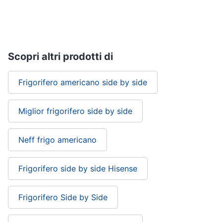
Asciugatrice
in
offerta
Microonde
in
offerta
Scopri altri prodotti di
Vedi
tutti
Frigorifero americano side by side
Miglior frigorifero side by side
Neff frigo americano
Frigorifero side by side Hisense
Frigorifero Side by Side