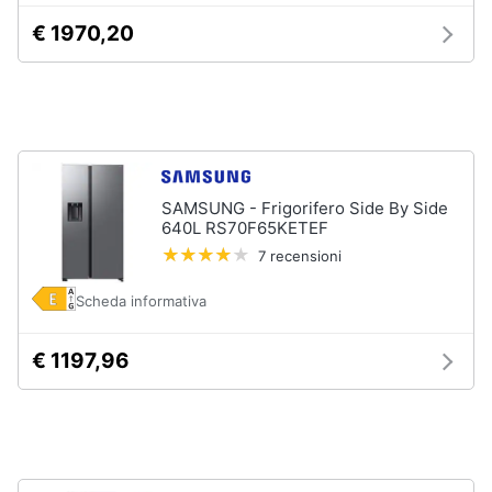
Forno
€ 1970,20
Elettrico
Animali
Cappa
cucina
Motori
Piano
Cottura
Libri,
Vedi
cd
tutti
SAMSUNG - Frigorifero Side By Side
e
640L RS70F65KETEF
dvd
7 recensioni
Elettrodomestici
Festività
Scheda informativa
da
e
incasso
ricorrenze
€ 1197,96
Lavastoviglie
da
Incasso
Promozioni
Frigorifero
da
Servizi
incasso