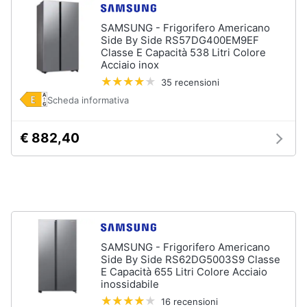
Piano
Assistenza
Cottura
clienti
SAMSUNG - Frigorifero Americano
Forno
Side By Side RS57DG400EM9EF
da
Classe E Capacità 538 Litri Colore
incasso
Esci
Acciaio inox
35 recensioni
Vedi
tutti
Scheda informativa
€ 882,40
Pulizia
casa
e
stiro
Aspirapolvere
Dyson
Aspirapolvere
SAMSUNG - Frigorifero Americano
Side By Side RS62DG5003S9 Classe
Vaporella
E Capacità 655 Litri Colore Acciaio
Scopa
inossidabile
a
16 recensioni
vapore