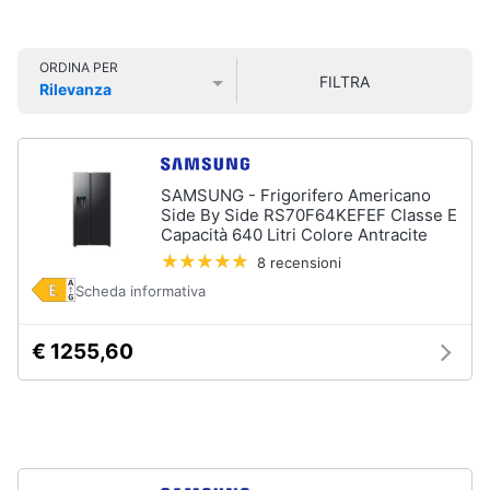
Smart
home
ORDINA PER
Lavatrici
FILTRA
Rilevanza
e
Videogiochi
Asciugatrici
Prezzo più basso
Prezzo più alto
Valutazioni
Asciugatrice
Audio
Lavatrice
e
SAMSUNG - Frigorifero Americano
musica
Lavatrice
Side By Side RS70F64KEFEF Classe E
carica
Capacità 640 Litri Colore Antracite
frontale
Clima
8 recensioni
Lavasciuga
Scheda informativa
Vedi
Arredo
tutti
€ 1255,60
Brico
e
Giardinaggio
Lavastoviglie
Lavastoviglie
da
Salute