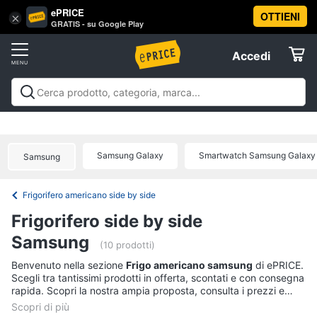
ePRICE
OTTIENI
Vai
×
Accedi
GRATIS - su Google Play
al
Registrati
menu
Accedi
Elettrodomestici
Offerte
Frigoriferi
Elettrodomestici
Frigoriferi e Congelatori
Lavatrici e
e
Elettrodomestici
Asciugatrici
Lavastoviglie
Forni, Piani cottura e
Congelatori
Cappe
Elettrodomestici da incasso
Pulizia casa e
Samsung Galaxy
Smartwatch Samsung Galaxy
Cantinetta
Samsung
stiro
Elettrodomestici in Cucina
Piccoli
Informatica
Vino
elettrodomestici
Elettrodomestici professionali e
industriali
Elettrodomestici in offerta
Offerte
Frigoriferi
Frigorifero americano side by side
Telefonia
Congelatore
Frigorifero side by side
a
pozzetto
Samsung
Tv
(10 prodotti)
Frigorifero
e
Benvenuto nella sezione
Frigo americano samsung
di ePRICE.
combinato
Home
Scegli tra tantissimi prodotti in offerta, scontati e con consegna
Cinema
rapida. Scopri la nostra ampia proposta, consulta i prezzi e
Vedi
acquista comodamente online.
tutti