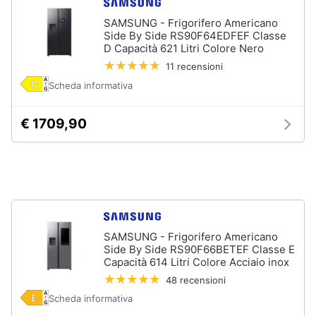
Incasso
e
SAMSUNG - Frigorifero Americano
igiene
Lavastoviglie
Side By Side RS90F64EDFEF Classe
Bosch
D Capacità 621 Litri Colore Nero
Lavastoviglie
Beauty
11 recensioni
Whirlpool
Scheda informativa
Lavastoviglie
Giocattoli
libera
installazione
€ 1709,90
Prima
Vedi
tutti
infanzia
Fotografia
Forni,
Piani
Casalinghi
SAMSUNG - Frigorifero Americano
cottura
Side By Side RS90F66BETEF Classe E
e
Capacità 614 Litri Colore Acciaio inox
Cappe
Abbigliamento
48 recensioni
Forni
a
Scheda informativa
microonde
Sport