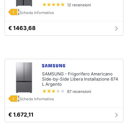
cucire
12 recensioni
professionali
Scheda informativa
Friggitrice
professionale
€ 1463,68
Idropulitrice
professionale
Vedi
tutti
SAMSUNG - Frigorifero Americano
Elettrodomestici
Side-by-Side Libera Installazione 674
in
L Argento
offerta
67 recensioni
Frigoriferi
in
Scheda informativa
offerta
Lavatrici
€ 1.672,11
in
offerta