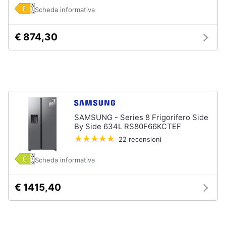
Scheda informativa
Vedi
tutti
€ 874,30
Elettrodomestici
in
Cucina
Friggitrice
ad
aria
SAMSUNG - Series 8 Frigorifero Side
By Side 634L RS80F66KCTEF
Macchina
22 recensioni
caffè
Minipimer
Scheda informativa
Estrattore
€ 1415,40
Vedi
tutti