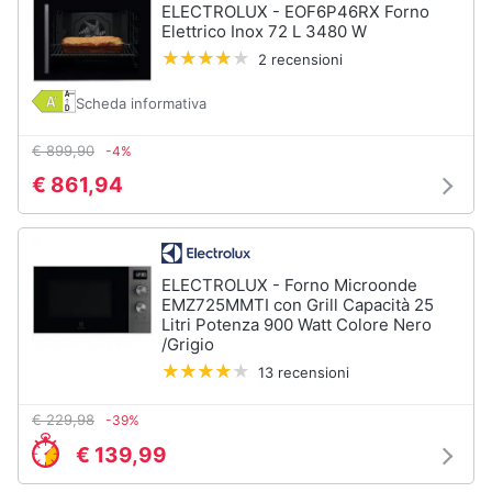
Piano
ELECTROLUX - EOF6P46RX Forno
Assistenza
Cottura
Elettrico Inox 72 L 3480 W
clienti
Forno
2 recensioni
da
incasso
Esci
Scheda informativa
Vedi
€ 899,90
-4%
tutti
€ 861,94
Pulizia
casa
ELECTROLUX - Forno Microonde
e
stiro
EMZ725MMTI con Grill Capacità 25
Litri Potenza 900 Watt Colore Nero
Aspirapolvere
/Grigio
Dyson
13 recensioni
Aspirapolvere
Vaporella
€ 229,98
-39%
Scopa
€ 139,99
a
vapore