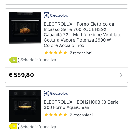
Piccoli
elettrodomestici
Termoventilatore
ELECTROLUX - Forno Elettrico da
Incasso Serie 700 KOCBH39X
Termoconvettore
Capacità 72 L Multifunzione Ventilato
Condizionatori
Cottura Vapore Potenza 2990 W
fissi
Colore Acciaio Inox
Caminetto
7 recensioni
Scheda informativa
Vedi
tutti
€ 589,80
Elettrodomestici
professionali
ELECTROLUX - EOH2H00BK3 Serie
e
300 Forno AquaClean
industriali
2 recensioni
Abbattitore
Macchine
Scheda informativa
da