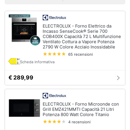
Smart
Prezzo più basso
Prezzo più alto
Valutazioni
home
Lavatrici
e
Videogiochi
ELECTROLUX - Forno Elettrico da
Asciugatrici
Incasso SenseCook® Serie 700
COB400X Capacità 72 L Multifunzione
Asciugatrice
Audio
Ventilato Cottura a Vapore Potenza
Lavatrice
2790 W Colore Acciaio Inossidabile
e
musica
65 recensioni
Lavatrice
carica
Scheda informativa
frontale
Clima
Lavasciuga
€ 289,99
Vedi
Arredo
tutti
Brico
ELECTROLUX - Forno Microonde con
e
Grill EMZ421MMTI Capacità 21 Litri
Giardinaggio
Lavastoviglie
Potenza 800 Watt Colore Titanio
4 recensioni
Lavastoviglie
da
Salute