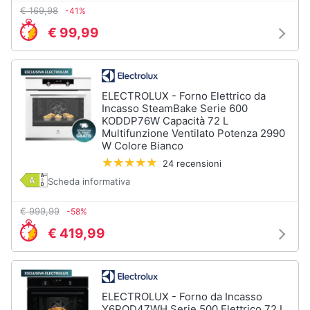
Incasso
e
€ 169,98
-41%
igiene
Lavastoviglie
€ 99,99
Bosch
Lavastoviglie
Beauty
Whirlpool
Lavastoviglie
ELECTROLUX - Forno Elettrico da
Giocattoli
libera
Incasso SteamBake Serie 600
installazione
KODDP76W Capacità 72 L
Multifunzione Ventilato Potenza 2990
Prima
Vedi
W Colore Bianco
tutti
infanzia
24 recensioni
Scheda informativa
Fotografia
Forni,
€ 999,99
-58%
Piani
Casalinghi
€ 419,99
cottura
e
Cappe
Abbigliamento
Forni
a
ELECTROLUX - Forno da Incasso
microonde
Sport
Y6POD47WH Serie 500 Elettrico 72 L