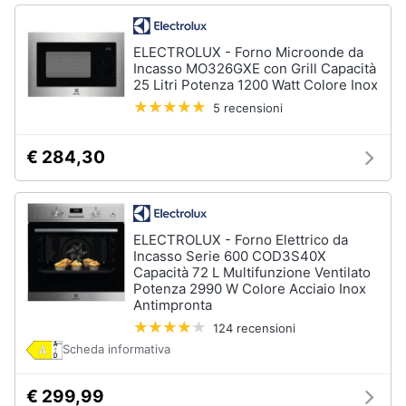
Vedi
tutti
ELECTROLUX - Forno Microonde da
Incasso MO326GXE con Grill Capacità
25 Litri Potenza 1200 Watt Colore Inox
5 recensioni
Elettrodomestici
in
Cucina
€ 284,30
Friggitrice
ad
aria
Macchina
ELECTROLUX - Forno Elettrico da
caffè
Incasso Serie 600 COD3S40X
Capacità 72 L Multifunzione Ventilato
Minipimer
Potenza 2990 W Colore Acciaio Inox
Antimpronta
Estrattore
124 recensioni
Vedi
Scheda informativa
tutti
€ 299,99