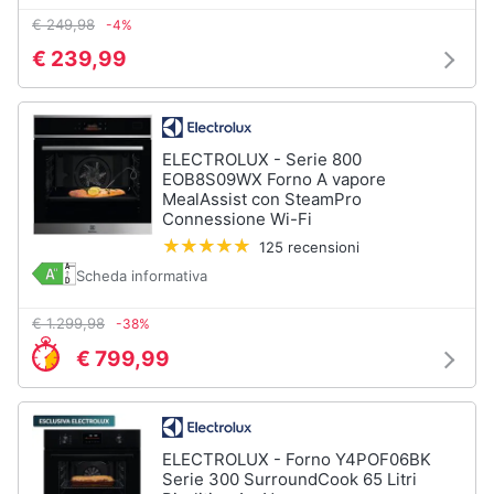
cucire
€ 249,98
-4%
professionali
€ 239,99
Friggitrice
professionale
Idropulitrice
professionale
ELECTROLUX - Serie 800
Vedi
EOB8S09WX Forno A vapore
tutti
MealAssist con SteamPro
Connessione Wi-Fi
125 recensioni
Scheda informativa
Elettrodomestici
in
€ 1.299,98
-38%
offerta
€ 799,99
Frigoriferi
in
offerta
Lavatrici
in
ELECTROLUX - Forno Y4POF06BK
offerta
Serie 300 SurroundCook 65 Litri