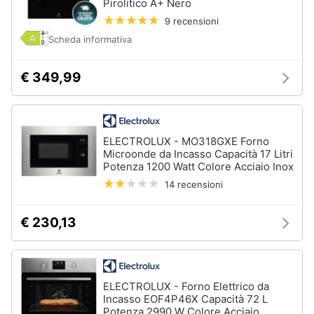
Asciugatrice
Pirolitico A+ Nero
in
9 recensioni
offerta
Scheda informativa
Microonde
in
offerta
€ 349,99
Vedi
tutti
ELECTROLUX - MO318GXE Forno
Microonde da Incasso Capacità 17 Litri
Potenza 1200 Watt Colore Acciaio Inox
14 recensioni
€ 230,13
ELECTROLUX - Forno Elettrico da
Incasso EOF4P46X Capacità 72 L
Potenza 2990 W Colore Acciaio