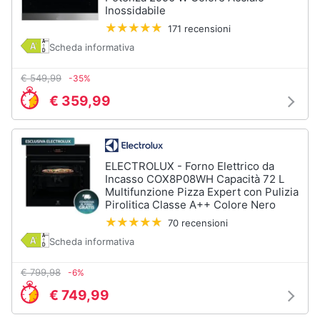
Inossidabile
171 recensioni
Scheda informativa
€ 549,99
-35%
€ 359,99
ELECTROLUX - Forno Elettrico da
Incasso COX8P08WH Capacità 72 L
Multifunzione Pizza Expert con Pulizia
Pirolitica Classe A++ Colore Nero
70 recensioni
Scheda informativa
€ 799,98
-6%
€ 749,99