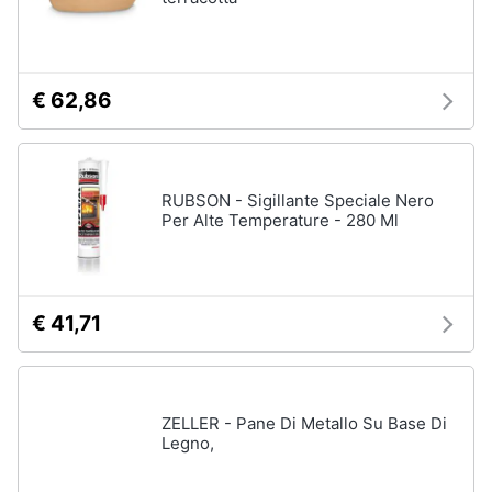
Piccoli
elettrodomestici
Termoventilatore
€ 62,86
Termoconvettore
Condizionatori
fissi
Caminetto
RUBSON - Sigillante Speciale Nero
Per Alte Temperature - 280 Ml
Vedi
tutti
€ 41,71
Elettrodomestici
professionali
e
industriali
ZELLER - Pane Di Metallo Su Base Di
Abbattitore
Legno,
Macchine
da