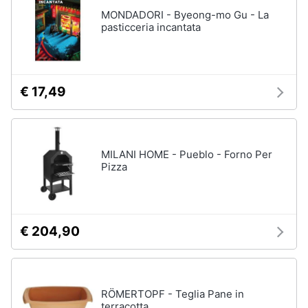
MONDADORI - Byeong-mo Gu - La
Vedi
pasticceria incantata
tutti
€ 17,49
Elettrodomestici
in
Cucina
Friggitrice
ad
MILANI HOME - Pueblo - Forno Per
aria
Pizza
Macchina
caffè
Minipimer
€ 204,90
Estrattore
Vedi
tutti
RÖMERTOPF - Teglia Pane in
terracotta