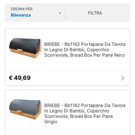
Smart
ORDINA PER
home
FILTRA
Rilevanza
Lavatrici
Prezzo più basso
Prezzo più alto
Valutazioni
e
Videogiochi
Asciugatrici
Asciugatrice
Audio
BRIEBE - Bb1162 Portapane Da Tavola
Lavatrice
e
In Legno Di Bambù, Coperchio
Scorrevole, Bread Box Per Pane Nero
musica
Lavatrice
carica
frontale
Clima
Lavasciuga
€ 49,69
Vedi
Arredo
tutti
Brico
BRIEBE - Bb1162 Portapane Da Tavola
e
In Legno Di Bambù, Coperchio
Scorrevole, Bread Box Per Pane
Giardinaggio
Lavastoviglie
Grigio
Lavastoviglie
da
Salute