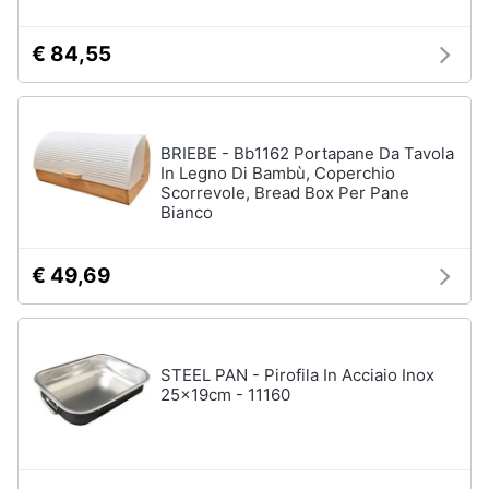
cucire
professionali
€ 84,55
Friggitrice
professionale
Idropulitrice
professionale
BRIEBE - Bb1162 Portapane Da Tavola
In Legno Di Bambù, Coperchio
Vedi
Scorrevole, Bread Box Per Pane
tutti
Bianco
€ 49,69
Elettrodomestici
in
offerta
Frigoriferi
in
STEEL PAN - Pirofila In Acciaio Inox
offerta
25x19cm - 11160
Lavatrici
in
offerta