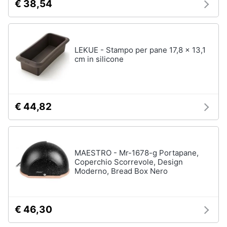
Asciugatrice
€ 38,54
in
offerta
Microonde
in
LEKUE - Stampo per pane 17,8 x 13,1
offerta
cm in silicone
Vedi
tutti
€ 44,82
MAESTRO - Mr-1678-g Portapane,
Coperchio Scorrevole, Design
Moderno, Bread Box Nero
€ 46,30