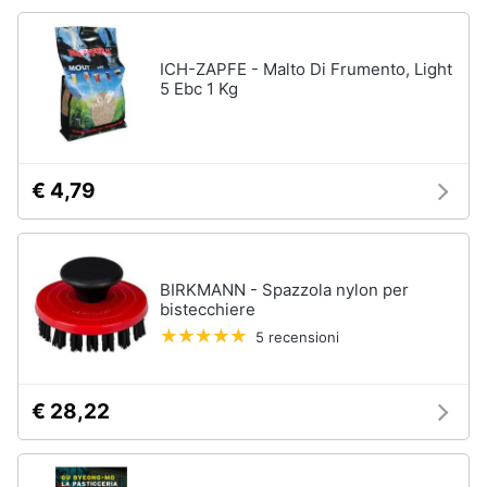
Piano
Assistenza
Cottura
clienti
Forno
ICH-ZAPFE - Malto Di Frumento, Light
da
5 Ebc 1 Kg
incasso
Esci
Vedi
tutti
€ 4,79
Pulizia
casa
e
BIRKMANN - Spazzola nylon per
stiro
bistecchiere
Aspirapolvere
5 recensioni
Dyson
Aspirapolvere
€ 28,22
Vaporella
Scopa
a
vapore