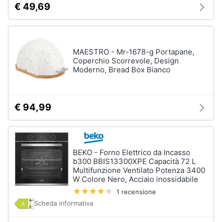
Incasso
€ 49,69
e
igiene
Lavastoviglie
Bosch
Lavastoviglie
Beauty
Whirlpool
MAESTRO - Mr-1678-g Portapane,
Coperchio Scorrevole, Design
Lavastoviglie
Moderno, Bread Box Bianco
Giocattoli
libera
installazione
Prima
Vedi
€ 94,99
tutti
infanzia
Fotografia
Forni,
BEKO - Forno Elettrico da Incasso
Piani
b300 BBIS13300XPE Capacità 72 L
Casalinghi
cottura
Multifunzione Ventilato Potenza 3400
e
W Colore Nero, Acciaio inossidabile
Cappe
Abbigliamento
1 recensione
Forni
Scheda informativa
a
microonde
Sport