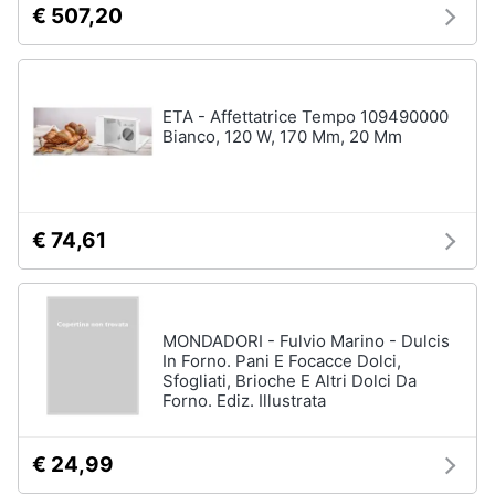
€ 507,20
Forno
Elettrico
Animali
Cappa
cucina
Motori
ETA - Affettatrice Tempo 109490000
Piano
Bianco, 120 W, 170 Mm, 20 Mm
Cottura
Libri,
Vedi
cd
tutti
e
dvd
€ 74,61
Elettrodomestici
Festività
da
e
incasso
MONDADORI - Fulvio Marino - Dulcis
ricorrenze
In Forno. Pani E Focacce Dolci,
Lavastoviglie
Sfogliati, Brioche E Altri Dolci Da
da
Incasso
Forno. Ediz. Illustrata
Promozioni
Frigorifero
da
Servizi
€ 24,99
incasso