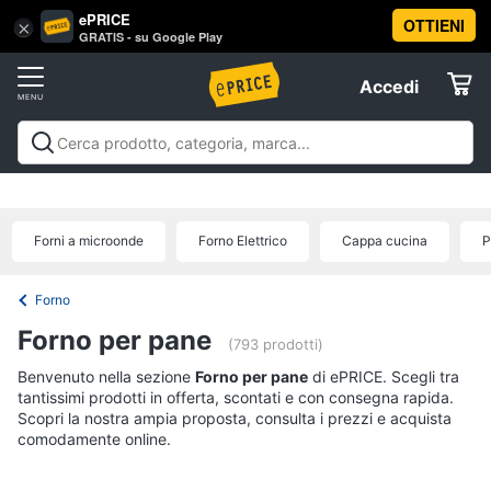
ePRICE
OTTIENI
Vai
×
Accedi
GRATIS - su Google Play
al
Registrati
menu
Accedi
Elettrodomestici
Offerte
Frigoriferi
Elettrodomestici
Frigoriferi e Congelatori
Lavatrici e
e
Elettrodomestici
Asciugatrici
Lavastoviglie
Forni, Piani cottura e
Congelatori
Cappe
Elettrodomestici da incasso
Pulizia casa e
Forni a microonde
Forno Elettrico
Cappa cucina
P
Cantinetta
stiro
Elettrodomestici in Cucina
Piccoli
Informatica
Vino
elettrodomestici
Elettrodomestici professionali e
industriali
Elettrodomestici in offerta
Offerte
Frigoriferi
Forno
Telefonia
Congelatore
Forno per pane
a
(793 prodotti)
pozzetto
Benvenuto nella sezione
Tv
Forno per pane
di ePRICE. Scegli tra
Frigorifero
tantissimi prodotti in offerta, scontati e con consegna rapida.
e
combinato
Scopri la nostra ampia proposta, consulta i prezzi e acquista
Home
comodamente online.
Cinema
Vedi
tutti