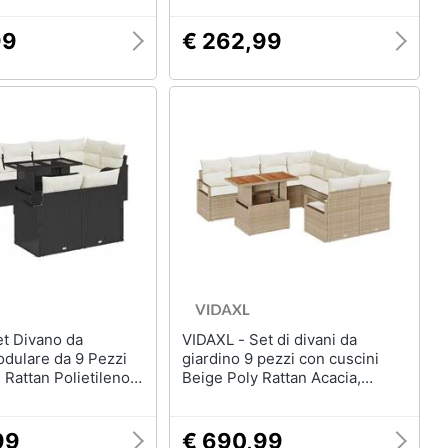
99
€ 262,99
VIDAXL - Set di divani da
odulare da 9 Pezzi
giardino 9 pezzi con cuscini
 Rattan Polietileno
Beige Poly Rattan Acacia,
Divano da giardino per 2
 Ripostiglio e
persone con cuscini Beige Poly
tan Polietileno Nero
Rattan
99
€ 690,99