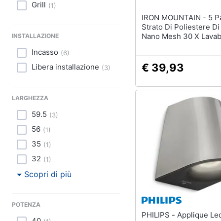
Grill
(
1
)
IRON MOUNTAIN - 5 Pack 3
Strato Di Poliestere D
Nano Mesh 30 X Lavab
INSTALLAZIONE
Mesi Indossare Una M
Incasso
(
6
)
Antibatterico Droplet 
Infiltrazioni Dacqua Re
€ 39,93
Libera installazione
(
3
)
Viso Nero
LARGHEZZA
59.5
(
3
)
56
(
1
)
35
(
1
)
32
(
1
)
Scopri di più
POTENZA
PHILIPS - Applique Led
40