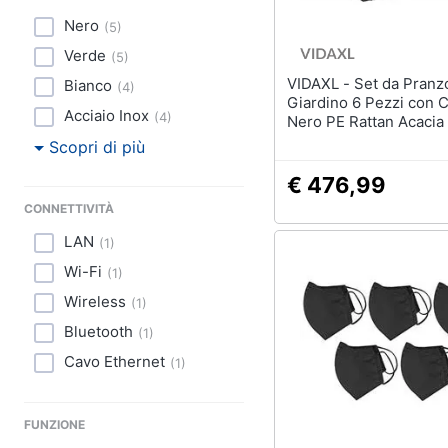
Nero
(
5
)
Verde
(
5
)
VIDAXL - Set da Pranzo da
Bianco
(
4
)
Giardino 6 Pezzi con C
Acciaio Inox
(
4
)
Nero PE Rattan Acacia
Scopri di più
€ 476,99
CONNETTIVITÀ
LAN
(
1
)
Wi-Fi
(
1
)
Wireless
(
1
)
Bluetooth
(
1
)
Cavo Ethernet
(
1
)
FUNZIONE