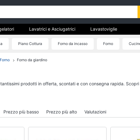
gelatori
Lavatrici e Asciugatrici
Lavastoviglie
trodomestici da incasso
Pulizia casa e stiro
Elettrodomes
na
Piano Cottura
Forno da incasso
Forno
Cucin
stici
estici professionali e industriali
Elettrodomestici in offerta
Forno
Forno da giardino
tori
Lavatrici e Asciugatrici
Lavastoviglie
Asciugatrice
Lavastoviglie da Inca
Lavatrice
Lavastoviglie Bosch
tantissimi prodotti in offerta, scontati e con consegna rapida. Scopri
to
Lavatrice carica frontale
Lavastoviglie Whirlpo
Lavasciuga
Lavastoviglie libera
installazione
Vedi tutti
Prezzo più basso
Prezzo più alto
Valutazioni
Vedi tutti
incasso
Pulizia casa e stiro
Elettrodomestici in 