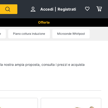
Accedi
|
Registrati
Offerte
tici in Cucina
e
Piano cottura induzione
Microonde Whirlpool
Forni, Piani cottura e Cappe
sso
Forni a microonde
Forno Elettrico
 la nostra ampia proposta, consulta i prezzi e acquista
ol
Cappa cucina
Piano Cottura
Vedi tutti
Cucina
Piccoli elettrodomestici