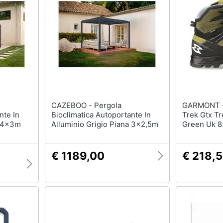
sso
Aspirapolvere Dyson
Friggitrice ad aria
Aspirapolvere
Macchina caffè
Vaporella
Minipimer
Scopa a vapore
Estrattore
Vedi tutti
Vedi tutti
Elettrodomestici in offerta
CAZEBOO - Pergola
GARMONT - Scarpe To
riali
nte In
Bioclimatica Autoportante In
Trek Gtx Tr
Frigoriferi in offerta
a 4x3m
Alluminio Grigio Piana 3x2,5m
Green Uk 8
Lavatrici in offerta
Asciugatrice in offerta
€ 1189,00
€ 218,
Microonde in offerta
ale
onale
Vedi tutti