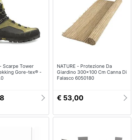
Termoventilatore
Termoconvettore
Condizionatori fissi
Caminetto
Vedi tutti
wer
NATURE - Protezione Da
ekking Gore-tex® -
Giardino 300x100 Cm Canna Di
.0
Falasco 6050180
58
€ 53,00