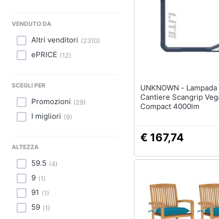
Sport
Animali
VENDUTO DA
Altri venditori
(
2310
)
Motori
ePRICE
(
12
)
Libri, cd e dvd
SCEGLI PER
UNKNOWN - Lampada Da
Festività e ricorrenze
Cantiere Scangrip Vega
Promozioni
(
29
)
Compact 4000lm
Promozioni
I migliori
(
9
)
€ 167,74
ALTEZZA
59.5
(
4
)
9
(
1
)
91
(
1
)
59
(
1
)