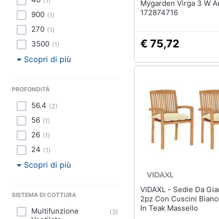
(
1
)
Mygarden Virga 3 W A
172874716
900
(
1
)
270
(
1
)
€ 75,72
3500
(
1
)
Scopri di più
PROFONDITÀ
56.4
(
2
)
56
(
1
)
26
(
1
)
24
(
1
)
Scopri di più
VIDAXL - Sedie Da Giardino
SISTEMA DI COTTURA
2pz Con Cuscini Bian
In Teak Massello
Multifunzione
(
3
)