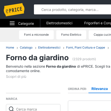
Elettrodomestici
Frigoriferi e Con
Categorie
Forni, Piani cottura e Cappe
Elet
Elettrodomestici
Forni a microonde
Forno Elettrico
Cappa cuci
Elettrodome
Piccoli elettrodomestici
Elettrodom
Informatica
Home
Catalogo
Elettrodomestici
Forni, Piani Cottura e Cappe
Frigoriferi e Congela
Forno da giardino
Telefonia
Cantinetta Vino
(2329 prodotti)
Frigoriferi
Benvenuto nella sezione
Tv e Home Cinema
Forno da giardino
di ePRICE. Scegli tra 
Congelatore a pozzet
comodamente online.
Smart home
Frigorifero combinato
Vedi tutti
Videogiochi
Rilevanza
ORDINA PER
MARCA
Audio e musica
Elettrodomestici da 