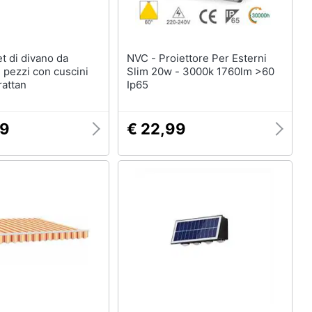
NVC - Proiettore Per Esterni
7 pezzi con cuscini
Slim 20w - 3000k 1760lm >60
rattan
Ip65
99
€ 22,99