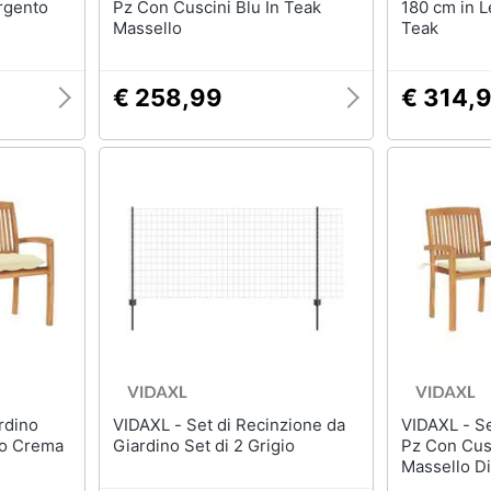
rgento
Pz Con Cuscini Blu In Teak
180 cm in L
Massello
Teak
€ 258,99
€ 314,
VIDAXL - Set di Recinzione da
VIDAXL - Sedie Da Giardino 2
co Crema
Giardino Set di 2 Grigio
Pz Con Cus
Massello D