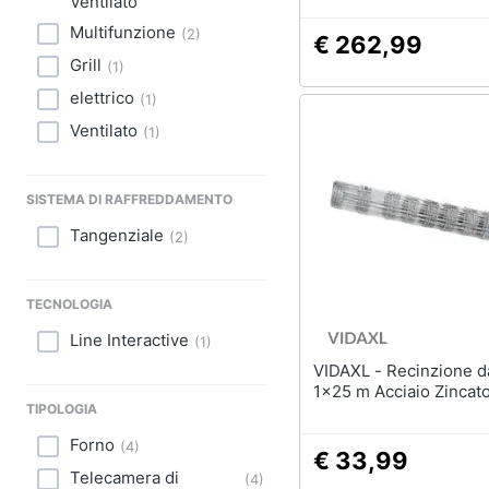
Ventilato
Multifunzione
(
2
)
€ 262,99
Grill
(
1
)
elettrico
(
1
)
Ventilato
(
1
)
SISTEMA DI RAFFREDDAMENTO
Tangenziale
(
2
)
TECNOLOGIA
Line Interactive
(
1
)
VIDAXL - Recinzione da Campo
1x25 m Acciaio Zincat
TIPOLOGIA
Forno
(
4
)
€ 33,99
Telecamera di
(
4
)