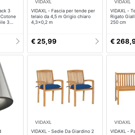
VIDAXL - Fascia per tende per
VIDAXL - Tenda Retrattile
i Cotone
telaio da 4,5 m Grigio chiaro
Rigato Gial
ile 3
4,3x0,2 m
250 cm
aschera
Polvere E
pellente
€ 25,99
€ 268,
VIDAXL - Sedie Da Giardino 2
VIDAXL - Panchina da Giardino