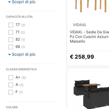
Scopri di più
CAPACITÀ IN LITRI
77
(
2
)
71
VIDAXL - Sedie Da Giardino 2
(
2
)
Pz Con Cuscini Azzurr
82
(
1
)
Massello
66
(
1
)
Scopri di più
€ 258,99
CLASSE ENERGETICA
A+
(
5
)
A
(
3
)
F
(
1
)
COLORE