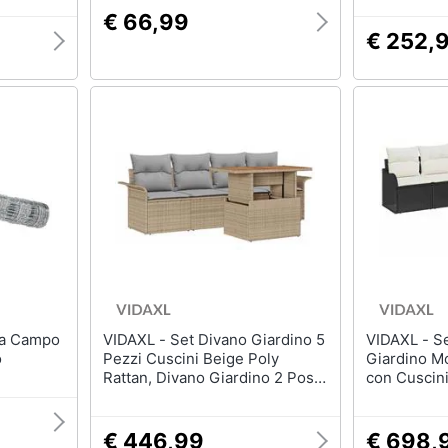
€ 66,99
€ 252,
VIDAXL - Set Divano Giardino 5
VIDAXL - Set Divano da
o
Pezzi Cuscini Beige Poly
Giardino M
Rattan, Divano Giardino 2 Posti
con Cuscini
con Ripostiglio Cuscini Beige
Nero, Divano da Giardino per 2
Poly Rattan
Persone con
Cuscini Rat
€ 446,99
€ 698,