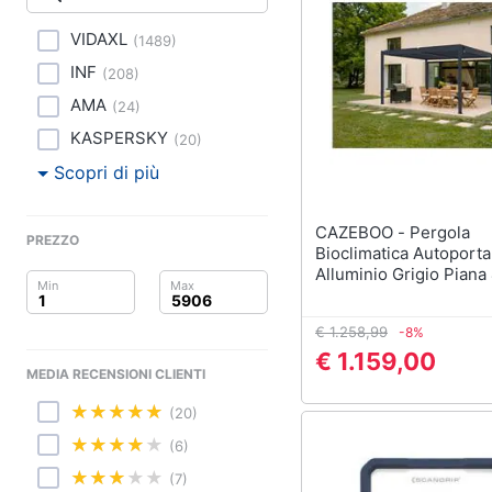
Clima
Lavastoviglie da Inca
VIDAXL
(
1489
)
Arredo
Frigorifero da incasso
INF
(
208
)
Piano Cottura
Brico e Giardinaggio
AMA
(
24
)
Forno da incasso
KASPERSKY
(
20
)
Salute e igiene
Vedi tutti
Scopri di più
Beauty
CAZEBOO - Pergola
Elettrodomestici
PREZZO
Giocattoli
professionali e indust
Bioclimatica Autoporta
Alluminio Grigio Pian
Abbattitore
Prima infanzia
Macchine da cucire
€ 1.258,99
professionali
-8%
Fotografia
€ 1.159,00
Friggitrice profession
MEDIA RECENSIONI CLIENTI
Casalinghi
Idropulitrice professi
(20)
Vedi tutti
Abbigliamento
(6)
(7)