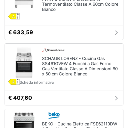
cucire
Termoventilato Classe A 60cm Colore
professionali
Bianco
Friggitrice
professionale
Idropulitrice
€ 633,59
professionale
Vedi
tutti
SCHAUB LORENZ - Cucina Gas
SS461GVEW 4 Fuochi a Gas Forno
Gas Ventilato Classe A Dimensioni 60
x 60 cm Colore Bianco
Elettrodomestici
in
Scheda informativa
offerta
Frigoriferi
€ 407,60
in
offerta
Lavatrici
in
offerta
BEKO - Cucina Elettrica FSE62110DW