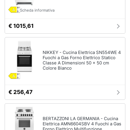
Piccoli
Scheda informativa
elettrodomestici
Termoventilatore
€ 1015,61
Termoconvettore
Condizionatori
fissi
Caminetto
NIKKEY - Cucina Elettrica SN554WE 4
Fuochi a Gas Forno Elettrico Statico
Classe A Dimensioni 50 x 50 cm
Vedi
Colore Bianco
tutti
€ 256,47
Elettrodomestici
professionali
e
industriali
Abbattitore
BERTAZZONI LA GERMANIA - Cucina
Elettrica AMN6604SBV 4 Fuochi a Gas
Macchine
da
Forno Elettrico Multifunzione