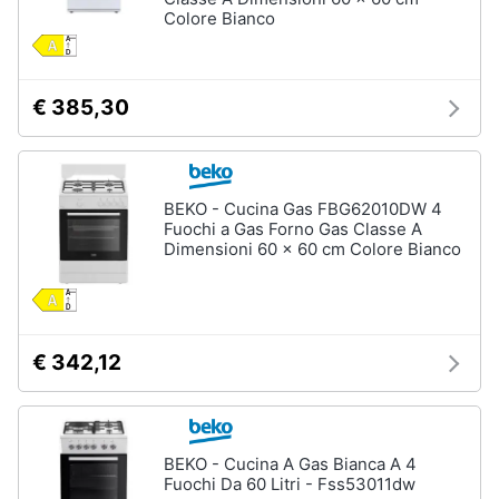
Incasso
e
Colore Bianco
igiene
Lavastoviglie
Bosch
Lavastoviglie
Beauty
€ 385,30
Whirlpool
Lavastoviglie
Giocattoli
libera
installazione
BEKO - Cucina Gas FBG62010DW 4
Prima
Vedi
Fuochi a Gas Forno Gas Classe A
tutti
infanzia
Dimensioni 60 x 60 cm Colore Bianco
Fotografia
Forni,
Piani
€ 342,12
Casalinghi
cottura
e
Cappe
Abbigliamento
Forni
BEKO - Cucina A Gas Bianca A 4
a
microonde
Fuochi Da 60 Litri - Fss53011dw
Sport