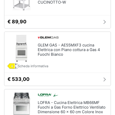
CUCINOTTO-W
Vedi
tutti
€ 89,90
Elettrodomestici
in
Cucina
GLEM GAS - AE55MXF3 cucina
Elettrica con Piano cottura a Gas 4
Friggitrice
Fuochi Bianco
ad
aria
Scheda informativa
Macchina
caffè
€ 533,00
Minipimer
Estrattore
Vedi
tutti
LOFRA - Cucina Elettrica MB66MF
Fuochi a Gas Forno Elettrico Ventilato
Dimensione 60 x 60 cm Colore Inox