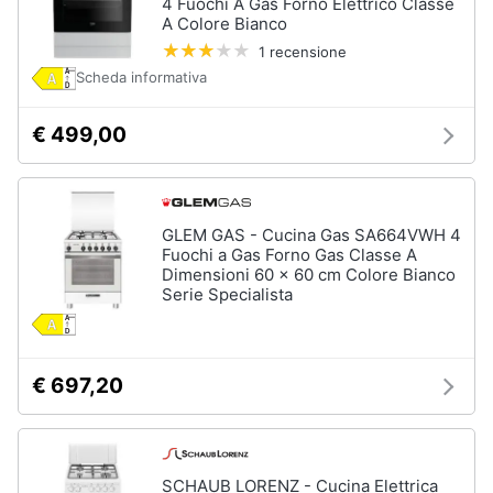
4 Fuochi A Gas Forno Elettrico Classe
Asciugatrice
in
A Colore Bianco
offerta
1 recensione
Microonde
Scheda informativa
in
offerta
€ 499,00
Vedi
tutti
GLEM GAS - Cucina Gas SA664VWH 4
Fuochi a Gas Forno Gas Classe A
Dimensioni 60 x 60 cm Colore Bianco
Serie Specialista
€ 697,20
SCHAUB LORENZ - Cucina Elettrica