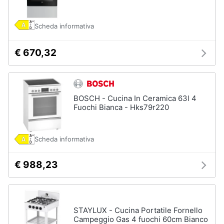
Piano
Assistenza
Cottura
clienti
Forno
Scheda informativa
da
incasso
Esci
€ 670,32
Vedi
tutti
BOSCH - Cucina In Ceramica 63l 4
Fuochi Bianca - Hks79r220
Pulizia
casa
e
stiro
Scheda informativa
Aspirapolvere
Dyson
€ 988,23
Aspirapolvere
Vaporella
Scopa
STAYLUX - Cucina Portatile Fornello
a
Campeggio Gas 4 fuochi 60cm Bianco
vapore