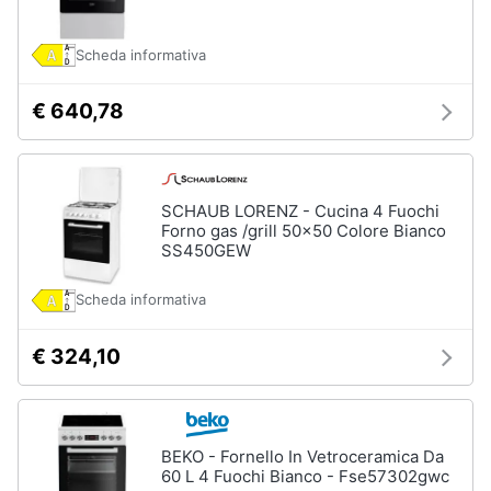
Forno
Elettrico
Animali
Scheda informativa
Cappa
cucina
Motori
€ 640,78
Piano
Cottura
Libri,
Vedi
cd
tutti
e
SCHAUB LORENZ - Cucina 4 Fuochi
Forno gas /grill 50x50 Colore Bianco
dvd
SS450GEW
Elettrodomestici
Festività
Scheda informativa
da
e
incasso
ricorrenze
€ 324,10
Lavastoviglie
da
Incasso
Promozioni
Frigorifero
da
Servizi
BEKO - Fornello In Vetroceramica Da
incasso
60 L 4 Fuochi Bianco - Fse57302gwc