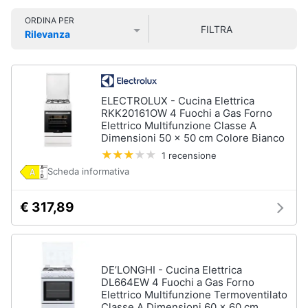
Smart
ORDINA PER
home
FILTRA
Rilevanza
Lavatrici
Prezzo più basso
Prezzo più alto
Valutazioni
e
Videogiochi
Asciugatrici
Asciugatrice
Audio
ELECTROLUX - Cucina Elettrica
Lavatrice
e
RKK20161OW 4 Fuochi a Gas Forno
Elettrico Multifunzione Classe A
musica
Lavatrice
Dimensioni 50 x 50 cm Colore Bianco
carica
frontale
1 recensione
Clima
Scheda informativa
Lavasciuga
Vedi
Arredo
€ 317,89
tutti
Brico
e
Giardinaggio
DE’LONGHI - Cucina Elettrica
Lavastoviglie
DL664EW 4 Fuochi a Gas Forno
Lavastoviglie
Elettrico Multifunzione Termoventilato
da
Salute
Classe A Dimensioni 60 x 60 cm