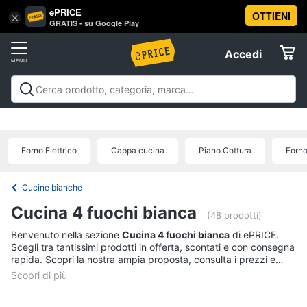
ePRICE
OTTIENI
Vai
×
Accedi
GRATIS - su Google Play
al
Registrati
menu
Accedi
Elettrodomestici
Offerte
Frigoriferi
Elettrodomestici
Frigoriferi e Congelatori
Lavatrici e
e
Elettrodomestici
Asciugatrici
Lavastoviglie
Forni, Piani cottura e
Congelatori
Cappe
Elettrodomestici da incasso
Pulizia casa e
Forno Elettrico
Cappa cucina
Piano Cottura
Forno
Cantinetta
stiro
Elettrodomestici in Cucina
Piccoli
Informatica
Vino
elettrodomestici
Elettrodomestici professionali e
industriali
Elettrodomestici in offerta
Offerte
Frigoriferi
Cucine bianche
Telefonia
Congelatore
Cucina 4 fuochi bianca
a
(48 prodotti)
pozzetto
Benvenuto nella sezione
Cucina 4 fuochi bianca
di ePRICE.
Tv
Frigorifero
Scegli tra tantissimi prodotti in offerta, scontati e con consegna
e
combinato
rapida. Scopri la nostra ampia proposta, consulta i prezzi e
Home
acquista comodamente online.
Cinema
Vedi
tutti