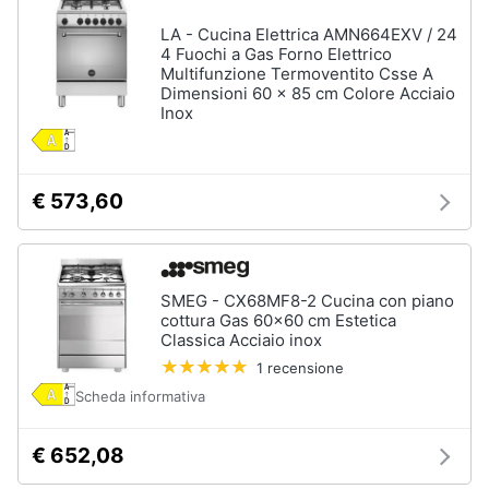
cucire
professionali
LA - Cucina Elettrica AMN664EXV / 24
4 Fuochi a Gas Forno Elettrico
Friggitrice
Multifunzione Termoventito Csse A
professionale
Dimensioni 60 x 85 cm Colore Acciaio
Inox
Idropulitrice
professionale
Vedi
tutti
€ 573,60
Elettrodomestici
SMEG - CX68MF8-2 Cucina con piano
in
cottura Gas 60x60 cm Estetica
offerta
Classica Acciaio inox
Frigoriferi
1 recensione
in
offerta
Scheda informativa
Lavatrici
in
€ 652,08
offerta