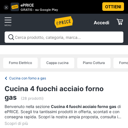
ePRICE
OTTIENI
Vai
×
Accedi
GRATIS - su Google Play
al
Registrati
menu
Accedi
Elettrodomestici
Offerte
Frigoriferi
Elettrodomestici
Frigoriferi e Congelatori
Lavatrici e
e
Elettrodomestici
Asciugatrici
Lavastoviglie
Forni, Piani cottura e
Congelatori
Cappe
Elettrodomestici da incasso
Pulizia casa e
Forno Elettrico
Cappa cucina
Piano Cottura
Forno
Cantinetta
stiro
Elettrodomestici in Cucina
Piccoli
Informatica
Vino
elettrodomestici
Elettrodomestici professionali e
industriali
Elettrodomestici in offerta
Offerte
Frigoriferi
Cucina con forno a gas
Telefonia
Congelatore
Cucina 4 fuochi acciaio forno
a
pozzetto
gas
Tv
(28 prodotti)
Frigorifero
e
Benvenuto nella sezione
Cucina 4 fuochi acciaio forno gas
di
combinato
Home
ePRICE. Scegli tra tantissimi prodotti in offerta, scontati e con
Cinema
consegna rapida. Scopri la nostra ampia proposta, consulta i
Vedi
prezzi e acquista comodamente online.
tutti