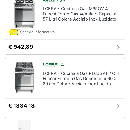
Piano
Assistenza
Cottura
LOFRA - Cucina a Gas M65GV 4
clienti
Fuochi Forno Gas Ventilato Capacità
Forno
57 Litri Colore Acciaio Inox Lucidato
da
incasso
Esci
Scheda informativa
Vedi
tutti
€ 942,89
Pulizia
casa
LOFRA - Cucina a Gas PL66GVT / C 4
e
Fuochi Forno a Gas Dimensioni 60 x
stiro
60 cm Colore Acciaio Inox Lucido
Aspirapolvere
Dyson
Aspirapolvere
€ 1334,13
Vaporella
Scopa
a
vapore