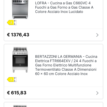
LOFRA - Cucina a Gas C66GVC 4
Piccoli
Fuochi a Gas Forno a Gas Classe A
elettrodomestici
Colore Acciaio Inox Lucidato
Termoventilatore
Termoconvettore
Condizionatori
€ 1376,43
fissi
Caminetto
Vedi
tutti
BERTAZZONI LA GERMANIA - Cucina
Elettrica FTR664EXV / 24 4 Fuochi a
Gas Forno Elettrico Multifunzione
Termoventilato Classe A Dimensioni
60 x 60 cm Colore Acciaio Inox
Elettrodomestici
professionali
e
industriali
€ 615,83
Abbattitore
Macchine
da