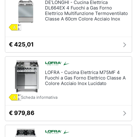
DE’LONGHI - Cucina Elettrica
DL664EX 4 Fuochi a Gas Forno
Vedi
Elettrico Multifunzione Termoventilato
tutti
Classe A 60cm Colore Acciaio Inox
Elettrodomestici
€ 425,01
in
Cucina
Friggitrice
ad
aria
LOFRA - Cucina Elettrica M75MF 4
Fuochi a Gas Forno Elettrico Classe A
Macchina
Colore Acciaio Inox Lucidato
caffè
Minipimer
Scheda informativa
Estrattore
€ 979,86
Vedi
tutti