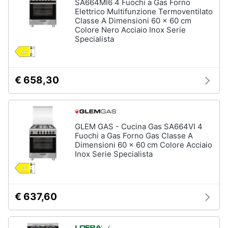
SA664MI6 4 Fuochi a Gas Forno
Forno
Elettrico Multifunzione Termoventilato
Elettrico
Classe A Dimensioni 60 x 60 cm
Animali
Colore Nero Acciaio Inox Serie
Cappa
Specialista
cucina
Motori
Piano
Cottura
Libri,
€ 658,30
Vedi
cd
tutti
e
dvd
GLEM GAS - Cucina Gas SA664VI 4
Elettrodomestici
Fuochi a Gas Forno Gas Classe A
Festività
da
Dimensioni 60 x 60 cm Colore Acciaio
e
incasso
Inox Serie Specialista
ricorrenze
Lavastoviglie
da
Incasso
Promozioni
€ 637,60
Frigorifero
da
Servizi
incasso