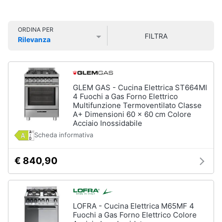
Smart
home
ORDINA PER
Lavatrici
FILTRA
Rilevanza
e
Videogiochi
Prezzo più basso
Prezzo più alto
Valutazioni
Asciugatrici
Asciugatrice
Audio
Lavatrice
e
GLEM GAS - Cucina Elettrica ST664MI
musica
Lavatrice
4 Fuochi a Gas Forno Elettrico
carica
Multifunzione Termoventilato Classe
frontale
A+ Dimensioni 60 x 60 cm Colore
Clima
Acciaio Inossidabile
Lavasciuga
Scheda informativa
Vedi
Arredo
tutti
€ 840,90
Brico
e
Giardinaggio
Lavastoviglie
LOFRA - Cucina Elettrica M65MF 4
Lavastoviglie
Fuochi a Gas Forno Elettrico Colore
da
Salute