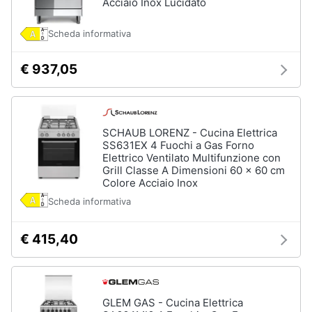
Acciaio Inox Lucidato
Incasso
e
igiene
Lavastoviglie
Scheda informativa
Bosch
Lavastoviglie
Beauty
€ 937,05
Whirlpool
Lavastoviglie
Giocattoli
libera
installazione
SCHAUB LORENZ - Cucina Elettrica
Prima
Vedi
SS631EX 4 Fuochi a Gas Forno
tutti
infanzia
Elettrico Ventilato Multifunzione con
Grill Classe A Dimensioni 60 x 60 cm
Colore Acciaio Inox
Fotografia
Scheda informativa
Forni,
Piani
Casalinghi
cottura
€ 415,40
e
Cappe
Abbigliamento
Forni
a
microonde
GLEM GAS - Cucina Elettrica
Sport