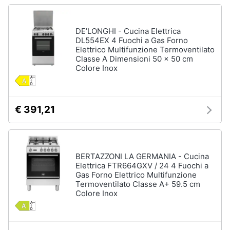
Asciugatrice
in
offerta
DE’LONGHI - Cucina Elettrica
Microonde
DL554EX 4 Fuochi a Gas Forno
in
Elettrico Multifunzione Termoventilato
offerta
Classe A Dimensioni 50 x 50 cm
Colore Inox
Vedi
tutti
€ 391,21
BERTAZZONI LA GERMANIA - Cucina
Elettrica FTR664GXV / 24 4 Fuochi a
Gas Forno Elettrico Multifunzione
Termoventilato Classe A+ 59.5 cm
Colore Inox