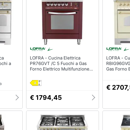
LOFRA - Cucina Elettrica
LOFRA - Cucina Elettrica
chi a
PR76GVT /C 5 Fuochi a Gas
RBIG96GVGT
Forno Elettrico Multifunzione
Gas Forno E
ntilato
Termoventilato Classe A
Multifunzio
0 x 60
Dimensioni 70 x 60 cm Colore
Classe A D
a
x
Borgogna
cm Colore 
€ 2707
€ 1794,45