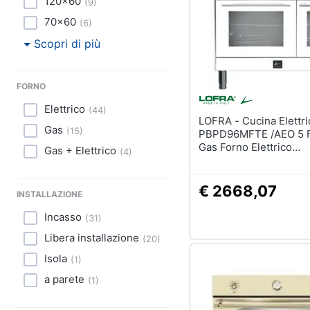
120x60
(
9
)
70x60
(
6
)
Scopri di più
FORNO
Elettrico
(
44
)
LOFRA - Cucina Elettrica
Gas
(
15
)
PBPD96MFTE /AEO 5 F
Gas Forno Elettrico
Gas + Elettrico
(
4
)
Multifunzione Ventilat
Dimensioni 90 x 60 cm
Bianco
€ 2668,07
INSTALLAZIONE
Incasso
(
31
)
Libera installazione
(
20
)
Isola
(
1
)
a parete
(
1
)