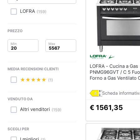
Clima
Lavastoviglie da Inca
LOFRA
(
159
)
Arredo
Frigorifero da incasso
Piano Cottura
Brico e Giardinaggio
PREZZO
Forno da incasso
Salute e igiene
Vedi tutti
Beauty
LOFRA - Cucina a Gas
Elettrodomestici
MEDIA RECENSIONI CLIENTI
Giocattoli
professionali e indust
PNMG96GVT / C 5 Fuoc
Forno a Gas Ventilato 
(1)
Abbattitore
Dimensioni 90 x60 cm
Prima infanzia
Macchine da cucire
Nero
Scheda informativ
professionali
Fotografia
VENDUTO DA
Friggitrice profession
€ 1561,35
Altri venditori
(
159
)
Casalinghi
Idropulitrice professi
Vedi tutti
Abbigliamento
SCEGLI PER
I migliori
(
1
)