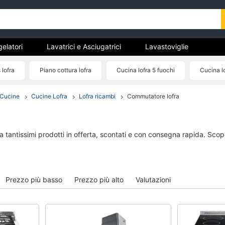
gelatori
Lavatrici e Asciugatrici
Lavastoviglie
trodomestici da incasso
Pulizia casa e stiro
Elettrodomes
 lofra
Piano cottura lofra
Cucina lofra 5 fuochi
Cucina lo
stici
estici professionali e industriali
Elettrodomestici in offerta
Cucine
Cucine Lofra
Lofra ricambi
Commutatore lofra
tori
Lavatrici e Asciugatrici
Lavastoviglie
Asciugatrice
Lavastoviglie da Inca
Lavatrice
Lavastoviglie Bosch
a tantissimi prodotti in offerta, scontati e con consegna rapida. Scop
to
Lavatrice carica frontale
Lavastoviglie Whirlpo
Lavasciuga
Lavastoviglie libera
installazione
Vedi tutti
Prezzo più basso
Prezzo più alto
Valutazioni
Vedi tutti
incasso
Pulizia casa e stiro
Elettrodomestici in 