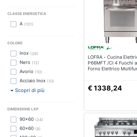
CLASSE ENERGETICA
A
(
101
)
COLORE
Inox
(
26
)
LOFRA - Cucina Elettrica
Nero
P66MFT /CI 4 Fuochi 
(
12
)
Forno Elettrico Multif
Avorio
(
10
)
Termoventilato Classe
Dimensioni 60 x 60 cm
Acciaio Inox
(
10
)
Acciaio inox
€ 1338,24
Scopri di più
DIMENSIONE LXP
90x60
(
24
)
60x60
(
9
)