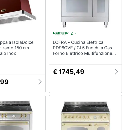
LOFRA - Cucina Elettrica
pirante 150 cm
PD96GVE / CI 5 Fuochi a Gas
aio Inox
Forno Elettrico Multifunzione
Termoventilato Classe A
Dimensioni 90 x 65 cm Colore
Inox Serie Concerto
€ 1745,49
,99