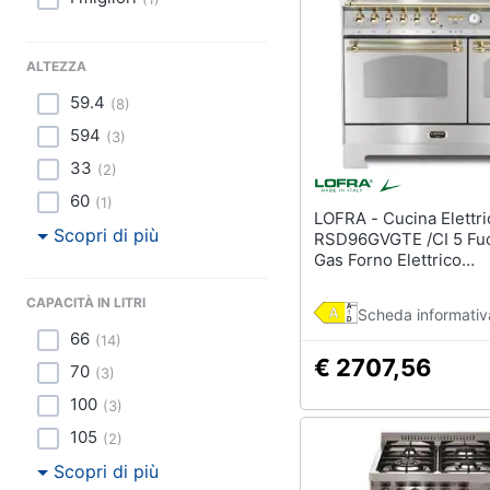
Sport
Animali
ALTEZZA
Motori
59.4
(
8
)
594
(
3
)
Libri, cd e dvd
33
(
2
)
Festività e ricorrenze
60
(
1
)
LOFRA - Cucina Elettrica
Scopri di più
RSD96GVGTE /CI 5 Fuo
Promozioni
Gas Forno Elettrico
Multifunzione Termove
Classe A Dimensioni 6
CAPACITÀ IN LITRI
Scheda informativ
cm Colore Acciaio Ino
66
(
14
)
€ 2707,56
70
(
3
)
100
(
3
)
105
(
2
)
Scopri di più