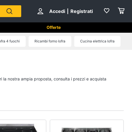
Accedi
|
Registrati
Offerte
tici in Cucina
fra 4 fuochi
Ricambi forno lofra
Cucina elettrica lofra
Forni, Piani cottura e Cappe
sso
Forni a microonde
Forno Elettrico
ri la nostra ampia proposta, consulta i prezzi e acquista
ol
Cappa cucina
Piano Cottura
Vedi tutti
Cucina
Piccoli elettrodomestici