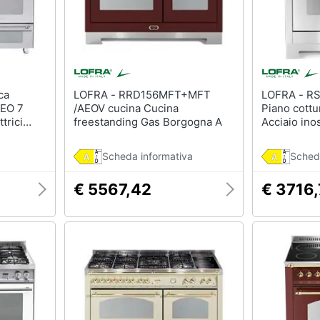
LOFRA - RRD156MFT+MFT
LOFRA - RSG96MFT / 5I cucina
EO 7
/AEOV cucina Cucina
Piano cottu
trici
freestanding Gas Borgogna A
Acciaio ino
oni 120 x
Scheda informativa
Sched
€ 5567,42
€ 3716