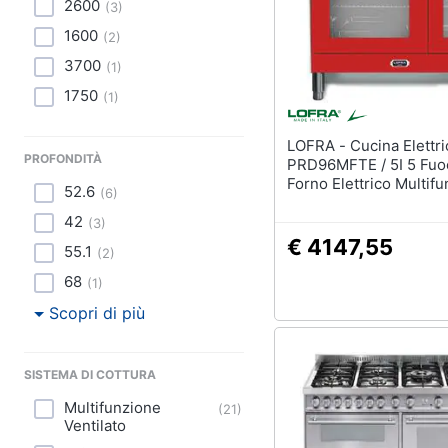
2600
(
3
)
1600
(
2
)
3700
(
1
)
1750
(
1
)
LOFRA - Cucina Elettrica
PROFONDITÀ
PRD96MFTE / 5I 5 Fuo
Forno Elettrico Multif
52.6
(
6
)
Ventilato Classe A Dim
90 x 90 cm Colore Ro
42
(
3
)
€ 4147,55
55.1
(
2
)
68
(
1
)
Scopri di più
SISTEMA DI COTTURA
Multifunzione
(
21
)
Ventilato