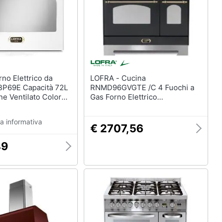
LOFRA - Cucina
BP69E Capacità 72L
RNMD96GVGTE /C 4 Fuochi a
ne Ventilato Colore
Gas Forno Elettrico
Multifunzione Termoventilato
Classe A Dimensioni 90 x 60
a informativa
cm Colore Nero
€ 2707,56
49