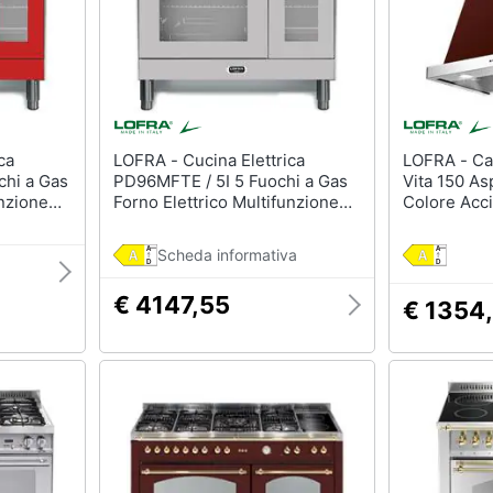
LOFRA - Cucina Elettrica
LOFRA - Cappa a IsolaDolce
chi a Gas
PD96MFTE / 5I 5 Fuochi a Gas
Vita 150 As
unzione
Forno Elettrico Multifunzione
Colore Acci
ensioni
Ventilato Classe A Dimensioni
sso
90 cm Colore Acciaio Inox
Scheda informativa
€ 4147,55
€ 1354