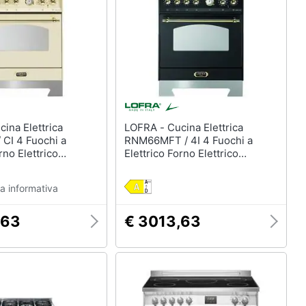
LOFRA - Cucina Elettrica
 CI 4 Fuochi a
RNM66MFT / 4I 4 Fuochi a
rno Elettrico
Elettrico Forno Elettrico
ne Termoventilato
Multifunzione Termoventilato
imensioni 60 x 60
Classe A Dimensioni 60 x 60
a informativa
Inox Serie Concerto
cm Colore Nero
,63
€ 3013,63