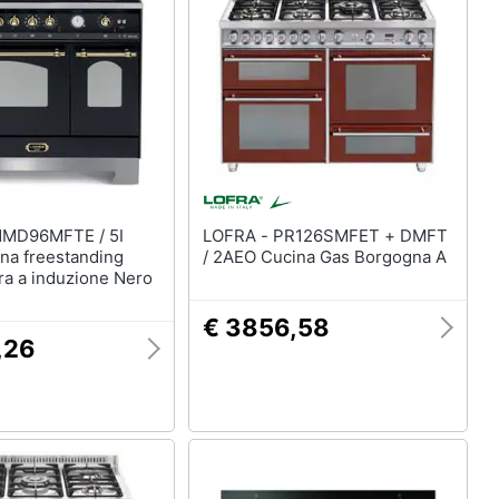
Termoventilatore
Termoconvettore
Condizionatori fissi
Caminetto
Vedi tutti
LOFRA - PR126SMFET + DMFT
na freestanding
/ 2AEO Cucina Gas Borgogna A
ra a induzione Nero
€ 3856,58
,26