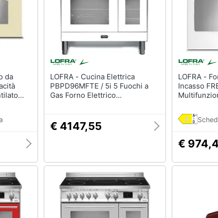
LOFRA - Cucina Elettrica
LOFRA - Forno Elettrico da
acità
PBPD96MFTE / 5i 5 Fuochi a
Incasso FR
tilato
Gas Forno Elettrico
Multifunzio
Multifunzione Ventilato Classe
Avorio
A Dimensioni 90 x 90 cm
a
Sched
Colore Bianco
€ 4147,55
€ 974,