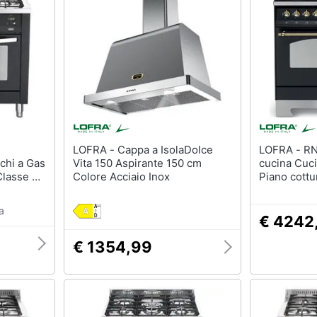
sso
Aspirapolvere Dyson
Friggitrice ad aria
Aspirapolvere
Macchina caffè
Vaporella
Minipimer
Scopa a vapore
Estrattore
Vedi tutti
Vedi tutti
Elettrodomestici in offerta
LOFRA - Cappa a IsolaDolce
LOFRA - RNMD96MFTE / 5I
riali
hi a Gas
Vita 150 Aspirante 150 cm
cucina Cuci
Frigoriferi in offerta
Classe A
Colore Acciaio Inox
Piano cottu
 Colore
Lavatrici in offerta
a
Asciugatrice in offerta
€ 4242
Microonde in offerta
ale
€ 1354,99
onale
Vedi tutti