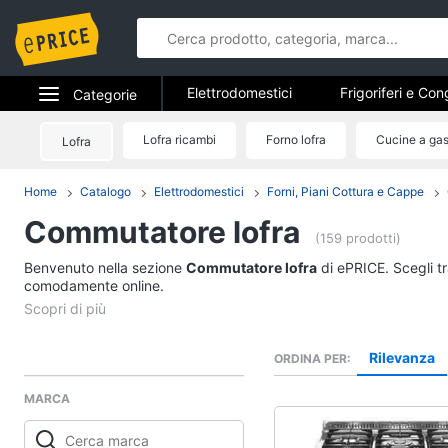
Elettrodomestici
Frigoriferi e Con
Categorie
Forni, Piani cottura e Cappe
Elet
Elettrodomestici
Lofra ricambi
Forno lofra
Cucine a gas
Lofra
Elettrodome
Piccoli elettrodomestici
Elettrodom
Informatica
Home
Catalogo
Elettrodomestici
Forni, Piani Cottura e Cappe
Frigoriferi e Congela
Commutatore lofra
Telefonia
Cantinetta Vino
(159 prodotti)
Frigoriferi
Benvenuto nella sezione
Tv e Home Cinema
Commutatore lofra
di ePRICE. Scegli tr
Congelatore a pozzet
comodamente online.
Smart home
Frigorifero combinato
Vedi tutti
Videogiochi
Rilevanza
ORDINA PER
MARCA
Audio e musica
Elettrodomestici da 