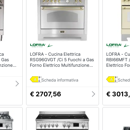
LOFRA - Cucina Elettrica
LOFRA - Cucina Elettrica
a Gas
RSG96GVGT /Ci 5 Fuochi a Gas
RBI66MFT /
unzione
Forno Elettrico Multifunzione
Elettrico Fo
 A
Termoventilato Classe A
Multifunzio
 Colore
Dimensioni 90 x 60 cm Colore
Classe A D
Scheda informativa
Sched
Inox
cm Colore 
€ 2707,56
€ 3013