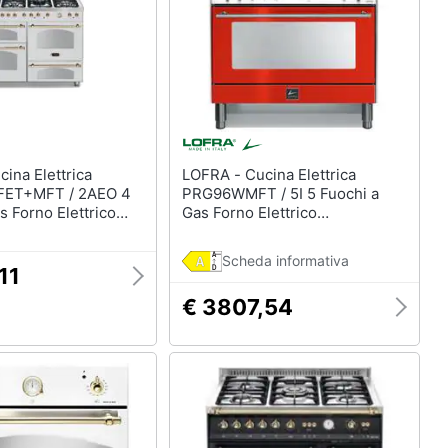
LOFRA - Cucina Elettrica
ET+MFT / 2AEO 4
PRG96WMFT / 5I 5 Fuochi a
s Forno Elettrico
Gas Forno Elettrico
ne Termoventilato
Multifunzione Ventilato Classe
imensioni 120 x 60
A Dimensioni 90 cm Colore
Scheda informativa
Bianco
Rosso
11
€ 3807,54