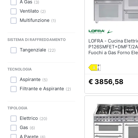
A Gas
(
3
)
Ventilato
(
2
)
Multifunzione
(
1
)
SISTEMA DI RAFFREDDAMENTO
LOFRA - Cucina Elettrica
P126SMFET+DMFT/2A
Tangenziale
(
22
)
Fuochi a Gas Forno Elet
Multifunzione Dimensi
90 cm Colore Acciaio
TECNOLOGIA
Inossidabile
Aspirante
(
5
)
€ 3856,58
Filtrante e Aspirante
(
2
)
TIPOLOGIA
Elettrico
(
20
)
Gas
(
6
)
A Parete
(
6
)