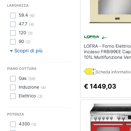
LARGHEZZA
59.4
(
6
)
47.7
(
4
)
120
(
3
)
90
(
2
)
LOFRA - Forno Elettrico da
Scopri di più
Incasso FRBI99EE Cap
101L Multifunzione Ven
Colore Avorio
PIANO COTTURA
Scheda informativ
Gas
(
56
)
€ 1449,03
Induzione
(
4
)
Elettrico
(
3
)
POTENZA
4300
(
3
)