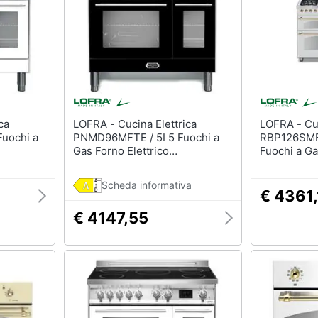
LOFRA - Cucina Elettrica
LOFRA - Cucina Elettrica
uochi a
PNMD96MFTE / 5I 5 Fuochi a
RBP126SMF
Gas Forno Elettrico
Fuochi a Ga
o
Multifunzione Ventilato Classe
Multifunzio
 Colore
A Dimensioni 90 cm Colore
Classe A D
Scheda informativa
Nero
cm Colore 
€ 4361,
€ 4147,55