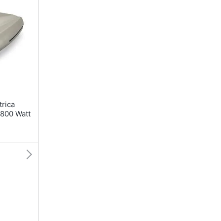
sso
Aspirapolvere Dyson
Friggitrice ad aria
Aspirapolvere
Macchina caffè
Vaporella
Minipimer
Scopa a vapore
Estrattore
Vedi tutti
Vedi tutti
Elettrodomestici in offerta
riali
 800 Watt
Frigoriferi in offerta
Lavatrici in offerta
Asciugatrice in offerta
Microonde in offerta
ale
onale
Vedi tutti