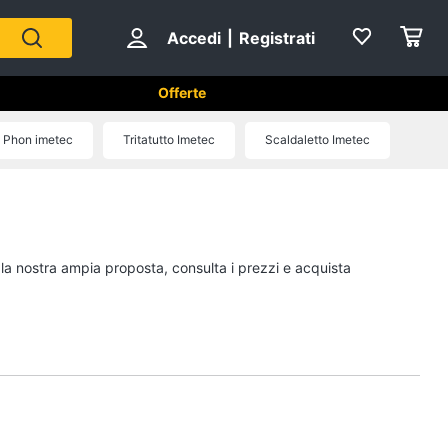
Accedi
|
Registrati
Offerte
tici in Cucina
Phon imetec
Tritatutto Imetec
Scaldaletto Imetec
Forni, Piani cottura e Cappe
sso
Forni a microonde
Forno Elettrico
 la nostra ampia proposta, consulta i prezzi e acquista
ol
Cappa cucina
Piano Cottura
Vedi tutti
Cucina
Piccoli elettrodomestici