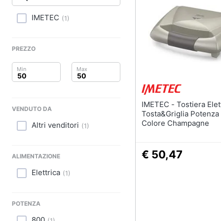
Clima
Lavastoviglie da Inca
IMETEC
(
1
)
Arredo
Frigorifero da incasso
Piano Cottura
Brico e Giardinaggio
PREZZO
Forno da incasso
Salute e igiene
Vedi tutti
Beauty
IMETEC - Tostiera Elettrica
Elettrodomestici
VENDUTO DA
Giocattoli
professionali e indust
Tosta&Griglia Potenza
Colore Champagne
Altri venditori
(
1
)
Abbattitore
Prima infanzia
Macchine da cucire
professionali
€ 50,47
Fotografia
ALIMENTAZIONE
Friggitrice profession
Elettrica
(
1
)
Casalinghi
Idropulitrice professi
Vedi tutti
Abbigliamento
POTENZA
800
(
1
)