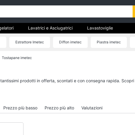
gelatori
Lavatrici e Asciugatrici
Lavastoviglie
trodomestici da incasso
Pulizia casa e stiro
Elettrodomes
c
Estrattore Imetec
Diffon imetec
Piastra imetec
stici
estici professionali e industriali
Elettrodomestici in offerta
Frullatore imetec
Aspirapolvere Imetec
Tostapane imetec
tori
Lavatrici e Asciugatrici
Lavastoviglie
Asciugatrice
Lavastoviglie da Inca
Lavatrice
Lavastoviglie Bosch
tantissimi prodotti in offerta, scontati e con consegna rapida. Scopri
to
Lavatrice carica frontale
Lavastoviglie Whirlpo
Lavasciuga
Lavastoviglie libera
installazione
Vedi tutti
Prezzo più basso
Prezzo più alto
Valutazioni
Vedi tutti
incasso
Pulizia casa e stiro
Elettrodomestici in 