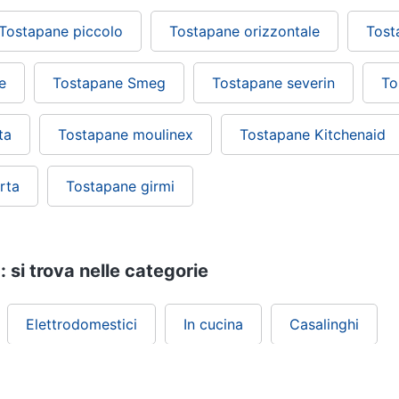
Tostapane piccolo
Tostapane orizzontale
Tost
e
Tostapane Smeg
Tostapane severin
To
ta
Tostapane moulinex
Tostapane Kitchenaid
rta
Tostapane girmi
 si trova nelle categorie
Elettrodomestici
In cucina
Casalinghi