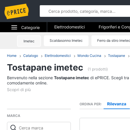
Elettrodomestici
Frigoriferi e Con
Categorie
Forni, Piani cottura e Cappe
Elet
Elettrodomestici
Scaldasonno Imetec
Ferro da stiro imete
Imetec
Elettrodome
Piccoli elettrodomestici
Elettrodom
Informatica
Home
Catalogo
Elettrodomestici
Mondo Cucina
Tostapane
Frigoriferi e Congela
Tostapane imetec
Telefonia
Cantinetta Vino
(1 prodotti)
Frigoriferi
Benvenuto nella sezione
Tv e Home Cinema
Tostapane imetec
di ePRICE. Scegli tra 
Congelatore a pozzet
comodamente online.
Smart home
Frigorifero combinato
Vedi tutti
Videogiochi
Rilevanza
ORDINA PER
MARCA
Audio e musica
Elettrodomestici da 