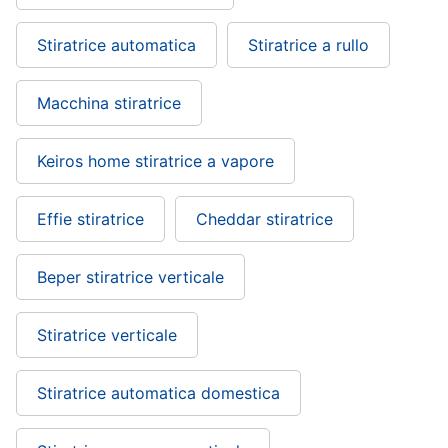
Piccoli
Stiratrice automatica
Stiratrice a rullo
elettrodomestici
Termoventilatore
Macchina stiratrice
Termoconvettore
Condizionatori
fissi
Keiros home stiratrice a vapore
Caminetto
Vedi
Effie stiratrice
Cheddar stiratrice
tutti
Beper stiratrice verticale
Elettrodomestici
Stiratrice verticale
professionali
e
industriali
Stiratrice automatica domestica
Abbattitore
Macchine
da