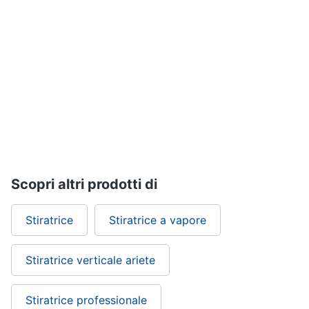
Vedi
tutti
Elettrodomestici
in
Cucina
Friggitrice
ad
aria
Macchina
Scopri altri prodotti di
caffè
Minipimer
Stiratrice
Stiratrice a vapore
Estrattore
Vedi
Stiratrice verticale ariete
tutti
Stiratrice professionale