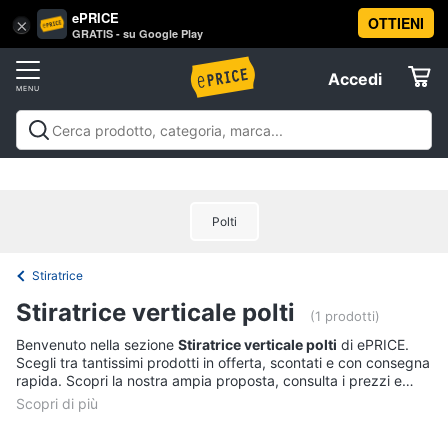
ePRICE
OTTIENI
Vai
×
Accedi
GRATIS - su Google Play
al
Registrati
menu
Accedi
Elettrodomestici
Offerte
Frigoriferi
Elettrodomestici
Frigoriferi e Congelatori
Lavatrici e
e
Elettrodomestici
Asciugatrici
Lavastoviglie
Forni, Piani cottura e
Congelatori
Cappe
Elettrodomestici da incasso
Pulizia casa e
Cantinetta
Polti
stiro
Elettrodomestici in Cucina
Piccoli
Informatica
Vino
elettrodomestici
Elettrodomestici professionali e
industriali
Elettrodomestici in offerta
Offerte
Frigoriferi
Stiratrice
Telefonia
Congelatore
Stiratrice verticale polti
a
(1 prodotti)
pozzetto
Tv
Benvenuto nella sezione
Stiratrice verticale polti
di ePRICE.
Frigorifero
Scegli tra tantissimi prodotti in offerta, scontati e con consegna
e
combinato
rapida. Scopri la nostra ampia proposta, consulta i prezzi e
Home
acquista comodamente online.
Cinema
Vedi
tutti