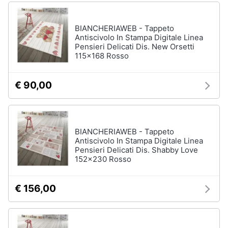
Asciugatrice
in
offerta
BIANCHERIAWEB - Tappeto
Microonde
Antiscivolo In Stampa Digitale Linea
in
Pensieri Delicati Dis. New Orsetti
offerta
115x168 Rosso
Vedi
tutti
€ 90,00
BIANCHERIAWEB - Tappeto
Antiscivolo In Stampa Digitale Linea
Pensieri Delicati Dis. Shabby Love
152x230 Rosso
€ 156,00