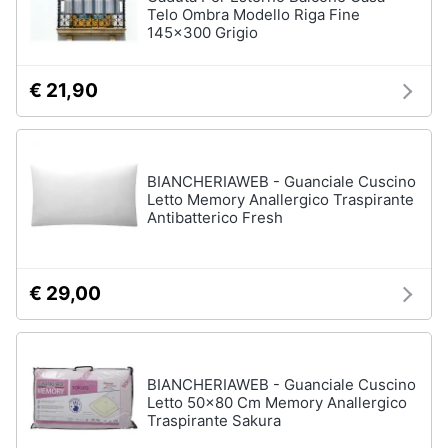
Telo Ombra Modello Riga Fine
145x300 Grigio
Vedi
tutti
€ 21,90
Elettrodomestici
in
Cucina
BIANCHERIAWEB - Guanciale Cuscino
Friggitrice
Letto Memory Anallergico Traspirante
ad
Antibatterico Fresh
aria
Macchina
caffè
€ 29,00
Minipimer
Estrattore
Vedi
BIANCHERIAWEB - Guanciale Cuscino
tutti
Letto 50x80 Cm Memory Anallergico
Traspirante Sakura