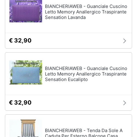
Piano
Assistenza
BIANCHERIAWEB - Guanciale Cuscino
Cottura
clienti
Letto Memory Anallergico Traspirante
Forno
Sensation Lavanda
da
incasso
Esci
Vedi
€ 32,90
tutti
BIANCHERIAWEB - Guanciale Cuscino
Pulizia
Letto Memory Anallergico Traspirante
casa
e
Sensation Eucalipto
stiro
Aspirapolvere
Dyson
€ 32,90
Aspirapolvere
Vaporella
Scopa
a
BIANCHERIAWEB - Tenda Da Sole A
vapore
Caduta Per Esterno Balcone Casa