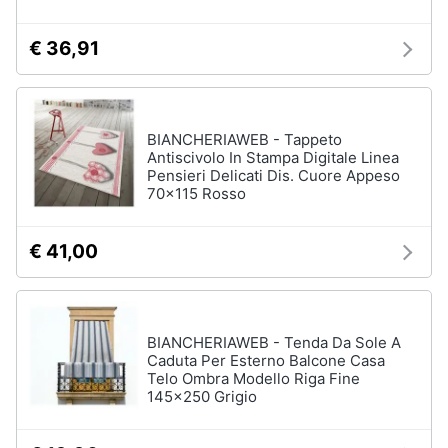
Piccoli
elettrodomestici
€ 36,91
Termoventilatore
Termoconvettore
Condizionatori
BIANCHERIAWEB - Tappeto
fissi
Antiscivolo In Stampa Digitale Linea
Pensieri Delicati Dis. Cuore Appeso
Caminetto
70x115 Rosso
Vedi
tutti
€ 41,00
Elettrodomestici
professionali
BIANCHERIAWEB - Tenda Da Sole A
e
Caduta Per Esterno Balcone Casa
industriali
Telo Ombra Modello Riga Fine
145x250 Grigio
Abbattitore
Macchine
da