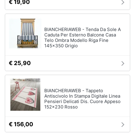
€ 19,90
cucire
professionali
Friggitrice
professionale
BIANCHERIAWEB - Tenda Da Sole A
Idropulitrice
Caduta Per Esterno Balcone Casa
professionale
Telo Ombra Modello Riga Fine
145x350 Grigio
Vedi
tutti
€ 25,90
Elettrodomestici
in
offerta
BIANCHERIAWEB - Tappeto
Antiscivolo In Stampa Digitale Linea
Frigoriferi
Pensieri Delicati Dis. Cuore Appeso
in
152x230 Rosso
offerta
Lavatrici
in
€ 156,00
offerta