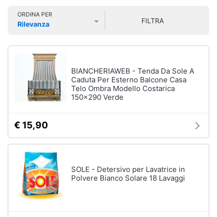
Smart
ORDINA PER
home
FILTRA
Rilevanza
Lavatrici
Prezzo più basso
Prezzo più alto
Valutazioni
e
Videogiochi
Asciugatrici
Asciugatrice
Audio
BIANCHERIAWEB - Tenda Da Sole A
Lavatrice
e
Caduta Per Esterno Balcone Casa
Telo Ombra Modello Costarica
musica
Lavatrice
150x290 Verde
carica
frontale
Clima
Lavasciuga
€ 15,90
Vedi
Arredo
tutti
Brico
SOLE - Detersivo per Lavatrice in
e
Polvere Bianco Solare 18 Lavaggi
Giardinaggio
Lavastoviglie
Lavastoviglie
da
Salute