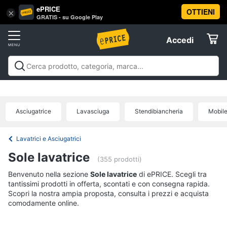
ePRICE
OTTIENI
Vai
×
Accedi
GRATIS - su Google Play
al
Registrati
menu
Accedi
Elettrodomestici
Offerte
Frigoriferi
Elettrodomestici
Frigoriferi e Congelatori
Lavatrici e
e
Elettrodomestici
Asciugatrici
Lavastoviglie
Forni, Piani cottura e
Congelatori
Cappe
Elettrodomestici da incasso
Pulizia casa e
Asciugatrice
Lavasciuga
Stendibiancheria
Mobile
Cantinetta
stiro
Elettrodomestici in Cucina
Piccoli
Informatica
Vino
elettrodomestici
Elettrodomestici professionali e
industriali
Elettrodomestici in offerta
Offerte
Frigoriferi
Lavatrici e Asciugatrici
Telefonia
Congelatore
Sole lavatrice
a
(355 prodotti)
pozzetto
Benvenuto nella sezione
Tv
Sole lavatrice
di ePRICE. Scegli tra
Frigorifero
tantissimi prodotti in offerta, scontati e con consegna rapida.
e
combinato
Scopri la nostra ampia proposta, consulta i prezzi e acquista
Home
comodamente online.
Cinema
Vedi
tutti