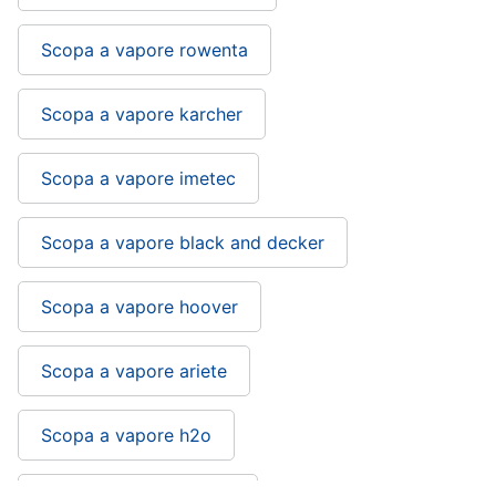
cucire
professionali
Scopa a vapore rowenta
Friggitrice
professionale
Scopa a vapore karcher
Idropulitrice
professionale
Scopa a vapore imetec
Vedi
tutti
Scopa a vapore black and decker
Elettrodomestici
Scopa a vapore hoover
in
offerta
Frigoriferi
Scopa a vapore ariete
in
offerta
Lavatrici
Scopa a vapore h2o
in
offerta