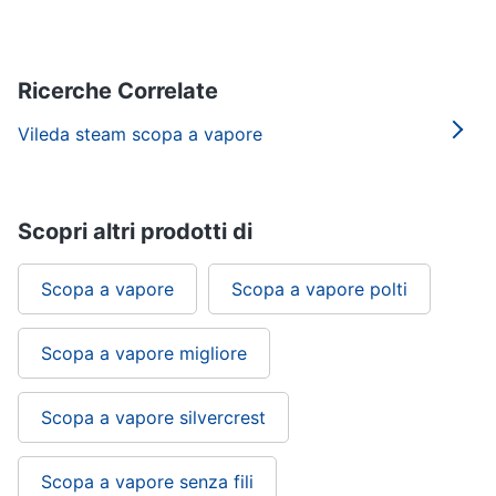
Piccoli
elettrodomestici
Termoventilatore
Ricerche Correlate
Termoconvettore
Vileda steam scopa a vapore
Condizionatori
fissi
Caminetto
Scopri altri prodotti di
Vedi
tutti
Scopa a vapore
Scopa a vapore polti
Elettrodomestici
Scopa a vapore migliore
professionali
e
industriali
Scopa a vapore silvercrest
Abbattitore
Macchine
Scopa a vapore senza fili
da