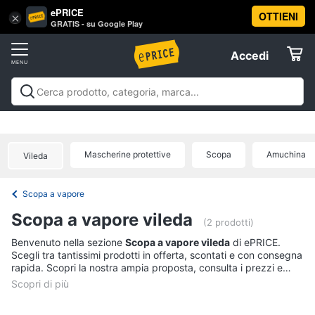
ePRICE
OTTIENI
Vai
×
Accedi
GRATIS - su Google Play
al
Registrati
menu
Accedi
Elettrodomestici
Offerte
Frigoriferi
Elettrodomestici
Frigoriferi e Congelatori
Lavatrici e
e
Elettrodomestici
Asciugatrici
Lavastoviglie
Forni, Piani cottura e
Congelatori
Cappe
Elettrodomestici da incasso
Pulizia casa e
Mascherine protettive
Scopa
Amuchina
Cantinetta
Vileda
stiro
Elettrodomestici in Cucina
Piccoli
Informatica
Vino
elettrodomestici
Elettrodomestici professionali e
industriali
Elettrodomestici in offerta
Offerte
Frigoriferi
Scopa a vapore
Telefonia
Congelatore
Scopa a vapore vileda
a
(2 prodotti)
pozzetto
Tv
Benvenuto nella sezione
Scopa a vapore vileda
di ePRICE.
Frigorifero
Scegli tra tantissimi prodotti in offerta, scontati e con consegna
e
combinato
rapida. Scopri la nostra ampia proposta, consulta i prezzi e
Home
acquista comodamente online.
Cinema
Vedi
tutti