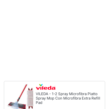
Forno
Elettrico
Animali
Cappa
cucina
Motori
Piano
Cottura
Libri,
Vedi
cd
tutti
e
dvd
Elettrodomestici
Festività
da
e
incasso
ricorrenze
Lavastoviglie
da
Incasso
Promozioni
VILEDA - 1-2 Spray Microfibra Piatto
Frigorifero
Spray Mop Con Microfibra Extra Refill
da
Servizi
Pad
incasso