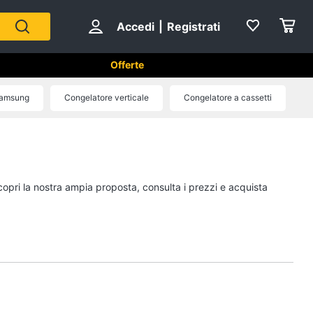
Accedi
|
Registrati
Offerte
tici in Cucina
 Samsung
Congelatore verticale
Congelatore a cassetti
Forni, Piani cottura e Cappe
sso
Forni a microonde
Forno Elettrico
copri la nostra ampia proposta, consulta i prezzi e acquista
ol
Cappa cucina
Piano Cottura
Vedi tutti
Cucina
Piccoli elettrodomestici