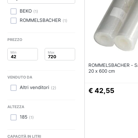
Clima
Lavastoviglie da Inca
BEKO
(
1
)
Arredo
Frigorifero da incasso
ROMMELSBACHER
(
1
)
Piano Cottura
Brico e Giardinaggio
Forno da incasso
PREZZO
Salute e igiene
Vedi tutti
Beauty
ROMMELSBACHER - Sacchetti
Elettrodomestici
Giocattoli
professionali e indust
20 x 600 cm
VENDUTO DA
Abbattitore
Prima infanzia
Altri venditori
(
2
)
Macchine da cucire
€ 42,55
professionali
Fotografia
Friggitrice profession
ALTEZZA
Casalinghi
Idropulitrice professi
185
(
1
)
Vedi tutti
Abbigliamento
CAPACITÀ IN LITRI