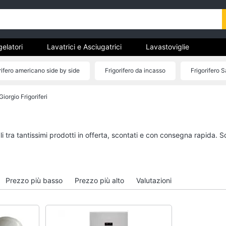
gelatori
Lavatrici e Asciugatrici
Lavastoviglie
trodomestici da incasso
Pulizia casa e stiro
Elettrodomes
rifero americano side by side
Frigorifero da incasso
Frigorifero
stici
estici professionali e industriali
Elettrodomestici in offerta
iorgio Frigoriferi
tori
Lavatrici e Asciugatrici
Lavastoviglie
Asciugatrice
Lavastoviglie da Inca
Lavatrice
Lavastoviglie Bosch
 tra tantissimi prodotti in offerta, scontati e con consegna rapida. S
to
Lavatrice carica frontale
Lavastoviglie Whirlpo
Lavasciuga
Lavastoviglie libera
installazione
Vedi tutti
Prezzo più basso
Prezzo più alto
Valutazioni
Vedi tutti
incasso
Pulizia casa e stiro
Elettrodomestici in 