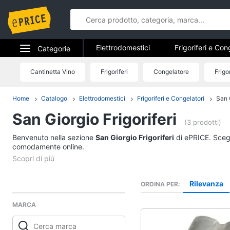
Elettrodomestici
Frigoriferi e Con
Categorie
Forni, Piani cottura e Cappe
Elet
Elettrodomestici
Cantinetta Vino
Frigoriferi
Congelatore
Frigo
Elettrodome
Piccoli elettrodomestici
Elettrodom
Informatica
Home
Catalogo
Elettrodomestici
Frigoriferi e Congelatori
San G
Frigoriferi e Congela
San Giorgio Frigoriferi
Telefonia
Cantinetta Vino
(3 prodotti)
Frigoriferi
Benvenuto nella sezione
Tv e Home Cinema
San Giorgio Frigoriferi
di ePRICE. Scegli
Congelatore a pozzet
comodamente online.
Smart home
Frigorifero combinato
Vedi tutti
Videogiochi
Rilevanza
ORDINA PER
MARCA
Audio e musica
Elettrodomestici da 