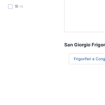
Sì
(
1
)
San Giorgio Frigori
Frigoriferi e Cong