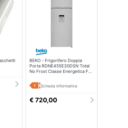
sso
Aspirapolvere Dyson
Friggitrice ad aria
Aspirapolvere
Macchina caffè
Vaporella
Minipimer
Scopa a vapore
Estrattore
Vedi tutti
Vedi tutti
Elettrodomestici in offerta
BEKO - Frigorifero Doppia
riali
Porta RDNE455E30DSN Total
Frigoriferi in offerta
No Frost Classe Energetica F
Colore Inox
Lavatrici in offerta
Asciugatrice in offerta
Scheda informativa
Microonde in offerta
ale
€ 720,00
onale
Vedi tutti