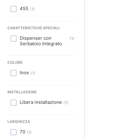
Sport
455
(
1
)
Animali
CARATTERISTICHE SPECIALI
Motori
Dispenser con
(
1
)
Libri, cd e dvd
Serbatoio Integrato
Festività e ricorrenze
COLORE
Promozioni
Inox
(
1
)
INSTALLAZIONE
Libera installazione
(
1
)
LARGHEZZA
70
(
1
)