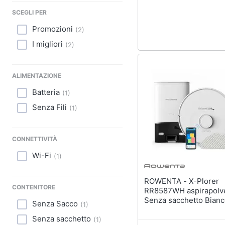
Sport
SCEGLI PER
Animali
Promozioni
(
2
)
I migliori
(
2
)
Motori
Libri, cd e dvd
ALIMENTAZIONE
Festività e ricorrenze
Batteria
(
1
)
Senza Fili
(
1
)
Promozioni
CONNETTIVITÀ
Wi-Fi
(
1
)
ROWENTA - X-Plorer
CONTENITORE
RR8587WH aspirapolve
Senza sacchetto Bian
Senza Sacco
(
1
)
Senza sacchetto
(
1
)