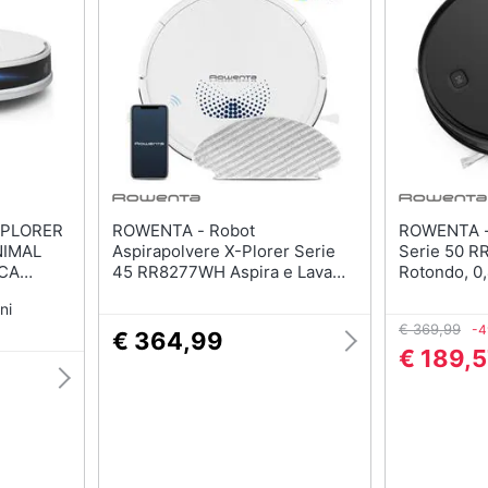
sso
Aspirapolvere Dyson
Friggitrice ad aria
Aspirapolvere
Macchina caffè
Vaporella
Minipimer
Scopa a vapore
Estrattore
Vedi tutti
Vedi tutti
Elettrodomestici in offerta
ROWENTA - Robot
ROWENTA - Rowenta X-Plo
riali
NIMAL
Aspirapolvere X-Plorer Serie
Serie 50 R
Frigoriferi in offerta
ICA
45 RR8277WH Aspira e Lava
Rotondo, 0,
Senza Sacchetto Capacità 0,44
a rullo, Cin
Lavatrici in offerta
ni
Litri Bianco
Asciugatrice in offerta
€ 369,99
-
€ 364,99
€ 189,
Microonde in offerta
ale
onale
Vedi tutti