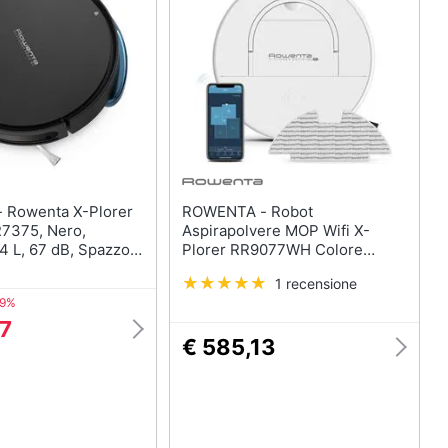
Termoventilatore
Termoconvettore
Condizionatori fissi
Caminetto
Vedi tutti
rer
ROWENTA - Robot
R7375, Nero,
Aspirapolvere MOP Wifi X-
4 L, 67 dB, Spazzola
Plorer RR9077WH Colore
a
Bianco
1 recensione
49%
57
€ 585,13