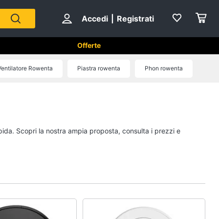
Accedi
|
Registrati
Offerte
tici in Cucina
Ventilatore Rowenta
Piastra rowenta
Phon rowenta
Forni, Piani cottura e Cappe
sso
Forni a microonde
Forno Elettrico
pida. Scopri la nostra ampia proposta, consulta i prezzi e
ol
Cappa cucina
Piano Cottura
Vedi tutti
Cucina
Piccoli elettrodomestici