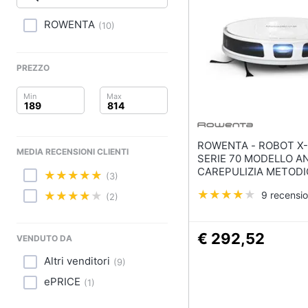
Clima
Lavastoviglie da Inca
ROWENTA
(
10
)
Arredo
Frigorifero da incasso
Piano Cottura
Brico e Giardinaggio
PREZZO
Forno da incasso
Salute e igiene
Vedi tutti
Beauty
ROWENTA - ROBOT X-PLORER
Elettrodomestici
MEDIA RECENSIONI CLIENTI
Giocattoli
professionali e indust
SERIE 70 MODELLO A
CAREPULIZIA METOD
(3)
Abbattitore
NAVIG LASE
Prima infanzia
9 recensio
Macchine da cucire
(2)
professionali
Fotografia
Friggitrice profession
€ 292,52
VENDUTO DA
Casalinghi
Idropulitrice professi
Altri venditori
(
9
)
Vedi tutti
Abbigliamento
ePRICE
(
1
)