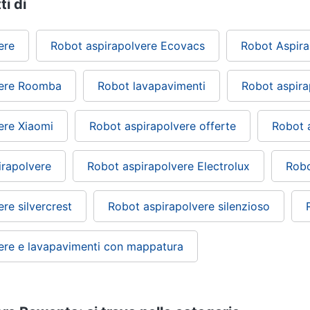
ti di
ere
Robot aspirapolvere Ecovacs
Robot Aspir
vere Roomba
Robot lavapavimenti
Robot aspir
ere Xiaomi
Robot aspirapolvere offerte
Robot 
irapolvere
Robot aspirapolvere Electrolux
Robo
re silvercrest
Robot aspirapolvere silenzioso
ere e lavapavimenti con mappatura