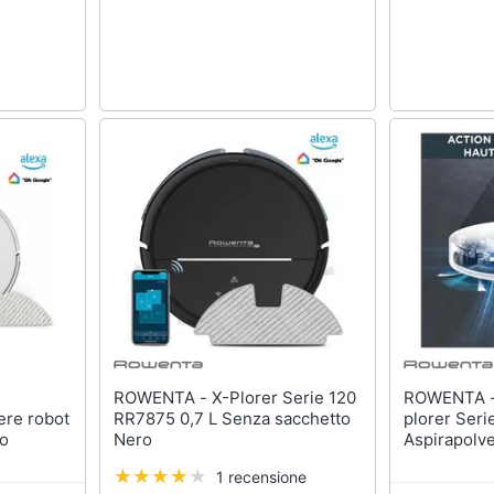
ROWENTA - X-Plorer Serie 120
ROWENTA - Rr7387wh 
re robot
RR7875 0,7 L Senza sacchetto
plorer Seri
co
Nero
Aspirapolv
Metodica, A
1 recensione
Pavimenti, 