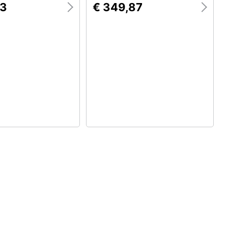
Connesso
63
€ 349,87