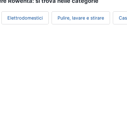
re Rowenta: si trova nelle categorie
Elettrodomestici
Pulire, lavare e stirare
Cas
ePRICE ti serve
Black friday
Sezione Aiuto