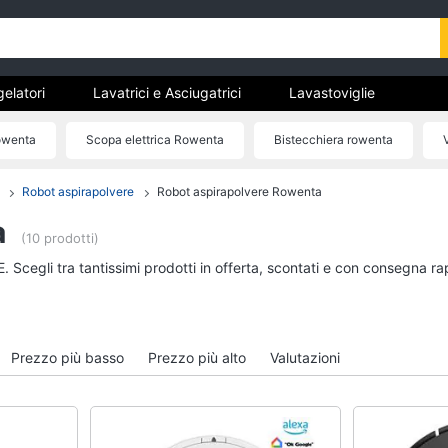
gelatori
Lavatrici e Asciugatrici
Lavastoviglie
trodomestici da incasso
Pulizia casa e stiro
Elettrodomes
Rowenta
Scopa elettrica Rowenta
Bistecchiera rowenta
stici
estici professionali e industriali
Elettrodomestici in offerta
Robot aspirapolvere
Robot aspirapolvere Rowenta
tori
Lavatrici e Asciugatrici
Lavastoviglie
a
Asciugatrice
Lavastoviglie da Inca
(10 prodotti)
Lavatrice
Lavastoviglie Bosch
. Scegli tra tantissimi prodotti in offerta, scontati e con consegna ra
to
Lavatrice carica frontale
Lavastoviglie Whirlpo
Lavasciuga
Lavastoviglie libera
installazione
Vedi tutti
Prezzo più basso
Prezzo più alto
Valutazioni
Vedi tutti
incasso
Pulizia casa e stiro
Elettrodomestici in 