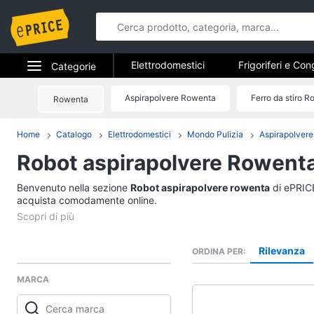
Elettrodomestici
Frigoriferi e Con
Categorie
Forni, Piani cottura e Cappe
Elet
Elettrodomestici
Aspirapolvere Rowenta
Ferro da stiro 
Rowenta
Elettrodome
Piccoli elettrodomestici
Elettrodom
Informatica
Home
Catalogo
Elettrodomestici
Mondo Pulizia
Aspirapolvere
Frigoriferi e Congela
Robot aspirapolvere Rowent
Telefonia
Cantinetta Vino
Frigoriferi
Benvenuto nella sezione
Tv e Home Cinema
Robot aspirapolvere rowenta
di ePRICE
Congelatore a pozzet
acquista comodamente online.
Smart home
Frigorifero combinato
Vedi tutti
Videogiochi
Rilevanza
ORDINA PER
MARCA
Audio e musica
Elettrodomestici da 