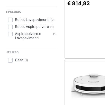
€ 814,82
TIPOLOGIA
Robot Lavapavimenti
(
2
)
Robot Aspirapolvere
(
1
)
Aspirapolvere e
(
1
)
Lavapavimenti
UTILIZZO
Casa
(
1
)