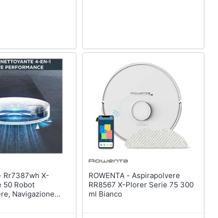
X-
ROWENTA - Aspirapolvere
e 50 Robot
RR8567 X-Plorer Serie 75 300
ere, Navigazione
ml Bianco
spira E Lava
Kit Per Animali E