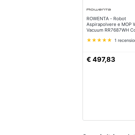
ROWENTA - Robot
Aspirapolvere e MOP W
Vacuum RR7687WH Co
Bianco
1 recensi
€ 497,83